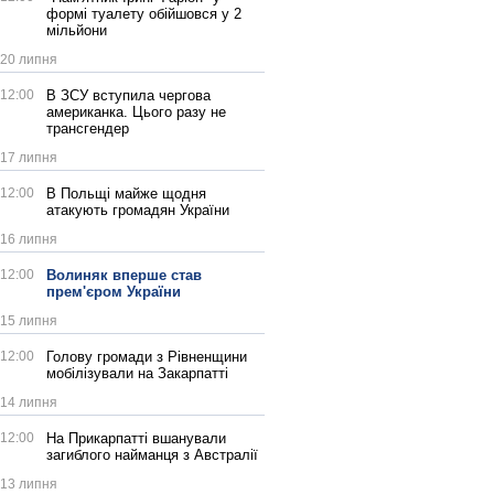
формі туалету обійшовся у 2
мільйони
20 липня
12:00
В ЗСУ вступила чергова
американка. Цього разу не
трансгендер
17 липня
12:00
В Польщі майже щодня
атакують громадян України
16 липня
12:00
Волиняк вперше став
прем'єром України
15 липня
12:00
Голову громади з Рівненщини
мобілізували на Закарпатті
14 липня
12:00
На Прикарпатті вшанували
загиблого найманця з Австралії
13 липня