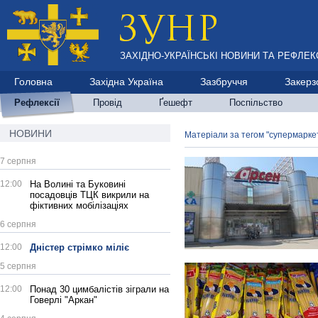
ЗАХІДНО-УКРАЇНСЬКІ НОВИНИ ТА РЕФЛЕКС
Головна
Західна Україна
Зазбруччя
Закерз
Рефлексії
Провід
Ґешефт
Поспільство
НОВИНИ
Матеріали за тегом "супермарке
7 серпня
12:00
На Волині та Буковині
посадовців ТЦК викрили на
фіктивних мобілізаціях
6 серпня
12:00
Дністер стрімко міліє
5 серпня
12:00
Понад 30 цимбалістів зіграли на
Говерлі "Аркан"