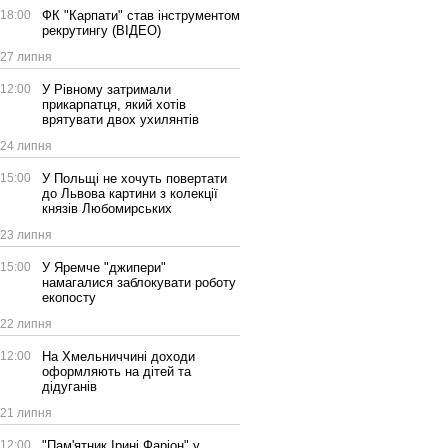
18:00
ФК "Карпати" став інструментом
рекрутингу (ВІДЕО)
27 липня
12:00
У Рівному затримали
прикарпатця, який хотів
врятувати двох ухилянтів
24 липня
15:00
У Польщі не хочуть повертати
до Львова картини з колекції
князів Любомирських
23 липня
15:00
У Яремче "джипери"
намагалися заблокувати роботу
екопосту
22 липня
12:00
На Хмельниччині доходи
оформляють на дітей та
дідуганів
21 липня
12:00
"Пам'ятник Ірині Фаріон" у