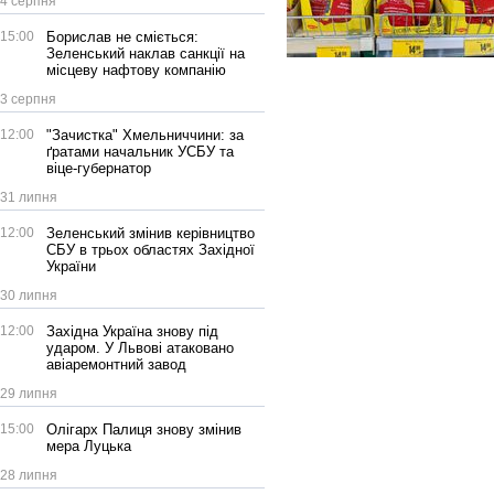
4 серпня
15:00
Борислав не сміється:
Зеленський наклав санкції на
місцеву нафтову компанію
3 серпня
12:00
"Зачистка" Хмельниччини: за
ґратами начальник УСБУ та
віце-губернатор
31 липня
12:00
Зеленський змінив керівництво
СБУ в трьох областях Західної
України
30 липня
12:00
Західна Україна знову під
ударом. У Львові атаковано
авіаремонтний завод
29 липня
15:00
Олігарх Палиця знову змінив
мера Луцька
28 липня