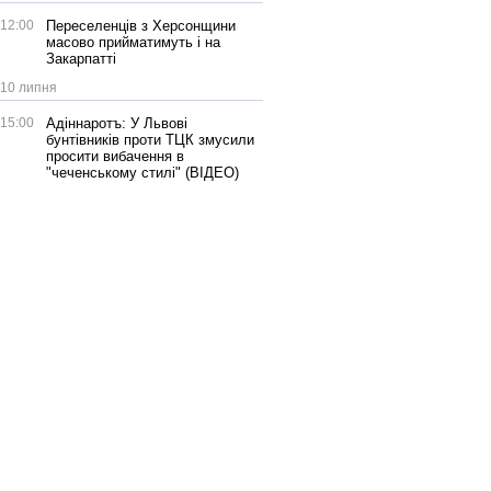
12:00
Переселенців з Херсонщини
масово прийматимуть і на
Закарпатті
10 липня
15:00
Адіннаротъ: У Львові
бунтівників проти ТЦК змусили
просити вибачення в
"чеченському стилі" (ВІДЕО)