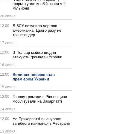
формі туалету обійшовся у 2
мільйони
20 липня
12:00
В ЗСУ вступила чергова
американка. Цього разу не
трансгендер
17 липня
12:00
В Польщі майже щодня
атакують громадян України
16 липня
12:00
Волиняк вперше став
прем'єром України
15 липня
12:00
Голову громади з Рівненщини
мобілізували на Закарпатті
14 липня
12:00
На Прикарпатті вшанували
загиблого найманця з Австралії
13 липня