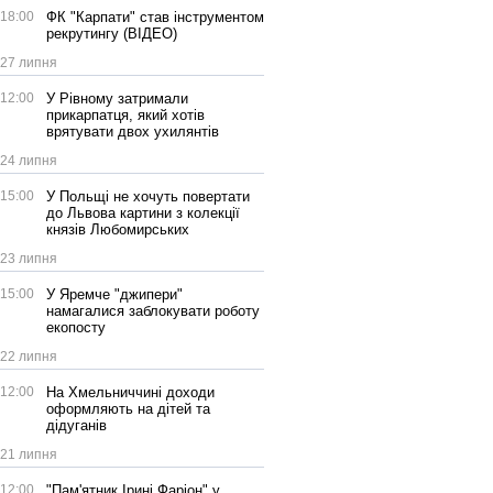
18:00
ФК "Карпати" став інструментом
рекрутингу (ВІДЕО)
27 липня
12:00
У Рівному затримали
прикарпатця, який хотів
врятувати двох ухилянтів
24 липня
15:00
У Польщі не хочуть повертати
до Львова картини з колекції
князів Любомирських
23 липня
15:00
У Яремче "джипери"
намагалися заблокувати роботу
екопосту
22 липня
12:00
На Хмельниччині доходи
оформляють на дітей та
дідуганів
21 липня
12:00
"Пам'ятник Ірині Фаріон" у