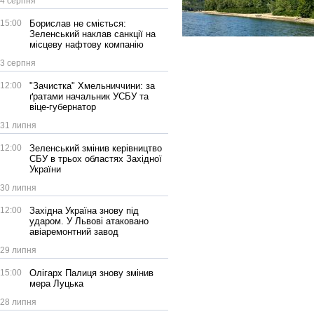
4 серпня
15:00
Борислав не сміється:
Зеленський наклав санкції на
місцеву нафтову компанію
3 серпня
12:00
"Зачистка" Хмельниччини: за
ґратами начальник УСБУ та
віце-губернатор
31 липня
12:00
Зеленський змінив керівництво
СБУ в трьох областях Західної
України
30 липня
12:00
Західна Україна знову під
ударом. У Львові атаковано
авіаремонтний завод
29 липня
15:00
Олігарх Палиця знову змінив
мера Луцька
28 липня