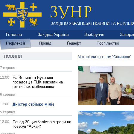
ЗАХІДНО-УКРАЇНСЬКІ НОВИНИ ТА РЕФЛЕКС
Головна
Західна Україна
Зазбруччя
Закерз
Рефлексії
Провід
Ґешефт
Поспільство
НОВИНИ
Матеріали за тегом "Сокиряни"
7 серпня
12:00
На Волині та Буковині
посадовців ТЦК викрили на
фіктивних мобілізаціях
6 серпня
12:00
Дністер стрімко міліє
5 серпня
12:00
Понад 30 цимбалістів зіграли на
Говерлі "Аркан"