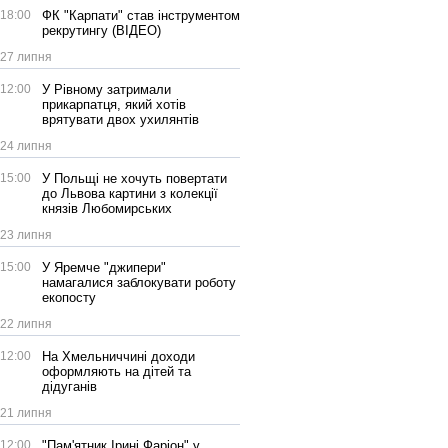
18:00
ФК "Карпати" став інструментом
рекрутингу (ВІДЕО)
27 липня
12:00
У Рівному затримали
прикарпатця, який хотів
врятувати двох ухилянтів
24 липня
15:00
У Польщі не хочуть повертати
до Львова картини з колекції
князів Любомирських
23 липня
15:00
У Яремче "джипери"
намагалися заблокувати роботу
екопосту
22 липня
12:00
На Хмельниччині доходи
оформляють на дітей та
дідуганів
21 липня
12:00
"Пам'ятник Ірині Фаріон" у