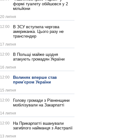
формі туалету обійшовся у 2
мільйони
20 липня
12:00
В ЗСУ вступила чергова
американка. Цього разу не
трансгендер
17 липня
12:00
В Польщі майже щодня
атакують громадян України
16 липня
12:00
Волиняк вперше став
прем'єром України
15 липня
12:00
Голову громади з Рівненщини
мобілізували на Закарпатті
14 липня
12:00
На Прикарпатті вшанували
загиблого найманця з Австралії
13 липня