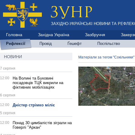
ЗАХІДНО-УКРАЇНСЬКІ НОВИНИ ТА РЕФЛЕКС
Головна
Західна Україна
Зазбруччя
Закерз
Рефлексії
Провід
Ґешефт
Поспільство
НОВИНИ
Матеріали за тегом "Сокільники"
7 серпня
12:00
На Волині та Буковині
посадовців ТЦК викрили на
фіктивних мобілізаціях
6 серпня
12:00
Дністер стрімко міліє
5 серпня
12:00
Понад 30 цимбалістів зіграли на
Говерлі "Аркан"