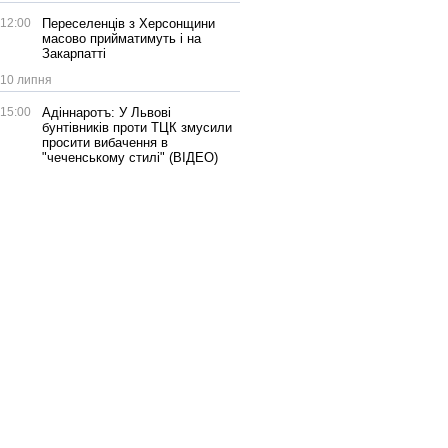
12:00
Переселенців з Херсонщини
масово прийматимуть і на
Закарпатті
10 липня
15:00
Адіннаротъ: У Львові
бунтівників проти ТЦК змусили
просити вибачення в
"чеченському стилі" (ВІДЕО)