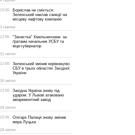
4 серпня
15:00
Борислав не сміється:
Зеленський наклав санкції на
місцеву нафтову компанію
3 серпня
12:00
"Зачистка" Хмельниччини: за
ґратами начальник УСБУ та
віце-губернатор
31 липня
12:00
Зеленський змінив керівництво
СБУ в трьох областях Західної
України
30 липня
12:00
Західна Україна знову під
ударом. У Львові атаковано
авіаремонтний завод
29 липня
15:00
Олігарх Палиця знову змінив
мера Луцька
28 липня