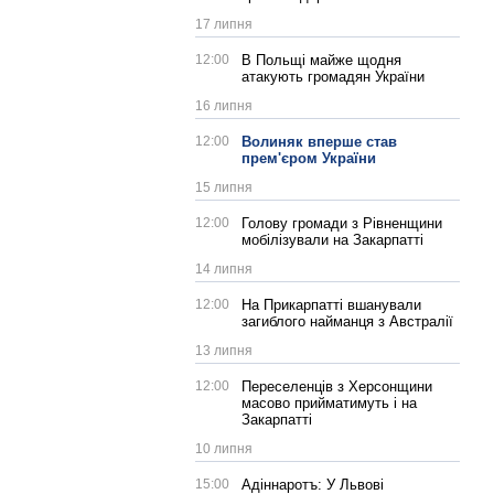
17 липня
12:00
В Польщі майже щодня
атакують громадян України
16 липня
12:00
Волиняк вперше став
прем'єром України
15 липня
12:00
Голову громади з Рівненщини
мобілізували на Закарпатті
14 липня
12:00
На Прикарпатті вшанували
загиблого найманця з Австралії
13 липня
12:00
Переселенців з Херсонщини
масово прийматимуть і на
Закарпатті
10 липня
15:00
Адіннаротъ: У Львові