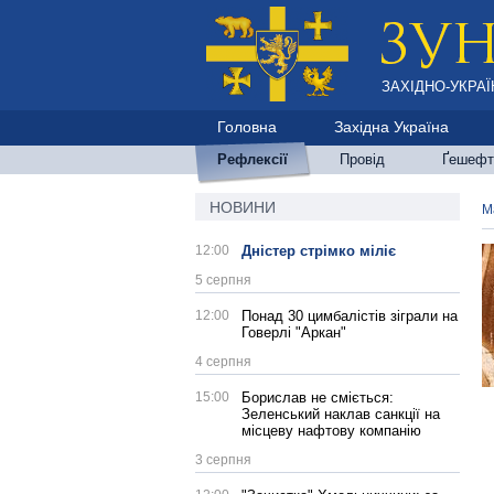
ЗАХІДНО-УКРАЇ
Головна
Західна Україна
Рефлексії
Провід
Ґешефт
НОВИНИ
М
12:00
Дністер стрімко міліє
5 серпня
12:00
Понад 30 цимбалістів зіграли на
Говерлі "Аркан"
4 серпня
15:00
Борислав не сміється:
Зеленський наклав санкції на
місцеву нафтову компанію
3 серпня