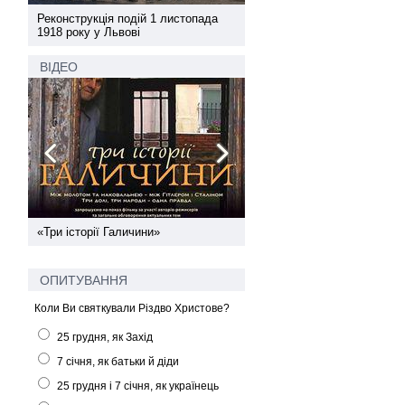
а
Реконструкція подій 1 листопада
Реконструкція подій 1 лис
1918 року у Львові
1918 року у Львові
ВІДЕО
ї
«Три історії Галичини»
Спільний інформпростір За
України
ОПИТУВАННЯ
Коли Ви святкували Різдво Христове?
25 грудня, як Захід
7 січня, як батьки й діди
25 грудня і 7 січня, як українець