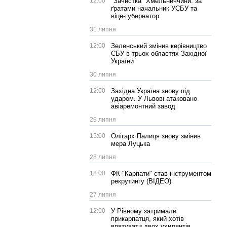
12:00
"Зачистка" Хмельниччини: за
ґратами начальник УСБУ та
віце-губернатор
31 липня
12:00
Зеленський змінив керівництво
СБУ в трьох областях Західної
України
30 липня
12:00
Західна Україна знову під
ударом. У Львові атаковано
авіаремонтний завод
29 липня
15:00
Олігарх Палиця знову змінив
мера Луцька
28 липня
18:00
ФК "Карпати" став інструментом
рекрутингу (ВІДЕО)
27 липня
12:00
У Рівному затримали
прикарпатця, який хотів
врятувати двох ухилянтів