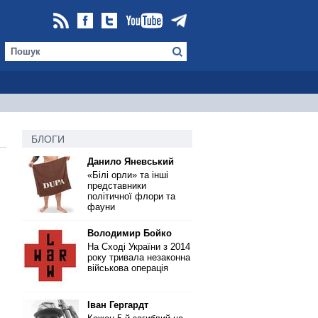
БЛОГИ
Данило Яневський
«Білі орли» та інші
представники
політичної флори та
фауни
Володимир Бойко
На Сході України з 2014
року тривала незаконна
військова операція
Іван Гергардт