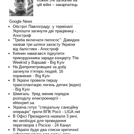
Кожен 5-й загиблий на
цій війні – закарпатець
Google News
Обстріл Павлограду: у терміналі
Укрпошти загинули дві працівниці -
Апостроф
"Треба включати пилосос": Давидюк
назвав три шляхи захисту України
від балістики - Апостроф
Киянин намагався підкупити
прикордонника заради концерту The
Weeknd у Варшаві - Big Kyiv
На Дніпропетровщині за добу
загинули п’ятеро людей, 16
поранених - Big Kyiv
В Україні провели першу
трансплантацію легень дитині (відео)
- Big Kyiv
Шмигаль: Уряд змінив порядок
розподілу електроенергії -
elitexpert.ua
Україна готує "спеціальну санкційну
операцію" проти ВПК Росії - LIGA.net
В Офісі Президента назвали 3 речі,
які необхідні для проведення
переговорів з Росією - 24 Канал
В Україні буде два списки критичної