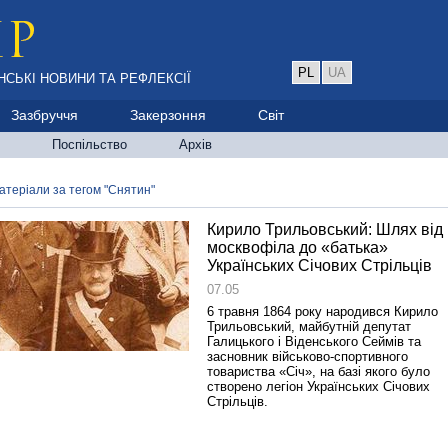
PL
UA
НСЬКІ НОВИНИ ТА РЕФЛЕКСІЇ
Зазбруччя
Закерзоння
Світ
Поспільство
Архів
атеріали за тегом "Снятин"
Кирило Трильовський: Шлях від
москвофіла до «батька»
Українських Січових Стрільців
07.05
6 травня 1864 року народився Кирило
Трильовський, майбутній депутат
Галицького і Віденського Сеймів та
засновник військово-спортивного
товариства «Січ», на базі якого було
створено легіон Українських Січових
Стрільців.