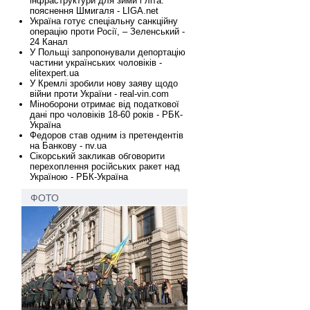
інфраструктури для зими і літа:
пояснення Шмигаля - LIGA.net
Україна готує спеціальну санкційну
операцію проти Росії, – Зеленський -
24 Канал
У Польщі запропонували депортацію
частини українських чоловіків -
elitexpert.ua
У Кремлі зробили нову заяву щодо
війни проти України - real-vin.com
Міноборони отримає від податкової
дані про чоловіків 18-60 років - РБК-
Україна
Федоров став одним із претендентів
на Банкову - nv.ua
Сікорський закликав обговорити
перехоплення російських ракет над
Україною - РБК-Україна
ФОТО