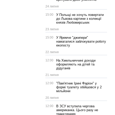
24 липня
15:00
У Польщі не хочуть повертати
до Львова картини з колекції
князів Любомирських
23 липня
15:00
У Яремче "джипери"
намагалися заблокувати роботу
екопосту
22 липня
12:00
На Хмельниччині доходи
оформляють на дітей та
дідуганів
21 липня
12:00
"Пам'ятник Ірині Фаріон" у
формі туалету обійшовся у 2
мільйони
20 липня
12:00
В ЗСУ вступила чергова
американка. Цього разу не
трансгендер