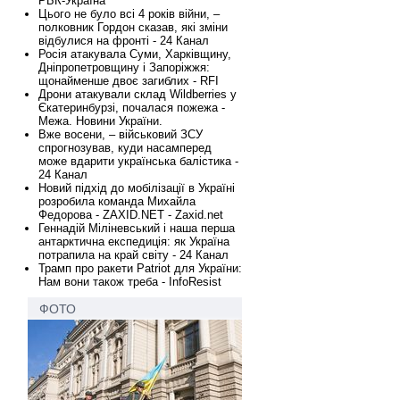
РБК-Україна
Цього не було всі 4 років війни, –
полковник Гордон сказав, які зміни
відбулися на фронті - 24 Канал
Росія атакувала Суми, Харківщину,
Дніпропетровщину і Запоріжжя:
щонайменше двоє загиблих - RFI
Дрони атакували склад Wildberries у
Єкатеринбурзі, почалася пожежа -
Межа. Новини України.
Вже восени, – військовий ЗСУ
спрогнозував, куди насамперед
може вдарити українська балістика -
24 Канал
Новий підхід до мобілізації в Україні
розробила команда Михайла
Федорова - ZAXID.NET - Zaxid.net
Геннадій Міліневський і наша перша
антарктична експедиція: як Україна
потрапила на край світу - 24 Канал
Трамп про ракети Patriot для України:
Нам вони також треба - InfoResist
ФОТО