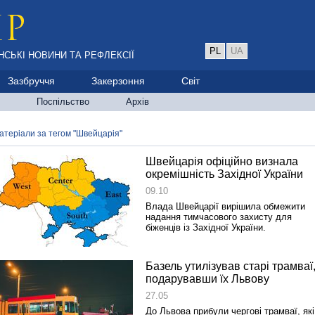
PL
UA
НСЬКІ НОВИНИ ТА РЕФЛЕКСІЇ
Зазбруччя
Закерзоння
Світ
Поспільство
Архів
атеріали за тегом "Швейцарія"
Швейцарія офіційно визнала
окремішність Західної України
09.10
Влада Швейцарії вирішила обмежити
надання тимчасового захисту для
біженців із Західної України.
Базель утилізував старі трамваї
подарувавши їх Львову
27.05
До Львова прибули чергові трамваї, які