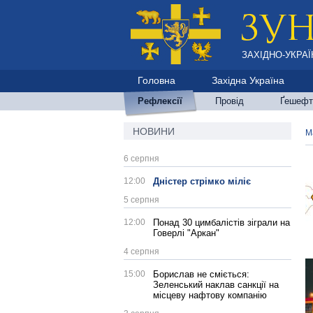
ЗАХІДНО-УКРАЇ
Головна
Західна Україна
Рефлексії
Провід
Ґешефт
НОВИНИ
М
6 серпня
12:00
Дністер стрімко міліє
5 серпня
12:00
Понад 30 цимбалістів зіграли на
Говерлі "Аркан"
4 серпня
15:00
Борислав не сміється:
Зеленський наклав санкції на
місцеву нафтову компанію