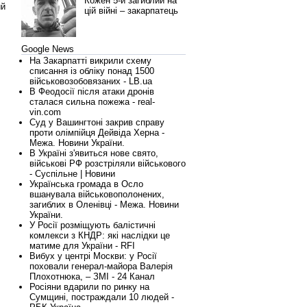
Кожен 5-й загиблий на
ий
цій війні – закарпатець
Google News
На Закарпатті викрили схему
списання із обліку понад 1500
військовозобовязаних - LB.ua
В Феодосії після атаки дронів
сталася сильна пожежа - real-
vin.com
Суд у Вашингтоні закрив справу
проти олімпійця Дейвіда Херна -
Межа. Новини України.
В Україні з'явиться нове свято,
військові РФ розстріляли військового
- Суспільне | Новини
Українська громада в Осло
вшанувала військовополонених,
загиблих в Оленівці - Межа. Новини
України.
У Росії розміщують балістичні
комлекси з КНДР: які наслідки це
матиме для України - RFI
Вибух у центрі Москви: у Росії
поховали генерал-майора Валерія
Плохотнюка, – ЗМІ - 24 Канал
Росіяни вдарили по ринку на
Сумщині, постраждали 10 людей -