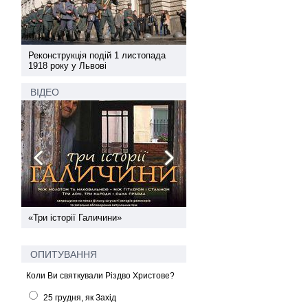
а
Реконструкція подій 1 листопада
Реконструкція подій 1 лис
1918 року у Львові
1918 року у Львові
ВІДЕО
ї
«Три історії Галичини»
Спільний інформпростір За
України
ОПИТУВАННЯ
Коли Ви святкували Різдво Христове?
25 грудня, як Захід