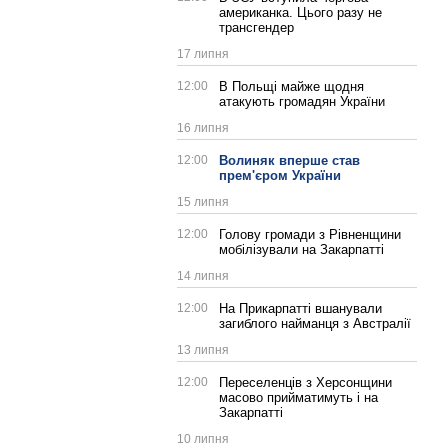
американка. Цього разу не
трансгендер
17 липня
12:00
В Польщі майже щодня
атакують громадян України
16 липня
12:00
Волиняк вперше став
прем'єром України
15 липня
12:00
Голову громади з Рівненщини
мобілізували на Закарпатті
14 липня
12:00
На Прикарпатті вшанували
загиблого найманця з Австралії
13 липня
12:00
Переселенців з Херсонщини
масово прийматимуть і на
Закарпатті
10 липня