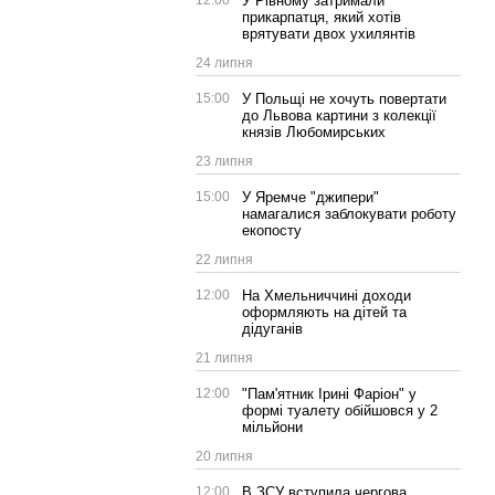
12:00
У Рівному затримали
прикарпатця, який хотів
врятувати двох ухилянтів
24 липня
15:00
У Польщі не хочуть повертати
до Львова картини з колекції
князів Любомирських
23 липня
15:00
У Яремче "джипери"
намагалися заблокувати роботу
екопосту
22 липня
12:00
На Хмельниччині доходи
оформляють на дітей та
дідуганів
21 липня
12:00
"Пам'ятник Ірині Фаріон" у
формі туалету обійшовся у 2
мільйони
20 липня
12:00
В ЗСУ вступила чергова