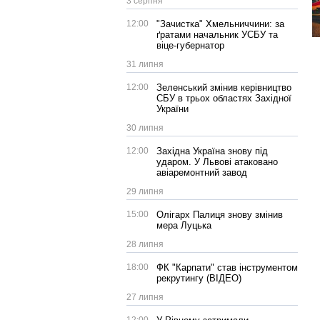
3 серпня
12:00
"Зачистка" Хмельниччини: за
ґратами начальник УСБУ та
віце-губернатор
31 липня
12:00
Зеленський змінив керівництво
СБУ в трьох областях Західної
України
30 липня
12:00
Західна Україна знову під
ударом. У Львові атаковано
авіаремонтний завод
29 липня
15:00
Олігарх Палиця знову змінив
мера Луцька
28 липня
18:00
ФК "Карпати" став інструментом
рекрутингу (ВІДЕО)
27 липня