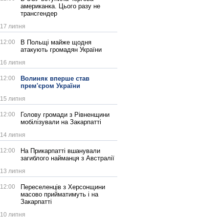
американка. Цього разу не
трансгендер
17 липня
12:00
В Польщі майже щодня
атакують громадян України
16 липня
12:00
Волиняк вперше став
прем'єром України
15 липня
12:00
Голову громади з Рівненщини
мобілізували на Закарпатті
14 липня
12:00
На Прикарпатті вшанували
загиблого найманця з Австралії
13 липня
12:00
Переселенців з Херсонщини
масово прийматимуть і на
Закарпатті
10 липня