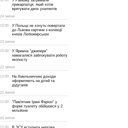
12:00
У Рівному затримали
прикарпатця, який хотів
врятувати двох ухилянтів
24 липня
15:00
У Польщі не хочуть повертати
до Львова картини з колекції
князів Любомирських
23 липня
15:00
У Яремче "джипери"
намагалися заблокувати роботу
екопосту
22 липня
12:00
На Хмельниччині доходи
оформляють на дітей та
дідуганів
21 липня
12:00
"Пам'ятник Ірині Фаріон" у
формі туалету обійшовся у 2
мільйони
20 липня
12:00
В ЗСУ вступила чергова