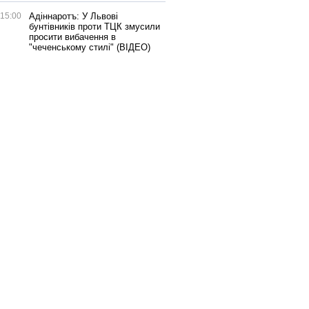
15:00
Адіннаротъ: У Львові
бунтівників проти ТЦК змусили
просити вибачення в
"чеченському стилі" (ВІДЕО)