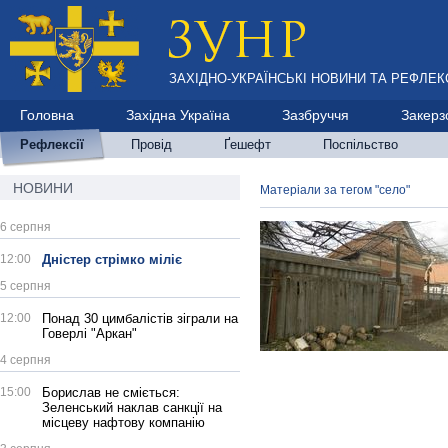
ЗАХІДНО-УКРАЇНСЬКІ НОВИНИ ТА РЕФЛЕКС
Головна
Західна Україна
Зазбруччя
Закерз
Рефлексії
Провід
Ґешефт
Поспільство
НОВИНИ
Матеріали за тегом "село"
6 серпня
12:00
Дністер стрімко міліє
5 серпня
12:00
Понад 30 цимбалістів зіграли на
Говерлі "Аркан"
4 серпня
15:00
Борислав не сміється:
Зеленський наклав санкції на
місцеву нафтову компанію