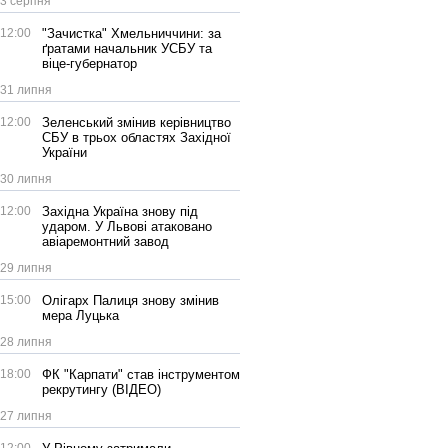
3 серпня
12:00
"Зачистка" Хмельниччини: за
ґратами начальник УСБУ та
віце-губернатор
31 липня
12:00
Зеленський змінив керівництво
СБУ в трьох областях Західної
України
30 липня
12:00
Західна Україна знову під
ударом. У Львові атаковано
авіаремонтний завод
29 липня
15:00
Олігарх Палиця знову змінив
мера Луцька
28 липня
18:00
ФК "Карпати" став інструментом
рекрутингу (ВІДЕО)
27 липня