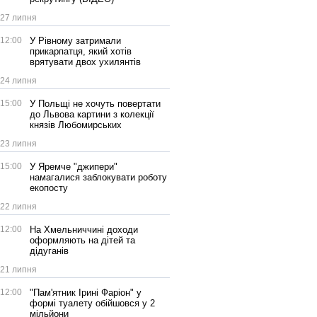
27 липня
12:00
У Рівному затримали
прикарпатця, який хотів
врятувати двох ухилянтів
24 липня
15:00
У Польщі не хочуть повертати
до Львова картини з колекції
князів Любомирських
23 липня
15:00
У Яремче "джипери"
намагалися заблокувати роботу
екопосту
22 липня
12:00
На Хмельниччині доходи
оформляють на дітей та
дідуганів
21 липня
12:00
"Пам'ятник Ірині Фаріон" у
формі туалету обійшовся у 2
мільйони