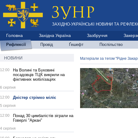
ЗАХІДНО-УКРАЇНСЬКІ НОВИНИ ТА РЕФЛЕКС
Головна
Західна Україна
Зазбруччя
Закерз
Рефлексії
Провід
Ґешефт
Поспільство
НОВИНИ
Матеріали за тегом "Рідне Закар
12:00
На Волині та Буковині
посадовців ТЦК викрили на
фіктивних мобілізаціях
6 серпня
12:00
Дністер стрімко міліє
5 серпня
12:00
Понад 30 цимбалістів зіграли на
Говерлі "Аркан"
4 серпня