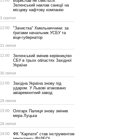
15:00
Борислав не сміється:
Зеленський наклав санкції на
місцеву нафтову компанію
3 серпня
12:00
"Зачистка" Хмельниччини: за
ґратами начальник УСБУ та
віце-губернатор
31 липня
12:00
Зеленський змінив керівництво
СБУ в трьох областях Західної
України
30 липня
12:00
Західна Україна знову під
ударом. У Львові атаковано
авіаремонтний завод
29 липня
15:00
Олігарх Палиця знову змінив
мера Луцька
28 липня
18:00
ФК "Карпати" став інструментом
рекрутингу (ВІДЕО)