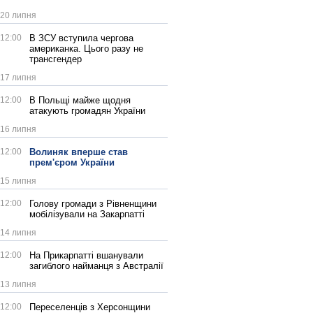
20 липня
12:00
В ЗСУ вступила чергова
американка. Цього разу не
трансгендер
17 липня
12:00
В Польщі майже щодня
атакують громадян України
16 липня
12:00
Волиняк вперше став
прем'єром України
15 липня
12:00
Голову громади з Рівненщини
мобілізували на Закарпатті
14 липня
12:00
На Прикарпатті вшанували
загиблого найманця з Австралії
13 липня
12:00
Переселенців з Херсонщини