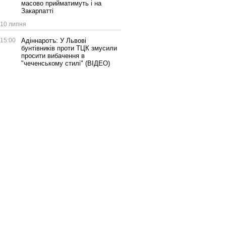
масово прийматимуть і на
Закарпатті
10 липня
15:00
Адіннаротъ: У Львові
бунтівників проти ТЦК змусили
просити вибачення в
"чеченському стилі" (ВІДЕО)