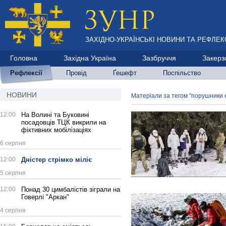
ЗАХІДНО-УКРАЇНСЬКІ НОВИНИ ТА РЕФЛЕКС
Головна
Західна Україна
Зазбруччя
Закерз
Рефлексії
Провід
Ґешефт
Поспільство
НОВИНИ
Матеріали за тегом "порушники 
12:00
На Волині та Буковині
посадовців ТЦК викрили на
фіктивних мобілізаціях
6 серпня
12:00
Дністер стрімко міліє
5 серпня
12:00
Понад 30 цимбалістів зіграли на
Говерлі "Аркан"
4 серпня