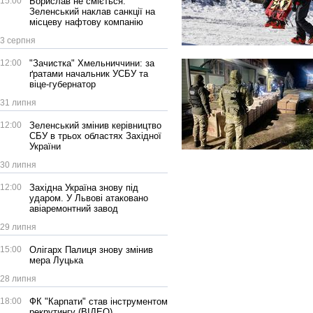
15:00
Борислав не сміється:
Зеленський наклав санкції на
місцеву нафтову компанію
3 серпня
12:00
"Зачистка" Хмельниччини: за
ґратами начальник УСБУ та
віце-губернатор
31 липня
12:00
Зеленський змінив керівництво
СБУ в трьох областях Західної
України
30 липня
12:00
Західна Україна знову під
ударом. У Львові атаковано
авіаремонтний завод
29 липня
15:00
Олігарх Палиця знову змінив
мера Луцька
28 липня
18:00
ФК "Карпати" став інструментом
рекрутингу (ВІДЕО)