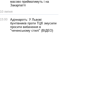
масово прийматимуть і на
Закарпатті
10 липня
15:00
Адіннаротъ: У Львові
бунтівників проти ТЦК змусили
просити вибачення в
"чеченському стилі" (ВІДЕО)