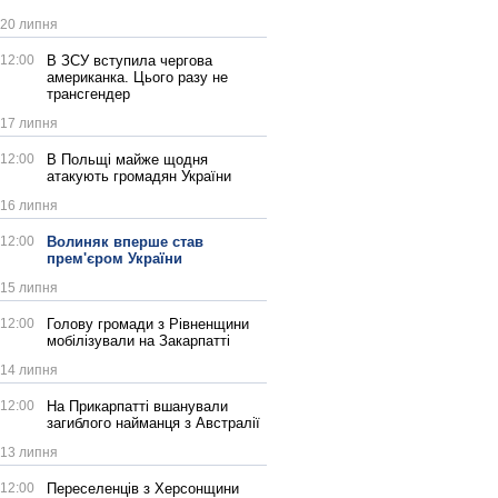
20 липня
12:00
В ЗСУ вступила чергова
американка. Цього разу не
трансгендер
17 липня
12:00
В Польщі майже щодня
атакують громадян України
16 липня
12:00
Волиняк вперше став
прем'єром України
15 липня
12:00
Голову громади з Рівненщини
мобілізували на Закарпатті
14 липня
12:00
На Прикарпатті вшанували
загиблого найманця з Австралії
13 липня
12:00
Переселенців з Херсонщини