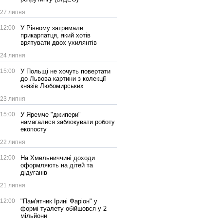
27 липня
12:00
У Рівному затримали
прикарпатця, який хотів
врятувати двох ухилянтів
24 липня
15:00
У Польщі не хочуть повертати
до Львова картини з колекції
князів Любомирських
23 липня
15:00
У Яремче "джипери"
намагалися заблокувати роботу
екопосту
22 липня
12:00
На Хмельниччині доходи
оформляють на дітей та
дідуганів
21 липня
12:00
"Пам'ятник Ірині Фаріон" у
формі туалету обійшовся у 2
мільйони