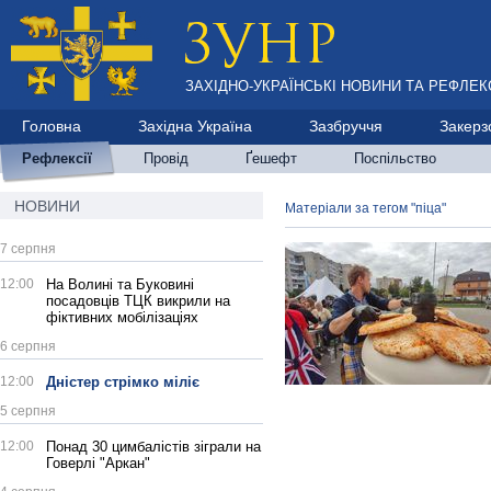
ЗАХІДНО-УКРАЇНСЬКІ НОВИНИ ТА РЕФЛЕКС
Головна
Західна Україна
Зазбруччя
Закерз
Рефлексії
Провід
Ґешефт
Поспільство
НОВИНИ
Матеріали за тегом "піца"
7 серпня
12:00
На Волині та Буковині
посадовців ТЦК викрили на
фіктивних мобілізаціях
6 серпня
12:00
Дністер стрімко міліє
5 серпня
12:00
Понад 30 цимбалістів зіграли на
Говерлі "Аркан"