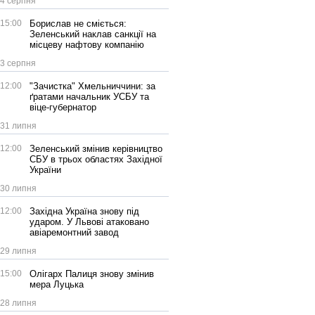
4 серпня
15:00
Борислав не сміється:
Зеленський наклав санкції на
місцеву нафтову компанію
3 серпня
12:00
"Зачистка" Хмельниччини: за
ґратами начальник УСБУ та
віце-губернатор
31 липня
12:00
Зеленський змінив керівництво
СБУ в трьох областях Західної
України
30 липня
12:00
Західна Україна знову під
ударом. У Львові атаковано
авіаремонтний завод
29 липня
15:00
Олігарх Палиця знову змінив
мера Луцька
28 липня