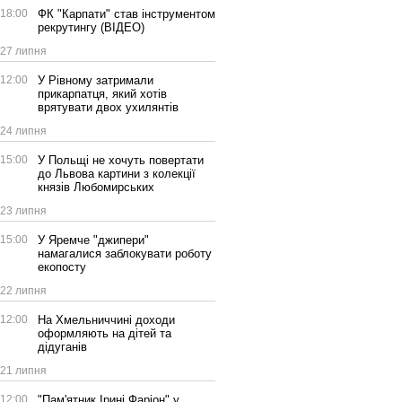
18:00
ФК "Карпати" став інструментом
рекрутингу (ВІДЕО)
27 липня
12:00
У Рівному затримали
прикарпатця, який хотів
врятувати двох ухилянтів
24 липня
15:00
У Польщі не хочуть повертати
до Львова картини з колекції
князів Любомирських
23 липня
15:00
У Яремче "джипери"
намагалися заблокувати роботу
екопосту
22 липня
12:00
На Хмельниччині доходи
оформляють на дітей та
дідуганів
21 липня
12:00
"Пам'ятник Ірині Фаріон" у