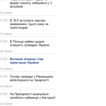
формі туалету обійшовся у 2
мільйони
20 липня
12:00
В ЗСУ вступила чергова
американка. Цього разу не
трансгендер
17 липня
12:00
В Польщі майже щодня
атакують громадян України
16 липня
12:00
Волиняк вперше став
прем'єром України
15 липня
12:00
Голову громади з Рівненщини
мобілізували на Закарпатті
14 липня
12:00
На Прикарпатті вшанували
загиблого найманця з Австралії
13 липня