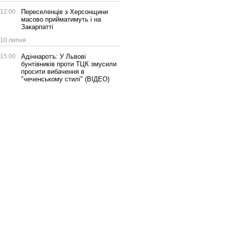
12:00
Переселенців з Херсонщини
масово прийматимуть і на
Закарпатті
10 липня
15:00
Адіннаротъ: У Львові
бунтівників проти ТЦК змусили
просити вибачення в
"чеченському стилі" (ВІДЕО)