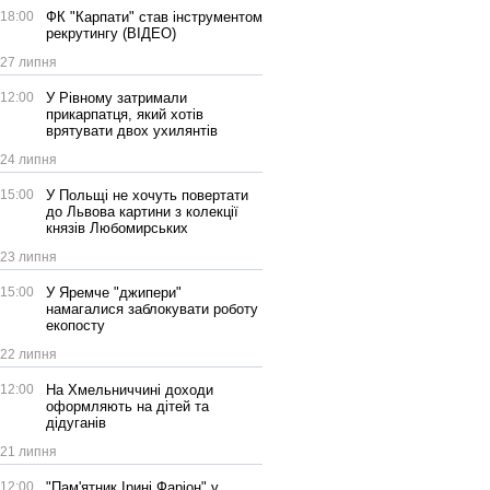
18:00
ФК "Карпати" став інструментом
рекрутингу (ВІДЕО)
27 липня
12:00
У Рівному затримали
прикарпатця, який хотів
врятувати двох ухилянтів
24 липня
15:00
У Польщі не хочуть повертати
до Львова картини з колекції
князів Любомирських
23 липня
15:00
У Яремче "джипери"
намагалися заблокувати роботу
екопосту
22 липня
12:00
На Хмельниччині доходи
оформляють на дітей та
дідуганів
21 липня
12:00
"Пам'ятник Ірині Фаріон" у