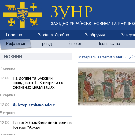
ЗАХІДНО-УКРАЇНСЬКІ НОВИНИ ТА РЕФЛЕКС
Головна
Західна Україна
Зазбруччя
Закерз
Рефлексії
Провід
Ґешефт
Поспільство
НОВИНИ
Матеріали за тегом "Олег Віщий"
7 серпня
12:00
На Волині та Буковині
посадовців ТЦК викрили на
фіктивних мобілізаціях
6 серпня
12:00
Дністер стрімко міліє
5 серпня
12:00
Понад 30 цимбалістів зіграли на
Говерлі "Аркан"