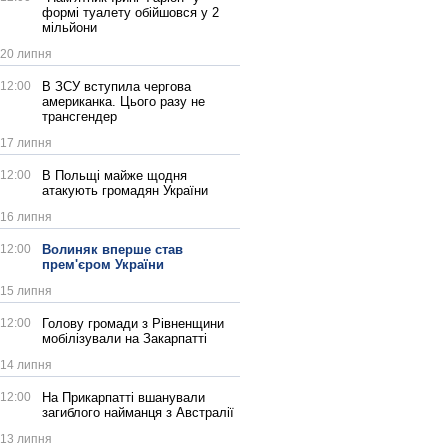
формі туалету обійшовся у 2
мільйони
20 липня
12:00
В ЗСУ вступила чергова
американка. Цього разу не
трансгендер
17 липня
12:00
В Польщі майже щодня
атакують громадян України
16 липня
12:00
Волиняк вперше став
прем'єром України
15 липня
12:00
Голову громади з Рівненщини
мобілізували на Закарпатті
14 липня
12:00
На Прикарпатті вшанували
загиблого найманця з Австралії
13 липня