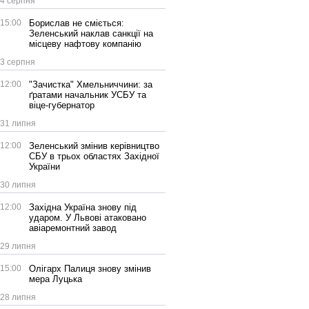
4 серпня
15:00
Борислав не сміється:
Зеленський наклав санкції на
місцеву нафтову компанію
3 серпня
12:00
"Зачистка" Хмельниччини: за
ґратами начальник УСБУ та
віце-губернатор
31 липня
12:00
Зеленський змінив керівництво
СБУ в трьох областях Західної
України
30 липня
12:00
Західна Україна знову під
ударом. У Львові атаковано
авіаремонтний завод
29 липня
15:00
Олігарх Палиця знову змінив
мера Луцька
28 липня