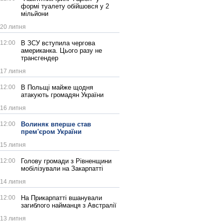
формі туалету обійшовся у 2
мільйони
20 липня
12:00
В ЗСУ вступила чергова
американка. Цього разу не
трансгендер
17 липня
12:00
В Польщі майже щодня
атакують громадян України
16 липня
12:00
Волиняк вперше став
прем'єром України
15 липня
12:00
Голову громади з Рівненщини
мобілізували на Закарпатті
14 липня
12:00
На Прикарпатті вшанували
загиблого найманця з Австралії
13 липня