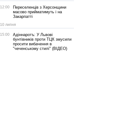
12:00
Переселенців з Херсонщини
масово прийматимуть і на
Закарпатті
10 липня
15:00
Адіннаротъ: У Львові
бунтівників проти ТЦК змусили
просити вибачення в
"чеченському стилі" (ВІДЕО)