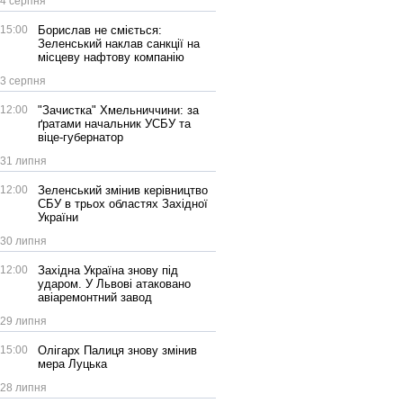
4 серпня
15:00
Борислав не сміється:
Зеленський наклав санкції на
місцеву нафтову компанію
3 серпня
12:00
"Зачистка" Хмельниччини: за
ґратами начальник УСБУ та
віце-губернатор
31 липня
12:00
Зеленський змінив керівництво
СБУ в трьох областях Західної
України
30 липня
12:00
Західна Україна знову під
ударом. У Львові атаковано
авіаремонтний завод
29 липня
15:00
Олігарх Палиця знову змінив
мера Луцька
28 липня