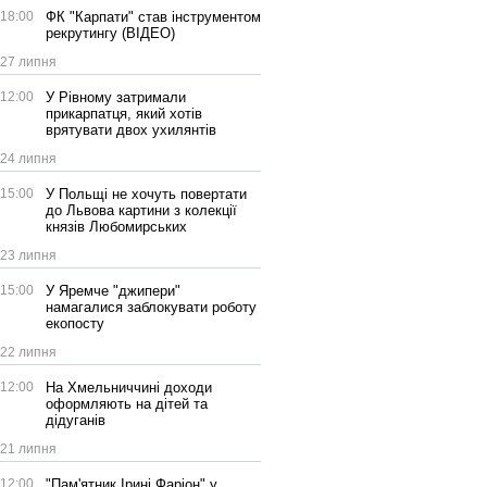
18:00
ФК "Карпати" став інструментом
рекрутингу (ВІДЕО)
27 липня
12:00
У Рівному затримали
прикарпатця, який хотів
врятувати двох ухилянтів
24 липня
15:00
У Польщі не хочуть повертати
до Львова картини з колекції
князів Любомирських
23 липня
15:00
У Яремче "джипери"
намагалися заблокувати роботу
екопосту
22 липня
12:00
На Хмельниччині доходи
оформляють на дітей та
дідуганів
21 липня
12:00
"Пам'ятник Ірині Фаріон" у