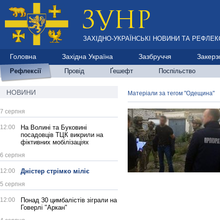
ЗАХІДНО-УКРАЇНСЬКІ НОВИНИ ТА РЕФЛЕКС
Головна
Західна Україна
Зазбруччя
Закерз
Рефлексії
Провід
Ґешефт
Поспільство
НОВИНИ
Матеріали за тегом "Одещина"
7 серпня
12:00
На Волині та Буковині
посадовців ТЦК викрили на
фіктивних мобілізаціях
6 серпня
12:00
Дністер стрімко міліє
5 серпня
12:00
Понад 30 цимбалістів зіграли на
Говерлі "Аркан"