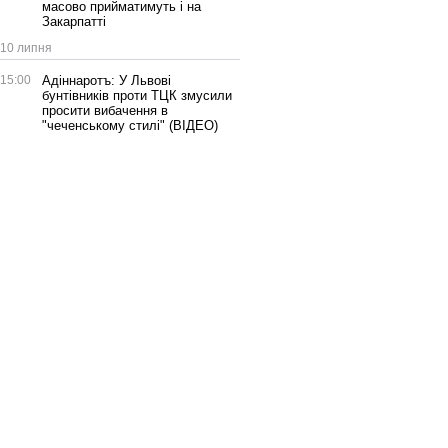
масово прийматимуть і на
Закарпатті
10 липня
15:00
Адіннаротъ: У Львові
бунтівників проти ТЦК змусили
просити вибачення в
"чеченському стилі" (ВІДЕО)