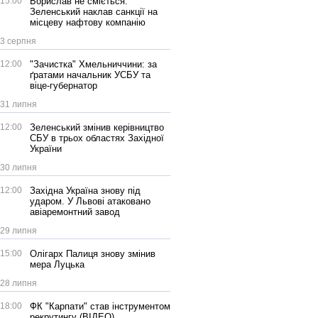
15:00
Борислав не сміється:
Зеленський наклав санкції на
місцеву нафтову компанію
3 серпня
12:00
"Зачистка" Хмельниччини: за
ґратами начальник УСБУ та
віце-губернатор
31 липня
12:00
Зеленський змінив керівництво
СБУ в трьох областях Західної
України
30 липня
12:00
Західна Україна знову під
ударом. У Львові атаковано
авіаремонтний завод
29 липня
15:00
Олігарх Палиця знову змінив
мера Луцька
28 липня
18:00
ФК "Карпати" став інструментом
рекрутингу (ВІДЕО)