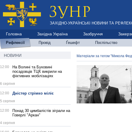
ЗАХІДНО-УКРАЇНСЬКІ НОВИНИ ТА РЕФЛЕКС
Головна
Західна Україна
Зазбруччя
Закерз
Рефлексії
Провід
Ґешефт
Поспільство
НОВИНИ
Матеріали за тегом "Микола Фед
12:00
На Волині та Буковині
посадовців ТЦК викрили на
фіктивних мобілізаціях
6 серпня
12:00
Дністер стрімко міліє
5 серпня
12:00
Понад 30 цимбалістів зіграли на
Говерлі "Аркан"
4 серпня