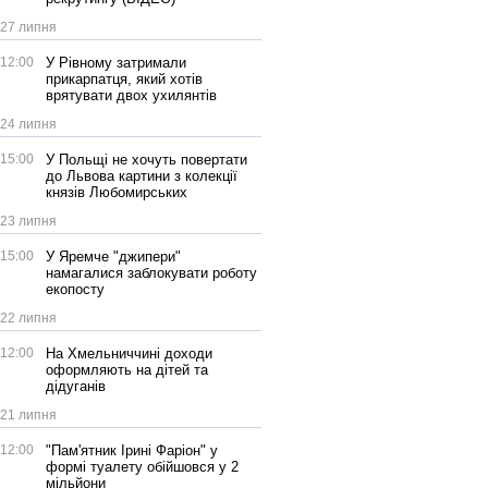
27 липня
12:00
У Рівному затримали
прикарпатця, який хотів
врятувати двох ухилянтів
24 липня
15:00
У Польщі не хочуть повертати
до Львова картини з колекції
князів Любомирських
23 липня
15:00
У Яремче "джипери"
намагалися заблокувати роботу
екопосту
22 липня
12:00
На Хмельниччині доходи
оформляють на дітей та
дідуганів
21 липня
12:00
"Пам'ятник Ірині Фаріон" у
формі туалету обійшовся у 2
мільйони