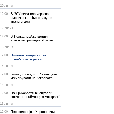
20 липня
12:00
В ЗСУ вступила чергова
американка. Цього разу не
трансгендер
17 липня
12:00
В Польщі майже щодня
атакують громадян України
16 липня
12:00
Волиняк вперше став
прем'єром України
15 липня
12:00
Голову громади з Рівненщини
мобілізували на Закарпатті
14 липня
12:00
На Прикарпатті вшанували
загиблого найманця з Австралії
13 липня
12:00
Переселенців з Херсонщини