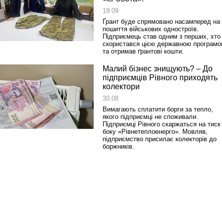
19.09
Ґрант буде спрямовано насамперед на
пошиття військових одностроїв.
Підприємець став одним з перших, хто
скористався цією державною програм
та отримав ґрантові кошти.
Малий бізнес знищують? – До
підприємців Рівного приходять
колектори
30.08
Вимагають сплатити борги за тепло,
якого підприємці не споживали.
Підприємці Рівного скаржаться на тиск
боку «Рівнетеплоенерго». Мовляв,
підприємство присилає колекторів до
боржників.