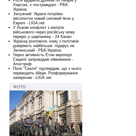
Росія вдарила дроном по лікарні у
Херсоні, є постраждалі - РБК-
Україна
Залужний: Україні потрібен
абсолютно новий силовий блок у
Європі - LIGA.net
У Львові конфлікт з матір'ю
військового через російську мову
переріс у шарпанину - 24 Канал
Українці розповіли, кому з політиків
довіряють найбільше: лідирує не
Зеленський - РБК-Україна
Через активність Етни аеропорт
Сицилії запровадив обмеження -
Апостроф
Полк "Скеля" підтвердив, що з нього
переводять бійців. Розформування
заперечив - LIGA.net
ФОТО