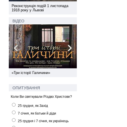
а
Реконструкція подій 1 листопада
Реконструкція подій 1 лис
1918 року у Львові
1918 року у Львові
ВІДЕО
ї
«Три історії Галичини»
Спільний інформпростір За
України
ОПИТУВАННЯ
Коли Ви святкували Різдво Христове?
25 грудня, як Захід
7 січня, як батьки й діди
25 грудня і 7 січня, як українець