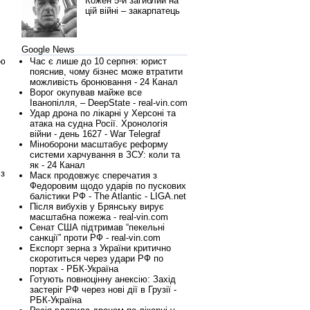
Кожен 5-й загиблий на
цій війні – закарпатець
Google News
ою
Час є лише до 10 серпня: юрист
пояснив, чому бізнес може втратити
можливість бронювання - 24 Канал
Ворог окупував майже все
Іванопілля, – DeepState - real-vin.com
Удар дрона по лікарні у Херсоні та
атака на судна Росії. Хронологія
війни - день 1627 - War Telegraf
Міноборони масштабує реформу
системи харчування в ЗСУ: коли та
як - 24 Канал
 з
Маск продовжує сперечатия з
Федоровим щодо ударів по пускових
балістики РФ - The Atlantic - LIGA.net
Після вибухів у Брянську вирує
масштабна пожежа - real-vin.com
Сенат США підтримав “пекельні
санкції” проти РФ - real-vin.com
Експорт зерна з України критично
скоротиться через удари РФ по
портах - РБК-Україна
Готують повноцінну анексію: Захід
застеріг РФ через нові дії в Грузії -
РБК-Україна