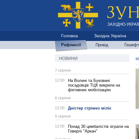
ЗАХІДНО-УКРАЇ
Головна
Західна Україна
Рефлексії
Провід
Ґешефт
НОВИНИ
М
7 серпня
12:00
На Волині та Буковині
посадовців ТЦК викрили на
фіктивних мобілізаціях
6 серпня
12:00
Дністер стрімко міліє
5 серпня
12:00
Понад 30 цимбалістів зіграли на
Говерлі "Аркан"