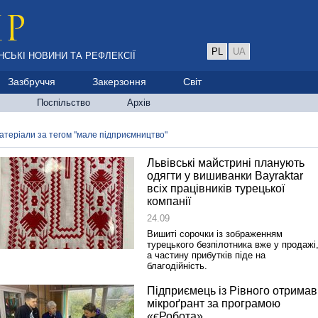
PL
UA
НСЬКІ НОВИНИ ТА РЕФЛЕКСІЇ
Зазбруччя
Закерзоння
Світ
Поспільство
Архів
атеріали за тегом "мале підприємництво"
Львівські майстрині планують
одягти у вишиванки Bayraktar
всіх працівників турецької
компанії
24.09
Вишиті сорочки із зображенням
турецького безпілотника вже у продажі
а частину прибутків піде на
благодійність.
Підприємець із Рівного отримав
мікроґрант за програмою
«єРобота».