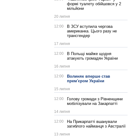
формі туалету обійшовся у 2
мільйони
20 липня
12:00
В ЗСУ вступила чергова
американка. Цього разу не
трансгендер
17 липня
12:00
В Польщі майже щодня
атакують громадян України
16 липня
12:00
Волиняк вперше став
прем'єром України
15 липня
12:00
Голову громади з Рівненщини
мобілізували на Закарпатті
14 липня
12:00
На Прикарпатті вшанували
загиблого найманця з Австралії
13 липня