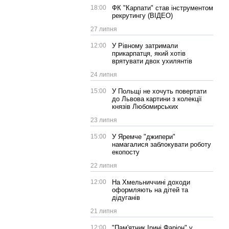
18:00
ФК "Карпати" став інструментом
рекрутингу (ВІДЕО)
27 липня
12:00
У Рівному затримали
прикарпатця, який хотів
врятувати двох ухилянтів
24 липня
15:00
У Польщі не хочуть повертати
до Львова картини з колекції
князів Любомирських
23 липня
15:00
У Яремче "джипери"
намагалися заблокувати роботу
екопосту
22 липня
12:00
На Хмельниччині доходи
оформляють на дітей та
дідуганів
21 липня
12:00
"Пам'ятник Ірині Фаріон" у