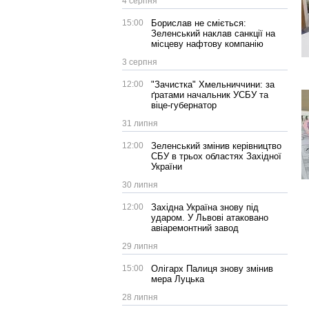
4 серпня
15:00
Борислав не сміється:
Зеленський наклав санкції на
місцеву нафтову компанію
3 серпня
12:00
"Зачистка" Хмельниччини: за
ґратами начальник УСБУ та
віце-губернатор
31 липня
12:00
Зеленський змінив керівництво
СБУ в трьох областях Західної
України
30 липня
12:00
Західна Україна знову під
ударом. У Львові атаковано
авіаремонтний завод
29 липня
15:00
Олігарх Палиця знову змінив
мера Луцька
28 липня