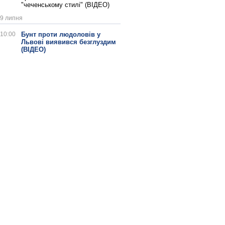
"чеченському стилі" (ВІДЕО)
9 липня
10:00
Бунт проти людоловів у
Львові виявився безглуздим
(ВІДЕО)