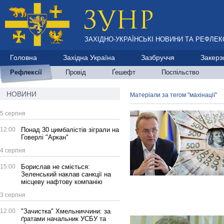
ЗАХІДНО-УКРАЇНСЬКІ НОВИНИ ТА РЕФЛЕКС
Головна
Західна Україна
Зазбруччя
Закерз
Рефлексії
Провід
Ґешефт
Поспільство
НОВИНИ
Матеріали за тегом "махінації"
5 серпня
12:00
Понад 30 цимбалістів зіграли на
Говерлі "Аркан"
4 серпня
15:00
Борислав не сміється:
Зеленський наклав санкції на
місцеву нафтову компанію
3 серпня
12:00
"Зачистка" Хмельниччини: за
ґратами начальник УСБУ та