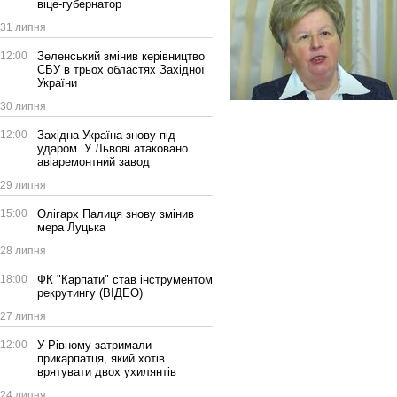
віце-губернатор
31 липня
12:00
Зеленський змінив керівництво
СБУ в трьох областях Західної
України
30 липня
12:00
Західна Україна знову під
ударом. У Львові атаковано
авіаремонтний завод
29 липня
15:00
Олігарх Палиця знову змінив
мера Луцька
28 липня
18:00
ФК "Карпати" став інструментом
рекрутингу (ВІДЕО)
27 липня
12:00
У Рівному затримали
прикарпатця, який хотів
врятувати двох ухилянтів
24 липня