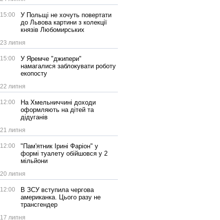
15:00
У Польщі не хочуть повертати
до Львова картини з колекції
князів Любомирських
23 липня
15:00
У Яремче "джипери"
намагалися заблокувати роботу
екопосту
22 липня
12:00
На Хмельниччині доходи
оформляють на дітей та
дідуганів
21 липня
12:00
"Пам'ятник Ірині Фаріон" у
формі туалету обійшовся у 2
мільйони
20 липня
12:00
В ЗСУ вступила чергова
американка. Цього разу не
трансгендер
17 липня