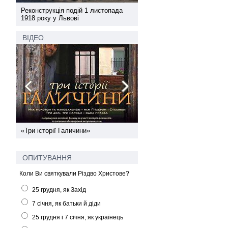
а
Реконструкція подій 1 листопада
Реконструкція подій 1 лис
1918 року у Львові
1918 року у Львові
ВІДЕО
ї
«Три історії Галичини»
Спільний інформпростір За
України
ОПИТУВАННЯ
Коли Ви святкували Різдво Христове?
25 грудня, як Захід
7 січня, як батьки й діди
25 грудня і 7 січня, як українець