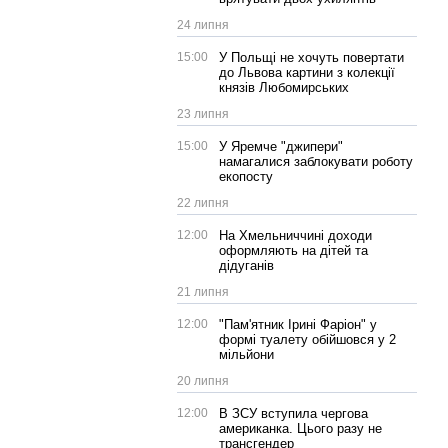
24 липня
15:00
У Польщі не хочуть повертати
до Львова картини з колекції
князів Любомирських
23 липня
15:00
У Яремче "джипери"
намагалися заблокувати роботу
екопосту
22 липня
12:00
На Хмельниччині доходи
оформляють на дітей та
дідуганів
21 липня
12:00
"Пам'ятник Ірині Фаріон" у
формі туалету обійшовся у 2
мільйони
20 липня
12:00
В ЗСУ вступила чергова
американка. Цього разу не
трансгендер