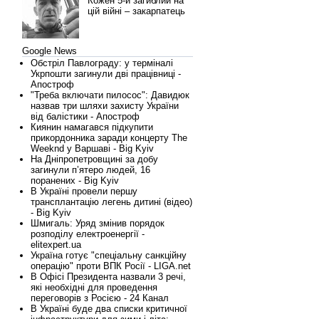
Кожен 5-й загиблий на
цій війні – закарпатець
Google News
Обстріл Павлограду: у терміналі
Укрпошти загинули дві працівниці -
Апостроф
"Треба включати пилосос": Давидюк
назвав три шляхи захисту України
від балістики - Апостроф
Киянин намагався підкупити
прикордонника заради концерту The
Weeknd у Варшаві - Big Kyiv
На Дніпропетровщині за добу
загинули п’ятеро людей, 16
поранених - Big Kyiv
В Україні провели першу
трансплантацію легень дитині (відео)
- Big Kyiv
Шмигаль: Уряд змінив порядок
розподілу електроенергії -
elitexpert.ua
Україна готує "спеціальну санкційну
операцію" проти ВПК Росії - LIGA.net
В Офісі Президента назвали 3 речі,
які необхідні для проведення
переговорів з Росією - 24 Канал
В Україні буде два списки критичної