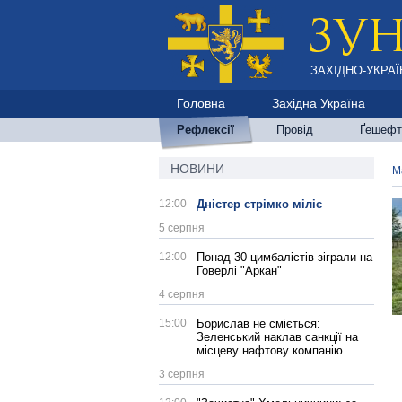
ЗАХІДНО-УКРАЇ
Головна
Західна Україна
Рефлексії
Провід
Ґешефт
НОВИНИ
М
12:00
Дністер стрімко міліє
5 серпня
12:00
Понад 30 цимбалістів зіграли на
Говерлі "Аркан"
4 серпня
15:00
Борислав не сміється:
Зеленський наклав санкції на
місцеву нафтову компанію
3 серпня