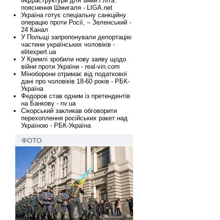
інфраструктури для зими і літа:
пояснення Шмигаля - LIGA.net
Україна готує спеціальну санкційну
операцію проти Росії, – Зеленський -
24 Канал
У Польщі запропонували депортацію
частини українських чоловіків -
elitexpert.ua
У Кремлі зробили нову заяву щодо
війни проти України - real-vin.com
Міноборони отримає від податкової
дані про чоловіків 18-60 років - РБК-
Україна
Федоров став одним із претендентів
на Банкову - nv.ua
Сікорський закликав обговорити
перехоплення російських ракет над
Україною - РБК-Україна
ФОТО