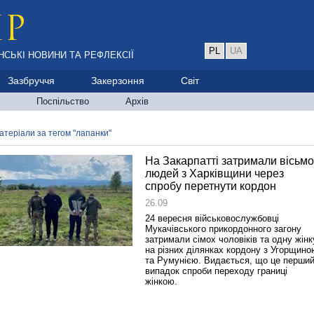
PL
UA
НСЬКІ НОВИНИ ТА РЕФЛЕКСІЇ
Зазбруччя
Закерзоння
Світ
Поспільство
Архів
атеріали за тегом "лапанки"
На Закарпатті затримали вісьмо
людей з Харківщини через
спробу перетнути кордон
26.09
24 вересня військовослужбовці
Мукачівського прикордонного загону
затримали сімох чоловіків та одну жінк
на різних ділянках кордону з Угорщино
та Румунією. Видається, що це перши
випадок спроби переходу границі
жінкою.