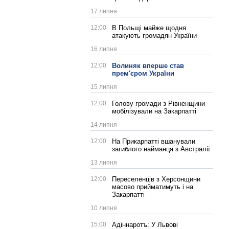
17 липня
12:00
В Польщі майже щодня
атакують громадян України
16 липня
12:00
Волиняк вперше став
прем'єром України
15 липня
12:00
Голову громади з Рівненщини
мобілізували на Закарпатті
14 липня
12:00
На Прикарпатті вшанували
загиблого найманця з Австралії
13 липня
12:00
Переселенців з Херсонщини
масово прийматимуть і на
Закарпатті
10 липня
15:00
Адіннаротъ: У Львові