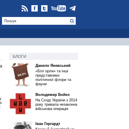
БЛОГИ
Данило Яневський
х
«Білі орли» та інші
представники
політичної флори та
фауни
Володимир Бойко
у
На Сході України з 2014
ю
року тривала незаконна
й
військова операція
Іван Гергардт