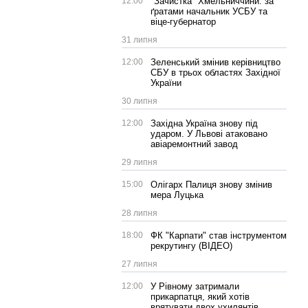
12:00
"Зачистка" Хмельниччини: за
ґратами начальник УСБУ та
віце-губернатор
31 липня
12:00
Зеленський змінив керівництво
СБУ в трьох областях Західної
України
30 липня
12:00
Західна Україна знову під
ударом. У Львові атаковано
авіаремонтний завод
29 липня
15:00
Олігарх Палиця знову змінив
мера Луцька
28 липня
18:00
ФК "Карпати" став інструментом
рекрутингу (ВІДЕО)
27 липня
12:00
У Рівному затримали
прикарпатця, який хотів
врятувати двох ухилянтів