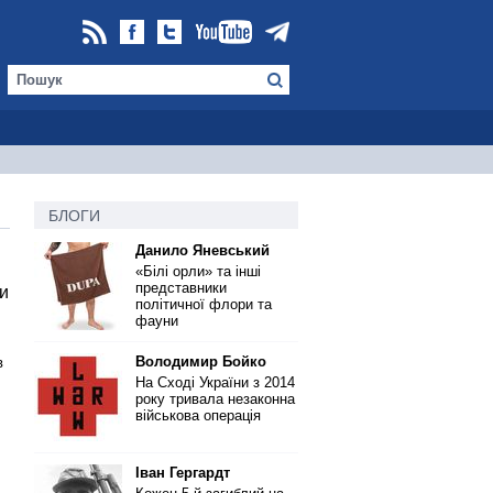
БЛОГИ
Данило Яневський
«Білі орли» та інші
представники
и
політичної флори та
фауни
Володимир Бойко
в
На Сході України з 2014
року тривала незаконна
військова операція
Іван Гергардт