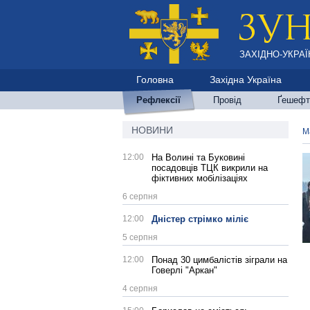
ЗАХІДНО-УКРАЇ
Головна
Західна Україна
Рефлексії
Провід
Ґешефт
НОВИНИ
М
12:00
На Волині та Буковині
посадовців ТЦК викрили на
фіктивних мобілізаціях
6 серпня
12:00
Дністер стрімко міліє
5 серпня
12:00
Понад 30 цимбалістів зіграли на
Говерлі "Аркан"
4 серпня