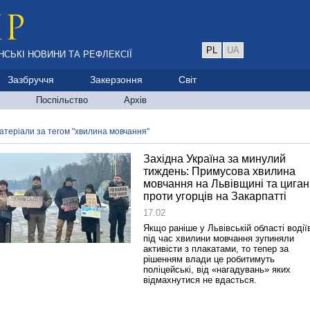
PL
UA
НСЬКІ НОВИНИ ТА РЕФЛЕКСІЇ
Зазбруччя
Закерзоння
Світ
Поспільство
Архів
атеріали за тегом "хвилина мовчання"
Західна Україна за минулий
тиждень: Примусова хвилина
мовчання на Львівщині та циган
проти угорців на Закарпатті
17.02
Якщо раніше у Львівській області водії
під час хвилини мовчання зупиняли
активісти з плакатами, то тепер за
рішенням влади це робитимуть
поліцейські, від «нагадувань» яких
відмахнутися не вдасться.