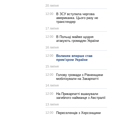
20 липня
12:00
В ЗСУ вступила чергова
американка. Цього разу не
трансгендер
17 липня
12:00
В Польщі майже щодня
атакують громадян України
16 липня
12:00
Волиняк вперше став
прем'єром України
15 липня
12:00
Голову громади з Рівненщини
мобілізували на Закарпатті
14 липня
12:00
На Прикарпатті вшанували
загиблого найманця з Австралії
13 липня
12:00
Переселенців з Херсонщини