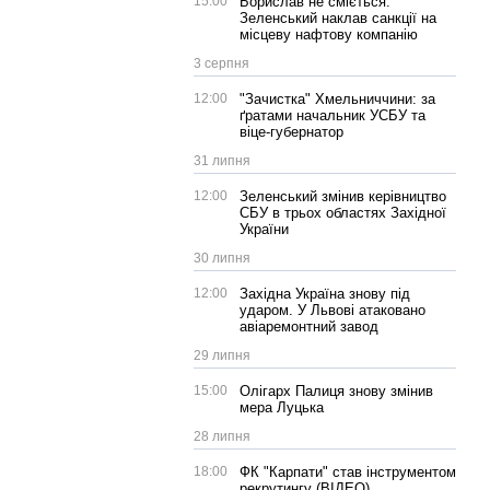
15:00
Борислав не сміється:
Зеленський наклав санкції на
місцеву нафтову компанію
3 серпня
12:00
"Зачистка" Хмельниччини: за
ґратами начальник УСБУ та
віце-губернатор
31 липня
12:00
Зеленський змінив керівництво
СБУ в трьох областях Західної
України
30 липня
12:00
Західна Україна знову під
ударом. У Львові атаковано
авіаремонтний завод
29 липня
15:00
Олігарх Палиця знову змінив
мера Луцька
28 липня
18:00
ФК "Карпати" став інструментом
рекрутингу (ВІДЕО)