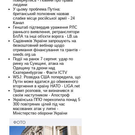
повернулись - Новини про права
людини
У цьому проблема Путіна:
британський полковник назвав
слабке місце російської армії - 24
Канал
Генштаб підтвердив ураження РЛС
раннього виявлення, ретранслятори
БпЛА та інші об'єкти ворога - LB.ua
Садівників України запрошують на
безкоштовний вебінар щодо
отримання фінансування та грантів -
seeds.org.ua
Події на ранок 7 серпня: удар по
ринку на Сумщині, атака на
Одещину та дрони над
Єкатеринбургом - Факти ICTV
WSJ: Розвідка США попередила, що
Путін може вдатися до обмеженого
вторгнення в країну НАТО - LIGA.net
Трамп розповів, чи визначився зі
своїм наступником - Апостроф
Українська ППО перехопила понад 5
300 повітряних цілей під час
масованих атак у липні -
Міністерство оборони України
ФОТО