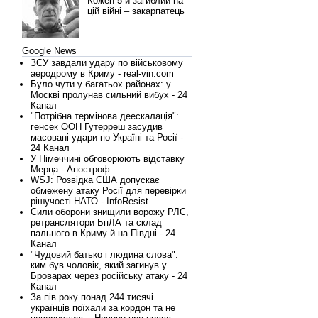
Кожен 5-й загиблий на
цій війні – закарпатець
Google News
ЗСУ завдали удару по військовому
аеродрому в Криму - real-vin.com
Було чути у багатьох районах: у
Москві пролунав сильний вибух - 24
Канал
"Потрібна термінова деескалація":
генсек ООН Гутерреш засудив
масовані удари по Україні та Росії -
24 Канал
У Німеччині обговорюють відставку
Мерца - Апостроф
WSJ: Розвідка США допускає
обмежену атаку Росії для перевірки
рішучості НАТО - InfoResist
Сили оборони знищили ворожу РЛС,
ретранслятори БпЛА та склад
пального в Криму й на Півдні - 24
Канал
"Чудовий батько і людина слова":
ким був чоловік, який загинув у
Броварах через російську атаку - 24
Канал
За пів року понад 244 тисячі
українців поїхали за кордон та не