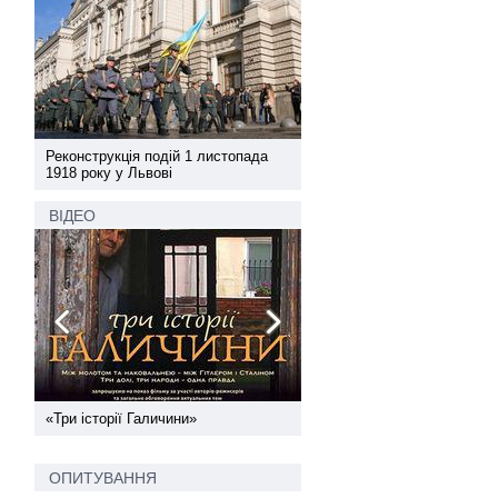
а
Реконструкція подій 1 листопада
Реконструкція подій 1 лис
1918 року у Львові
1918 року у Львові
ВІДЕО
ї
«Три історії Галичини»
Спільний інформпростір За
України
ОПИТУВАННЯ