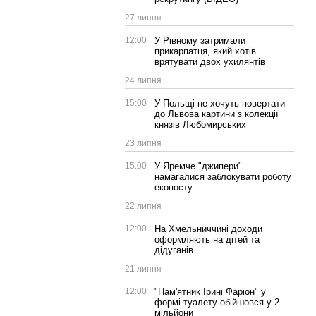
27 липня
12:00
У Рівному затримали
прикарпатця, який хотів
врятувати двох ухилянтів
24 липня
15:00
У Польщі не хочуть повертати
до Львова картини з колекції
князів Любомирських
23 липня
15:00
У Яремче "джипери"
намагалися заблокувати роботу
екопосту
22 липня
12:00
На Хмельниччині доходи
оформляють на дітей та
дідуганів
21 липня
12:00
"Пам'ятник Ірині Фаріон" у
формі туалету обійшовся у 2
мільйони