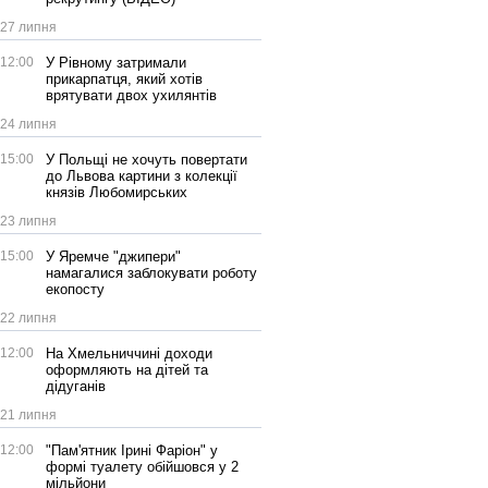
27 липня
12:00
У Рівному затримали
прикарпатця, який хотів
врятувати двох ухилянтів
24 липня
15:00
У Польщі не хочуть повертати
до Львова картини з колекції
князів Любомирських
23 липня
15:00
У Яремче "джипери"
намагалися заблокувати роботу
екопосту
22 липня
12:00
На Хмельниччині доходи
оформляють на дітей та
дідуганів
21 липня
12:00
"Пам'ятник Ірині Фаріон" у
формі туалету обійшовся у 2
мільйони