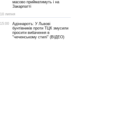
масово прийматимуть і на
Закарпатті
10 липня
15:00
Адіннаротъ: У Львові
бунтівників проти ТЦК змусили
просити вибачення в
"чеченському стилі" (ВІДЕО)