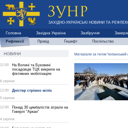
ЗАХІДНО-УКРАЇНСЬКІ НОВИНИ ТА РЕФЛЕКС
Головна
Західна Україна
Зазбруччя
Закерз
Рефлексії
Провід
Ґешефт
Поспільство
НОВИНИ
Матеріали за тегом "юліанський
12:00
На Волині та Буковині
посадовців ТЦК викрили на
фіктивних мобілізаціях
6 серпня
12:00
Дністер стрімко міліє
5 серпня
12:00
Понад 30 цимбалістів зіграли на
Говерлі "Аркан"
4 серпня