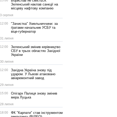
15:00
Борислав не сміється:
Зеленський наклав санкції на
місцеву нафтову компанію
3 серпня
12:00
"Зачистка" Хмельниччини: за
ґратами начальник УСБУ та
віце-губернатор
31 липня
12:00
Зеленський змінив керівництво
СБУ в трьох областях Західної
України
30 липня
12:00
Західна Україна знову під
ударом. У Львові атаковано
авіаремонтний завод
29 липня
15:00
Олігарх Палиця знову змінив
мера Луцька
28 липня
18:00
ФК "Карпати" став інструментом
рекрутингу (ВІДЕО)