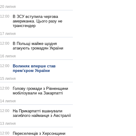
20 липня
12:00
В ЗСУ вступила чергова
американка. Цього разу не
трансгендер
17 липня
12:00
В Польщі майже щодня
атакують громадян України
16 липня
12:00
Волиняк вперше став
прем'єром України
15 липня
12:00
Голову громади з Рівненщини
мобілізували на Закарпатті
14 липня
12:00
На Прикарпатті вшанували
загиблого найманця з Австралії
13 липня
12:00
Переселенців з Херсонщини