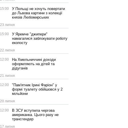
15:00
У Польщі не хочуть повертати
до Львова картини з колекції
князів Любомирських
23 липня
15:00
У Яремче "джипери"
намагалися заблокувати роботу
екопосту
22 липня
12:00
На Хмельниччині доходи
оформляють на дітей та
дідуганів
21 липня
12:00
"Пам'ятник Ірині Фаріон" у
формі туалету обійшовся у 2
мільйони
20 липня
12:00
В ЗСУ вступила чергова
американка. Цього разу не
трансгендер
17 липня