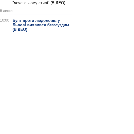
"чеченському стилі" (ВІДЕО)
9 липня
10:00
Бунт проти людоловів у
Львові виявився безглуздим
(ВІДЕО)