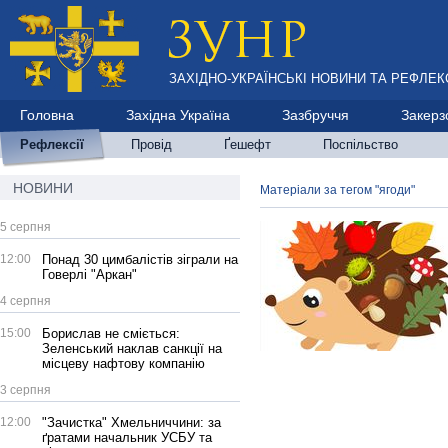
ЗАХІДНО-УКРАЇНСЬКІ НОВИНИ ТА РЕФЛЕКС
Головна
Західна Україна
Зазбруччя
Закерз
Рефлексії
Провід
Ґешефт
Поспільство
НОВИНИ
Матеріали за тегом "ягоди"
5 серпня
12:00
Понад 30 цимбалістів зіграли на
Говерлі "Аркан"
4 серпня
15:00
Борислав не сміється:
Зеленський наклав санкції на
місцеву нафтову компанію
3 серпня
12:00
"Зачистка" Хмельниччини: за
ґратами начальник УСБУ та