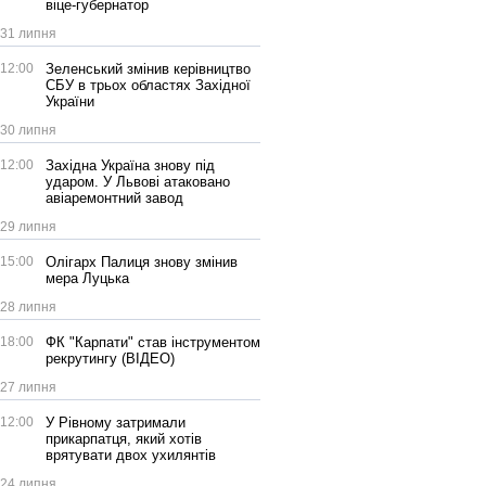
віце-губернатор
31 липня
12:00
Зеленський змінив керівництво
СБУ в трьох областях Західної
України
30 липня
12:00
Західна Україна знову під
ударом. У Львові атаковано
авіаремонтний завод
29 липня
15:00
Олігарх Палиця знову змінив
мера Луцька
28 липня
18:00
ФК "Карпати" став інструментом
рекрутингу (ВІДЕО)
27 липня
12:00
У Рівному затримали
прикарпатця, який хотів
врятувати двох ухилянтів
24 липня