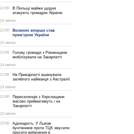
12:00
В Польщі майже щодня
атакують громадян України
16 липня
12:00
Волиняк вперше став
прем'єром України
15 липня
12:00
Голову громади з Рівненщини
мобілізували на Закарпатті
14 липня
12:00
На Прикарпатті вшанували
загиблого найманця з Австралії
13 липня
12:00
Переселенців з Херсонщини
масово прийматимуть і на
Закарпатті
10 липня
15:00
Адіннаротъ: У Львові
бунтівників проти ТЦК змусили
просити вибачення в