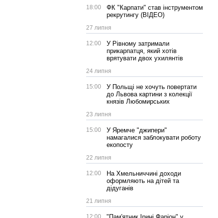
18:00
ФК "Карпати" став інструментом
рекрутингу (ВІДЕО)
27 липня
12:00
У Рівному затримали
прикарпатця, який хотів
врятувати двох ухилянтів
24 липня
15:00
У Польщі не хочуть повертати
до Львова картини з колекції
князів Любомирських
23 липня
15:00
У Яремче "джипери"
намагалися заблокувати роботу
екопосту
22 липня
12:00
На Хмельниччині доходи
оформляють на дітей та
дідуганів
21 липня
12:00
"Пам'ятник Ірині Фаріон" у