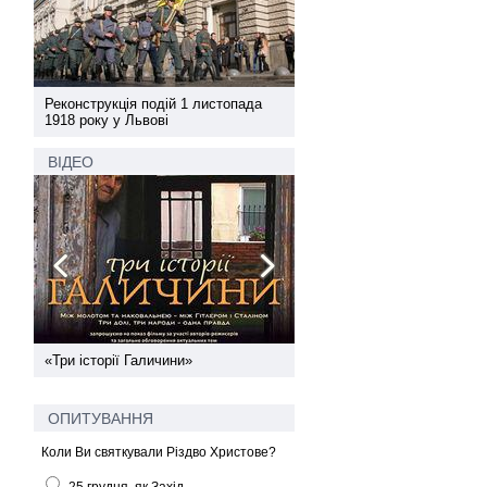
а
Реконструкція подій 1 листопада
Реконструкція подій 1 лис
1918 року у Львові
1918 року у Львові
ВІДЕО
ї
«Три історії Галичини»
Спільний інформпростір За
України
ОПИТУВАННЯ
Коли Ви святкували Різдво Христове?