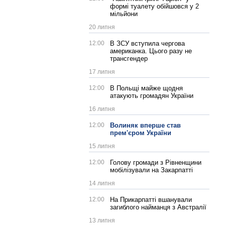
формі туалету обійшовся у 2
мільйони
20 липня
12:00
В ЗСУ вступила чергова
американка. Цього разу не
трансгендер
17 липня
12:00
В Польщі майже щодня
атакують громадян України
16 липня
12:00
Волиняк вперше став
прем'єром України
15 липня
12:00
Голову громади з Рівненщини
мобілізували на Закарпатті
14 липня
12:00
На Прикарпатті вшанували
загиблого найманця з Австралії
13 липня