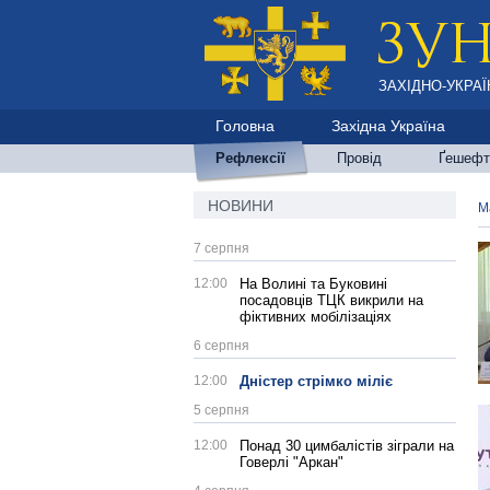
ЗАХІДНО-УКРАЇ
Головна
Західна Україна
Рефлексії
Провід
Ґешефт
НОВИНИ
М
7 серпня
12:00
На Волині та Буковині
посадовців ТЦК викрили на
фіктивних мобілізаціях
6 серпня
12:00
Дністер стрімко міліє
5 серпня
12:00
Понад 30 цимбалістів зіграли на
Говерлі "Аркан"