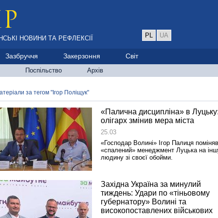
PL
UA
НСЬКІ НОВИНИ ТА РЕФЛЕКСІЇ
Зазбруччя
Закерзоння
Світ
Поспільство
Архів
атеріали за тегом "Ігор Поліщук"
«Палична дисципліна» в Луцьку
олігарх змінив мера міста
25.03
«Господар Волині» Ігор Палиця поміня
«спалений» менеджмент Луцька на інш
людину зі своєї обойми.
Західна Україна за минулий
тиждень: Удари по «тіньовому
губернатору» Волині та
високопоставлених військових