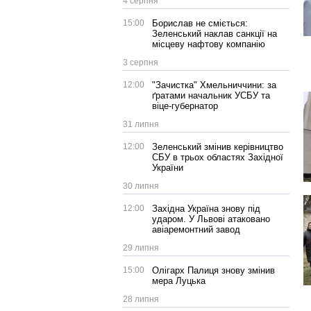
4 серпня
15:00
Борислав не сміється:
Зеленський наклав санкції на
місцеву нафтову компанію
3 серпня
12:00
"Зачистка" Хмельниччини: за
ґратами начальник УСБУ та
віце-губернатор
31 липня
12:00
Зеленський змінив керівництво
СБУ в трьох областях Західної
України
30 липня
12:00
Західна Україна знову під
ударом. У Львові атаковано
авіаремонтний завод
29 липня
15:00
Олігарх Палиця знову змінив
мера Луцька
28 липня