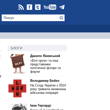
БЛОГИ
Данило Яневський
:
«Білі орли» та інші
представники
політичної флори та
фауни
в
у
Володимир Бойко
На Сході України з 2014
року тривала незаконна
військова операція
Іван Гергардт