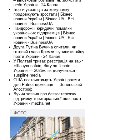
– військовий розповів, як захистити
небо України - 24 Канал
Борги українців за комуналку
продовжують зростати | Бізнес
новини України | Бізнес UA : Всі
новини - BusinessUA
Найдорожчі юридичні помилки
українських підприємців | Бізнес
новини України | Бізнес UA : Всі
новини - BusinessUA
Друга Путіна Вучича спитали, чи
готовий глава Кремля зупинити війну
проти України - 24 Канал
У Полтаві триває реєстрація на забіг
«Шаную воїнів, біжу за Героїв
України — 2026»: як долучитися -
suspilne.media
США постачатимуть Україні ракети
для Patriot щомісяця — Зеленський -
Апостроф
Вучич заявив про беззастережну
підтримку територіальної цілісності
України - mezha.net
ФОТО