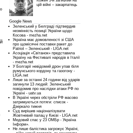
Кожен 5-й загиблий на
цій війні – закарпатець
го
Google News
Зеленський у Белграді підтвердив
незмінність позиції України щодо
Косова - mezha.net
Україна має домовленості зі США
ій
про щомісячні поставки ракет до
Patriot – Зеленський - LIGA.net
Асоціація «Світанок» представила
Україну на Фестивалі народів в Італії
- mezha.net
У Болгарії невідомий дрон упав біля
румунського кордону та газогону -
LIGA.net
Лише за останні 24 години від ударів
загинули 13 людей: Зеленський
повідомив про наслідки атаки РФ по
Україні - uatv.ua
В Україні через обстріли РФ масово
затримуються потяги: список -
Дзеркало тижня
Суд вирішив націоналізувати
я
Жовтневий палац у Києві - LIGA.net
Медовий спас у 23 ОМБр - Україна
Інформ».
Не лише балістика загрожує Україні,