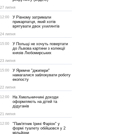
27 липня
12:00
У Рівному затримали
прикарпатця, який хотів
врятувати двох ухилянтів
24 липня
15:00
У Польщі не хочуть повертати
до Львова картини з колекції
князів Любомирських
23 липня
15:00
У Яремче "джипери"
намагалися заблокувати роботу
екопосту
22 липня
12:00
На Хмельниччині доходи
оформляють на дітей та
дідуганів
21 липня
12:00
"Пам'ятник Ірині Фаріон" у
формі туалету обійшовся у 2
мільйони