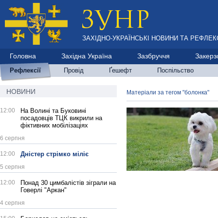
ЗАХІДНО-УКРАЇНСЬКІ НОВИНИ ТА РЕФЛЕКС
Головна
Західна Україна
Зазбруччя
Закерз
Рефлексії
Провід
Ґешефт
Поспільство
НОВИНИ
Матеріали за тегом "болонка"
12:00
На Волині та Буковині
посадовців ТЦК викрили на
фіктивних мобілізаціях
6 серпня
12:00
Дністер стрімко міліє
5 серпня
12:00
Понад 30 цимбалістів зіграли на
Говерлі "Аркан"
4 серпня