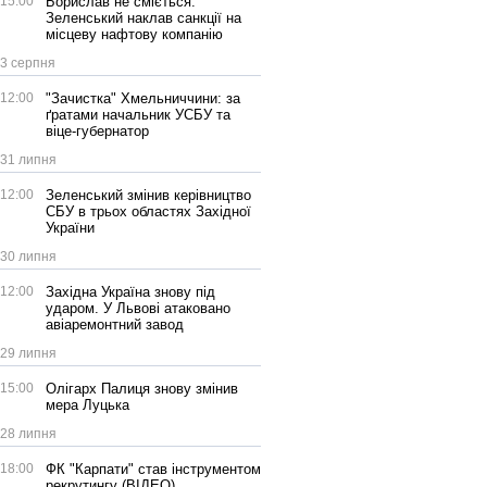
15:00
Борислав не сміється:
Зеленський наклав санкції на
місцеву нафтову компанію
3 серпня
12:00
"Зачистка" Хмельниччини: за
ґратами начальник УСБУ та
віце-губернатор
31 липня
12:00
Зеленський змінив керівництво
СБУ в трьох областях Західної
України
30 липня
12:00
Західна Україна знову під
ударом. У Львові атаковано
авіаремонтний завод
29 липня
15:00
Олігарх Палиця знову змінив
мера Луцька
28 липня
18:00
ФК "Карпати" став інструментом
рекрутингу (ВІДЕО)