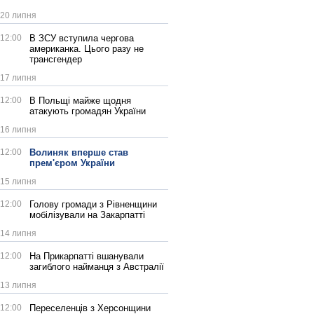
20 липня
12:00
В ЗСУ вступила чергова
американка. Цього разу не
трансгендер
17 липня
12:00
В Польщі майже щодня
атакують громадян України
16 липня
12:00
Волиняк вперше став
прем'єром України
15 липня
12:00
Голову громади з Рівненщини
мобілізували на Закарпатті
14 липня
12:00
На Прикарпатті вшанували
загиблого найманця з Австралії
13 липня
12:00
Переселенців з Херсонщини