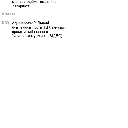
масово прийматимуть і на
Закарпатті
10 липня
15:00
Адіннаротъ: У Львові
бунтівників проти ТЦК змусили
просити вибачення в
"чеченському стилі" (ВІДЕО)