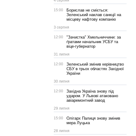
4 серпня
15:00
Борислав не сміється:
Зеленський наклав санкції на
місцеву нафтову компанію
3 серпня
12:00
"Зачистка" Хмельниччини: за
ґратами начальник УСБУ та
віце-губернатор
31 липня
12:00
Зеленський змінив керівництво
СБУ в трьох областях Західної
України
30 липня
12:00
Західна Україна знову під
ударом. У Львові атаковано
авіаремонтний завод
29 липня
15:00
Олігарх Палиця знову змінив
мера Луцька
28 липня