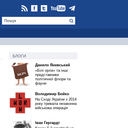
БЛОГИ
Данило Яневський
«Білі орли» та інші
представники
політичної флори та
фауни
Володимир Бойко
На Сході України з 2014
року тривала незаконна
військова операція
Іван Гергардт