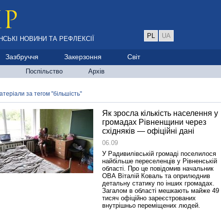
PL
UA
НСЬКІ НОВИНИ ТА РЕФЛЕКСІЇ
Зазбруччя
Закерзоння
Світ
Поспільство
Архів
атеріали за тегом "більшість"
Як зросла кількість населення у
громадах Рівненщини через
східняків — офіційні дані
06.09
У Радивилівській громаді поселилося
найбільше переселенців у Рівненській
області. Про це повідомив начальник
ОВА Віталій Коваль та оприлюднив
детальну статику по інших громадах.
Загалом в області мешкають майже 49
тисяч офіційно зареєстрованих
внутрішньо переміщених людей.