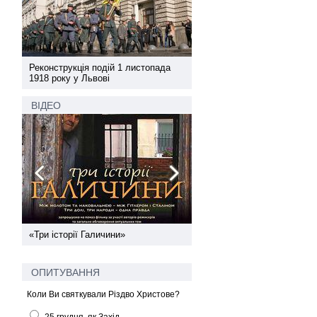
а
Реконструкція подій 1 листопада
Реконструкція подій 1 лис
1918 року у Львові
1918 року у Львові
ВІДЕО
ї
«Три історії Галичини»
Спільний інформпростір За
України
ОПИТУВАННЯ
Коли Ви святкували Різдво Христове?