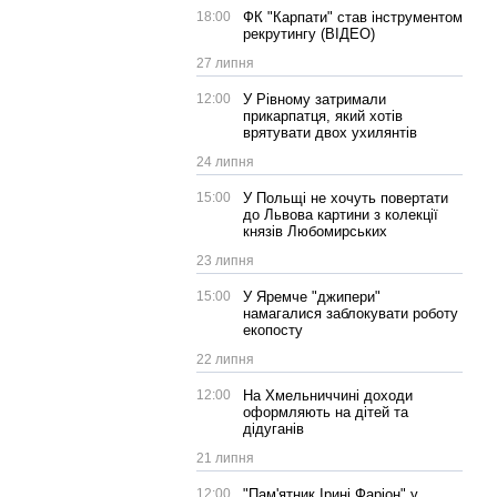
18:00
ФК "Карпати" став інструментом
рекрутингу (ВІДЕО)
27 липня
12:00
У Рівному затримали
прикарпатця, який хотів
врятувати двох ухилянтів
24 липня
15:00
У Польщі не хочуть повертати
до Львова картини з колекції
князів Любомирських
23 липня
15:00
У Яремче "джипери"
намагалися заблокувати роботу
екопосту
22 липня
12:00
На Хмельниччині доходи
оформляють на дітей та
дідуганів
21 липня
12:00
"Пам'ятник Ірині Фаріон" у