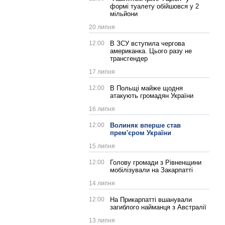
формі туалету обійшовся у 2
мільйони
20 липня
12:00
В ЗСУ вступила чергова
американка. Цього разу не
трансгендер
17 липня
12:00
В Польщі майже щодня
атакують громадян України
16 липня
12:00
Волиняк вперше став
прем'єром України
15 липня
12:00
Голову громади з Рівненщини
мобілізували на Закарпатті
14 липня
12:00
На Прикарпатті вшанували
загиблого найманця з Австралії
13 липня