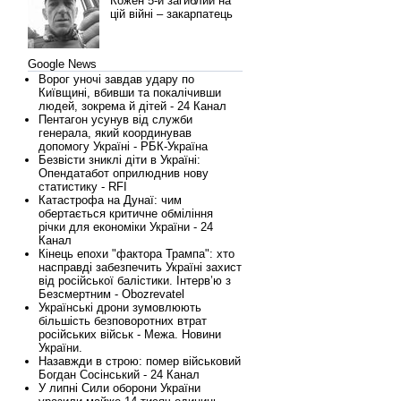
Кожен 5-й загиблий на
цій війні – закарпатець
Google News
Ворог уночі завдав удару по
Київщині, вбивши та покалічивши
людей, зокрема й дітей - 24 Канал
Пентагон усунув від служби
генерала, який координував
допомогу Україні - РБК-Україна
Безвісти зниклі діти в Україні:
Опендатабот оприлюднив нову
статистику - RFI
Катастрофа на Дунаї: чим
обертається критичне обміління
річки для економіки України - 24
Канал
Кінець епохи "фактора Трампа": хто
насправді забезпечить Україні захист
від російської балістики. Інтерв’ю з
Безсмертним - Obozrevatel
Українські дрони зумовлюють
більшість безповоротних втрат
російських військ - Межа. Новини
України.
Назавжди в строю: помер військовий
Богдан Сосінський - 24 Канал
У липні Сили оборони України