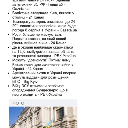
уразили майже 14 тисяч одиниць
автотехніки ЗС РФ - Генштаб -
Gazeta.ua
Балістика атакувала Київ, вибухи у
столиці - 24 Канал
Температура вдень знизиться до 24-
29°: синоптики розповіли, якою буде
погода 8 серпня в Україні - Gazeta.ua
Росія більше не маскується:
Подоляк сказав, на який новий
рівень вийшла війна - 24 Канал
Де в Україні найбільше скаржаться
на ТЦК: омбудсмен назвав область
та резонансні випадки - РБК-Україна
Можуть "дотиснути" Путіна: чому
Китаю невигідне закінчення війни в
Україні - 24 Канал
Арештований актив в Україні вперше
можуть віддати для розміщення
ВПО - Big Kyiv
Бійці ЗСУ отримали особливе
спорядження Бундесверу: що в
нього входить - РБК-Україна
ФОТО