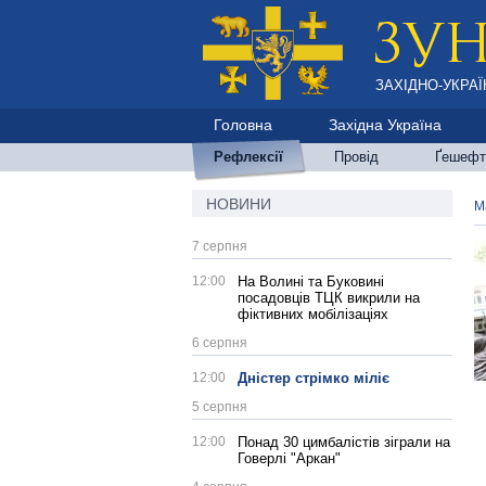
ЗАХІДНО-УКРАЇ
Головна
Західна Україна
Рефлексії
Провід
Ґешефт
НОВИНИ
М
7 серпня
12:00
На Волині та Буковині
посадовців ТЦК викрили на
фіктивних мобілізаціях
6 серпня
12:00
Дністер стрімко міліє
5 серпня
12:00
Понад 30 цимбалістів зіграли на
Говерлі "Аркан"