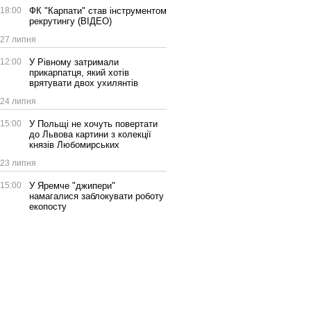
18:00
ФК "Карпати" став інструментом
рекрутингу (ВІДЕО)
27 липня
12:00
У Рівному затримали
прикарпатця, який хотів
врятувати двох ухилянтів
24 липня
15:00
У Польщі не хочуть повертати
до Львова картини з колекції
князів Любомирських
23 липня
15:00
У Яремче "джипери"
намагалися заблокувати роботу
екопосту