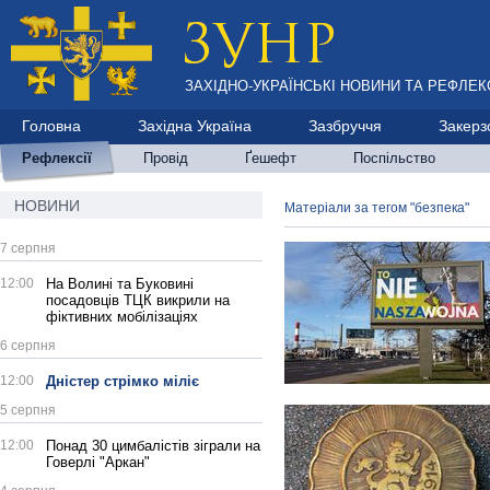
ЗАХІДНО-УКРАЇНСЬКІ НОВИНИ ТА РЕФЛЕКС
Головна
Західна Україна
Зазбруччя
Закерз
Рефлексії
Провід
Ґешефт
Поспільство
НОВИНИ
Матеріали за тегом "безпека"
7 серпня
12:00
На Волині та Буковині
посадовців ТЦК викрили на
фіктивних мобілізаціях
6 серпня
12:00
Дністер стрімко міліє
5 серпня
12:00
Понад 30 цимбалістів зіграли на
Говерлі "Аркан"