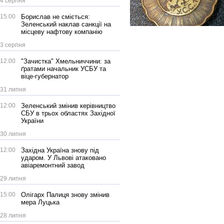
4 серпня
15:00
Борислав не сміється:
Зеленський наклав санкції на
місцеву нафтову компанію
3 серпня
12:00
"Зачистка" Хмельниччини: за
ґратами начальник УСБУ та
віце-губернатор
31 липня
12:00
Зеленський змінив керівництво
СБУ в трьох областях Західної
України
30 липня
12:00
Західна Україна знову під
ударом. У Львові атаковано
авіаремонтний завод
29 липня
15:00
Олігарх Палиця знову змінив
мера Луцька
28 липня