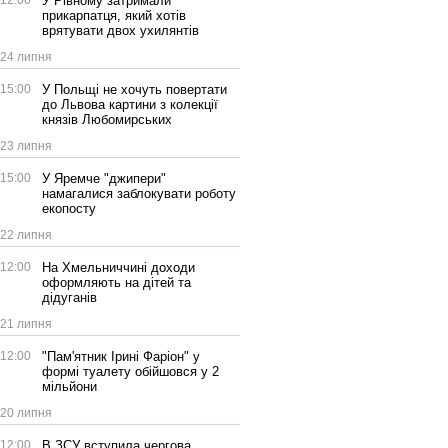
12:00
У Рівному затримали
прикарпатця, який хотів
врятувати двох ухилянтів
24 липня
15:00
У Польщі не хочуть повертати
до Львова картини з колекції
князів Любомирських
23 липня
15:00
У Яремче "джипери"
намагалися заблокувати роботу
екопосту
22 липня
12:00
На Хмельниччині доходи
оформляють на дітей та
дідуганів
21 липня
12:00
"Пам'ятник Ірині Фаріон" у
формі туалету обійшовся у 2
мільйони
20 липня
12:00
В ЗСУ вступила чергова