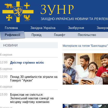
ЗАХІДНО-УКРАЇНСЬКІ НОВИНИ ТА РЕФЛЕКС
Головна
Західна Україна
Зазбруччя
Закерз
Рефлексії
Провід
Ґешефт
Поспільство
НОВИНИ
Матеріали за тегом "Бангладеш"
6 серпня
12:00
Дністер стрімко міліє
5 серпня
12:00
Понад 30 цимбалістів зіграли на
Говерлі "Аркан"
4 серпня
15:00
Борислав не сміється:
Зеленський наклав санкції на
місцеву нафтову компанію