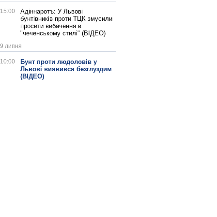
15:00
Адіннаротъ: У Львові
бунтівників проти ТЦК змусили
просити вибачення в
"чеченському стилі" (ВІДЕО)
9 липня
10:00
Бунт проти людоловів у
Львові виявився безглуздим
(ВІДЕО)