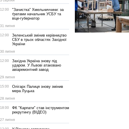
3 серпня
12:00
"Зачистка" Хмельниччини: за
ґратами начальник УСБУ та
віце-губернатор
31 липня
12:00
Зеленський змінив керівництво
СБУ в трьох областях Західної
України
30 липня
12:00
Західна Україна знову під
ударом. У Львові атаковано
авіаремонтний завод
29 липня
15:00
Олігарх Палиця знову змінив
мера Луцька
28 липня
18:00
ФК "Карпати" став інструментом
рекрутингу (ВІДЕО)
27 липня