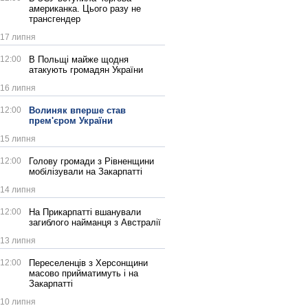
американка. Цього разу не
трансгендер
17 липня
12:00
В Польщі майже щодня
атакують громадян України
16 липня
12:00
Волиняк вперше став
прем'єром України
15 липня
12:00
Голову громади з Рівненщини
мобілізували на Закарпатті
14 липня
12:00
На Прикарпатті вшанували
загиблого найманця з Австралії
13 липня
12:00
Переселенців з Херсонщини
масово прийматимуть і на
Закарпатті
10 липня