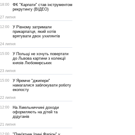
18:00
ФК "Карпати" став інструментом
рекрутингу (ВІДЕО)
27 липня
12:00
У Рівному затримали
прикарпатця, який хотів
врятувати двох ухилянтів
24 липня
15:00
У Польщі не хочуть повертати
до Львова картини з колекції
князів Любомирських
23 липня
15:00
У Яремче "джипери"
намагалися заблокувати роботу
екопосту
22 липня
12:00
На Хмельниччині доходи
оформляють на дітей та
дідуганів
21 липня
12:00
"Пам'ятник Ірині Фаріон" у