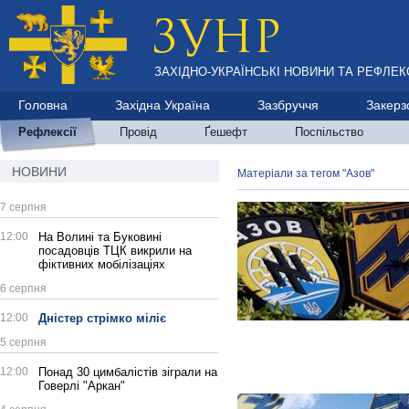
ЗАХІДНО-УКРАЇНСЬКІ НОВИНИ ТА РЕФЛЕКС
Головна
Західна Україна
Зазбруччя
Закерз
Рефлексії
Провід
Ґешефт
Поспільство
НОВИНИ
Матеріали за тегом "Азов"
7 серпня
12:00
На Волині та Буковині
посадовців ТЦК викрили на
фіктивних мобілізаціях
6 серпня
12:00
Дністер стрімко міліє
5 серпня
12:00
Понад 30 цимбалістів зіграли на
Говерлі "Аркан"