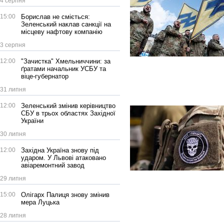
4 серпня
15:00
Борислав не сміється:
Зеленський наклав санкції на
місцеву нафтову компанію
3 серпня
12:00
"Зачистка" Хмельниччини: за
ґратами начальник УСБУ та
віце-губернатор
31 липня
12:00
Зеленський змінив керівництво
СБУ в трьох областях Західної
України
30 липня
12:00
Західна Україна знову під
ударом. У Львові атаковано
авіаремонтний завод
29 липня
15:00
Олігарх Палиця знову змінив
мера Луцька
28 липня