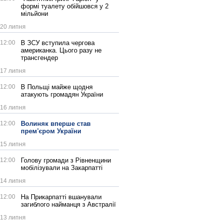
формі туалету обійшовся у 2
мільйони
20 липня
12:00
В ЗСУ вступила чергова
американка. Цього разу не
трансгендер
17 липня
12:00
В Польщі майже щодня
атакують громадян України
16 липня
12:00
Волиняк вперше став
прем'єром України
15 липня
12:00
Голову громади з Рівненщини
мобілізували на Закарпатті
14 липня
12:00
На Прикарпатті вшанували
загиблого найманця з Австралії
13 липня