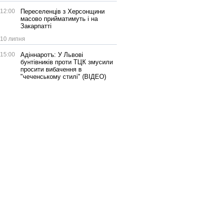
12:00
Переселенців з Херсонщини
масово прийматимуть і на
Закарпатті
10 липня
15:00
Адіннаротъ: У Львові
бунтівників проти ТЦК змусили
просити вибачення в
"чеченському стилі" (ВІДЕО)