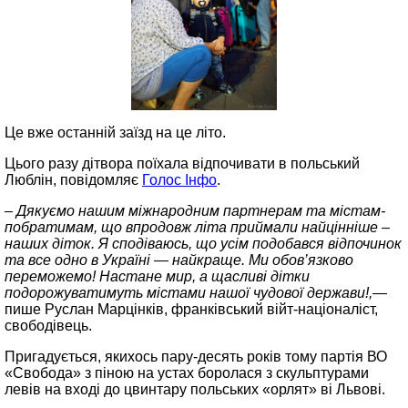
Це вже останній заїзд на це літо.
Цього разу дітвора поїхала відпочивати в польський
Люблін, повідомляє
Голос Інфо
.
– Дякуємо нашим міжнародним партнерам та містам-
побратимам, що впродовж літа приймали найцінніше –
наших діток. Я сподіваюсь, що усім подобався відпочинок
та все одно в Україні — найкраще. Ми обов’язково
переможемо! Настане мир, а щасливі дітки
подорожуватимуть містами нашої чудової держави!,
—
пише Руслан Марцінків, франківський війт‑націоналіст,
свободівець.
Пригадується, якихось пару‑десять років тому партія ВО
«Свобода» з піною на устах боролася з скульптурами
левів на вході до цвинтару польських «орлят» ві Львові.