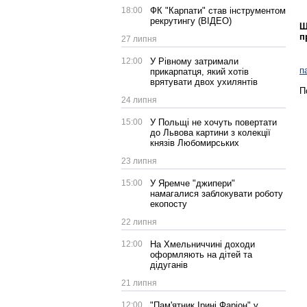
18:00
ФК "Карпати" став інструментом
рекрутингу (ВІДЕО)
Щ
п
27 липня
12:00
У Рівному затримали
п
прикарпатця, який хотів
врятувати двох ухилянтів
П
24 липня
15:00
У Польщі не хочуть повертати
до Львова картини з колекції
князів Любомирських
23 липня
15:00
У Яремче "джипери"
намагалися заблокувати роботу
екопосту
22 липня
12:00
На Хмельниччині доходи
оформляють на дітей та
дідуганів
21 липня
12:00
"Пам'ятник Ірині Фаріон" у