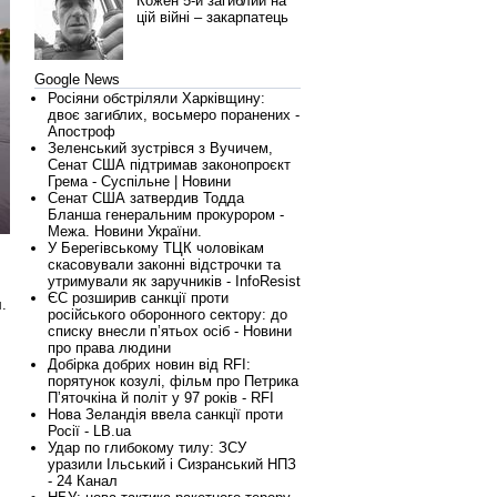
Кожен 5-й загиблий на
цій війні – закарпатець
Google News
Росіяни обстріляли Харківщину:
двоє загиблих, восьмеро поранених -
Апостроф
Зеленський зустрівся з Вучичем,
Сенат США підтримав законопроєкт
Грема - Суспільне | Новини
Сенат США затвердив Тодда
Бланша генеральним прокурором -
Межа. Новини України.
У Берегівському ТЦК чоловікам
скасовували законні відстрочки та
утримували як заручників - InfoResist
ЄС розширив санкції проти
.
російського оборонного сектору: до
списку внесли п’ятьох осіб - Новини
про права людини
Добірка добрих новин від RFI:
порятунок козулі, фільм про Петрика
Пʼяточкіна й політ у 97 років - RFI
Нова Зеландія ввела санкції проти
Росії - LB.ua
Удар по глибокому тилу: ЗСУ
уразили Ільський і Сизранський НПЗ
- 24 Канал