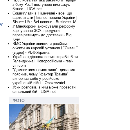
НБУ: нова тактика ракетного терору
з боку Росії поступово виснажує
бізнес - LIGA.net
Соцвиплати в Німеччині - все, що
варто знати | Бізнес новини України |
Бізнес UA : Всі новини - BusinessUA
ку
У Міноборони анонсували реформу
харчування ЗСУ: продукти
перевірятимуть до доставки - Big
Kyiv
ВМС України знищили російські
об'єкти на буровій установці "Сиваш"
(відео) - РБК-Україна
Україна підірвала великі кораблі біля
Геленджика і Новоросійська - real-
vin.com
"Домовитися неможливо": дипломат
пояснив, чому "фактор Трампа"
вичерпав себе у російсько-
українській війні - Obozrevatel
Усик розповів, з ким може провести
фінальний бій - LIGA.net
ФОТО