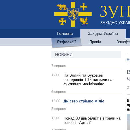
ЗАХІДНО-УКРАЇ
Головна
Західна Україна
Рефлексії
Провід
Ґешефт
НОВИНИ
Н
7 серпня
В
12:00
На Волині та Буковині
ч
посадовців ТЦК викрили на
фіктивних мобілізаціях
2
6 серпня
В
12:00
Дністер стрімко міліє
п
5 серпня
н
12:00
Понад 30 цимбалістів зіграли на
Говерлі "Аркан"