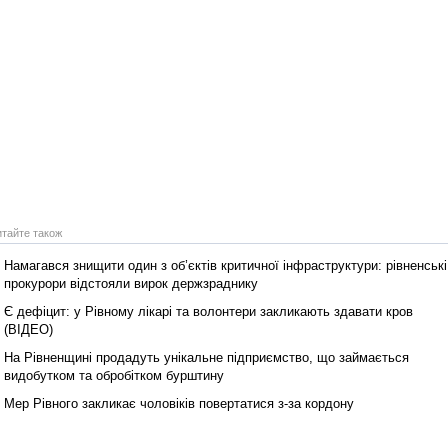
Реконструкція подій 1 листопад
1918 року у Львові
итайте також
Намагався знищити один з об’єктів критичної інфраструктури: рівненські
прокурори відстояли вирок держзраднику
Є дефіцит: у Рівному лікарі та волонтери закликають здавати кров
Спільний інформпростір Західно
(ВІДЕО)
України
На Рівненщині продадуть унікальне підприємство, що займається
видобутком та обробітком бурштину
Мер Рівного закликає чоловіків повертатися з-за кордону