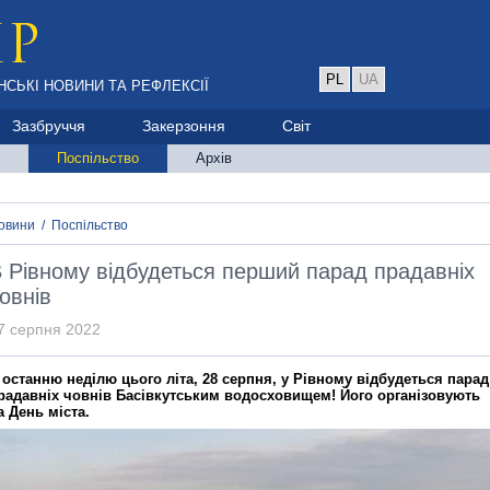
PL
UA
НСЬКІ НОВИНИ ТА РЕФЛЕКСІЇ
Зазбруччя
Закерзоння
Світ
Поспільство
Архів
овини
/
Поспільство
 Рівному відбудеться перший парад прадавніх
овнів
7 серпня 2022
 останню неділю цього літа, 28 серпня, у Рівному відбудеться парад
радавніх човнів Басівкутським водосховищем! Його організовують
а День міста.