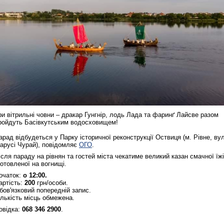
ри вітрильні човни – дракар Гунгнір, лодь Лада та фаринґ Лайсве разом
ройдуть Басівкутським водосховищем!
арад відбудеться у Парку історичної реконструкції Оствиця (м. Рівне, вул
арусі Чурай), повідомляє
ОГО
.
ісля параду на рівнян та гостей міста чекатиме великий казан смачної їжі
готовленої на вогнищі.
очаток:
о 12:00.
артість:
200
грн/особи.
бов'язковий попередній запис.
ількість місць обмежена.
овідка:
068 346 2900
.