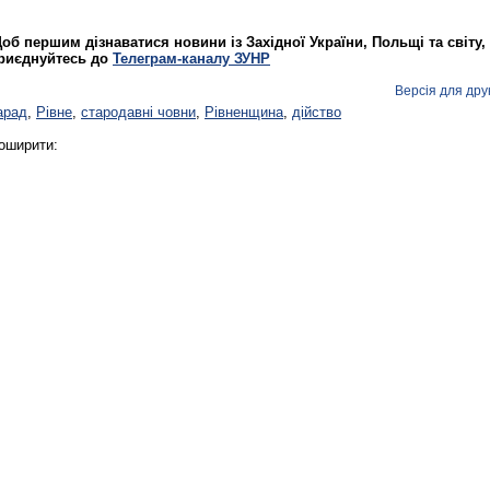
об першим дізнаватися новини із Західної України, Польщі та світу,
риєднуйтесь до
Телеграм-каналу ЗУНР
Версія для дру
арад
,
Рівне
,
стародавні човни
,
Рівненщина
,
дійство
оширити: