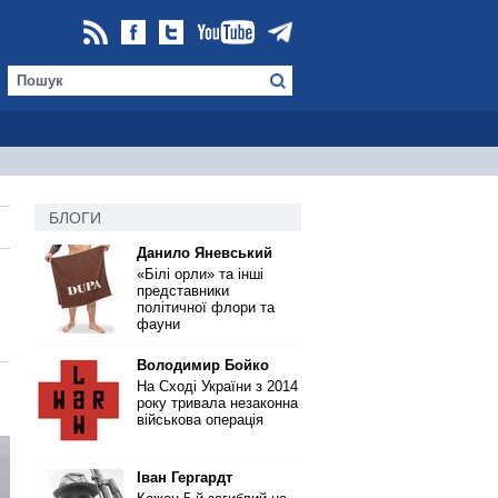
БЛОГИ
Данило Яневський
«Білі орли» та інші
представники
політичної флори та
фауни
Володимир Бойко
На Сході України з 2014
року тривала незаконна
військова операція
Іван Гергардт