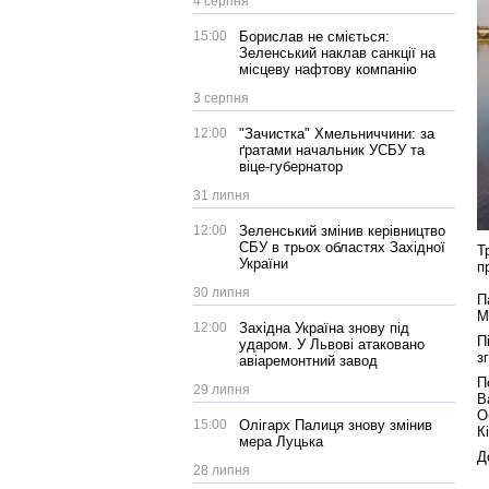
4 серпня
15:00
Борислав не сміється:
Зеленський наклав санкції на
місцеву нафтову компанію
3 серпня
12:00
"Зачистка" Хмельниччини: за
ґратами начальник УСБУ та
віце-губернатор
31 липня
12:00
Зеленський змінив керівництво
СБУ в трьох областях Західної
Т
України
п
30 липня
П
М
12:00
Західна Україна знову під
П
ударом. У Львові атаковано
з
авіаремонтний завод
П
29 липня
В
О
15:00
Олігарх Палиця знову змінив
К
мера Луцька
Д
28 липня