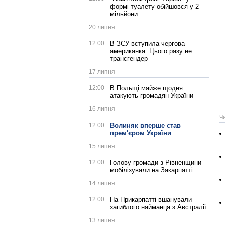
формі туалету обійшовся у 2
мільйони
20 липня
12:00
В ЗСУ вступила чергова
американка. Цього разу не
трансгендер
17 липня
12:00
В Польщі майже щодня
атакують громадян України
16 липня
Ч
12:00
Волиняк вперше став
прем'єром України
15 липня
12:00
Голову громади з Рівненщини
мобілізували на Закарпатті
14 липня
12:00
На Прикарпатті вшанували
загиблого найманця з Австралії
13 липня