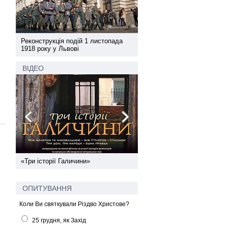
а
Реконструкція подій 1 листопада
Реконструкція подій 1 лис
1918 року у Львові
1918 року у Львові
ВІДЕО
ї
«Три історії Галичини»
Спільний інформпростір За
України
ОПИТУВАННЯ
Коли Ви святкували Різдво Христове?
25 грудня, як Захід