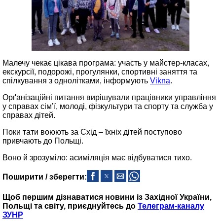
Малечу чекає цікава програма: участь у майстер-класах,
екскурсії, подорожі, прогулянки, спортивні заняття та
спілкування з однолітками, інформують
Vikna
.
Орґанізаційні питання вирішували працівники управління
у справах сім’ї, молоді, фізкультури та спорту та служба у
справах дітей.
Поки тати воюють за Схід – їхніх дітей поступово
привчають до Польщі.
Воно й зрозуміло: асиміляція має відбуватися тихо.
Поширити / зберегти:
Щоб першим дізнаватися новини із Західної України,
Польщі та світу, приєднуйтесь до
Телеграм-каналу
ЗУНР