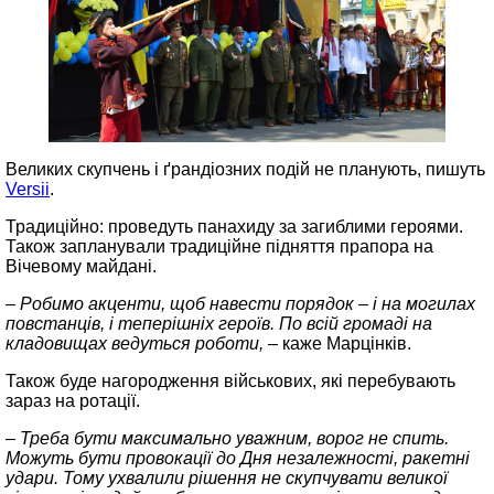
Великих скупчень і ґрандіозних подій не планують, пишуть
Versii
.
Традиційно: проведуть панахиду за загиблими героями.
Також запланували традиційне підняття прапора на
Вічевому майдані.
– Робимо акценти, щоб навести порядок – і на могилах
повстанців, і теперішніх героїв. По всій громаді на
кладовищах ведуться роботи, –
каже Марцінків.
Також буде нагородження військових, які перебувають
зараз на ротації.
– Треба бути максимально уважним, ворог не спить.
Можуть бути провокації до Дня незалежності, ракетні
удари. Тому ухвалили рішення не скупчувати великої