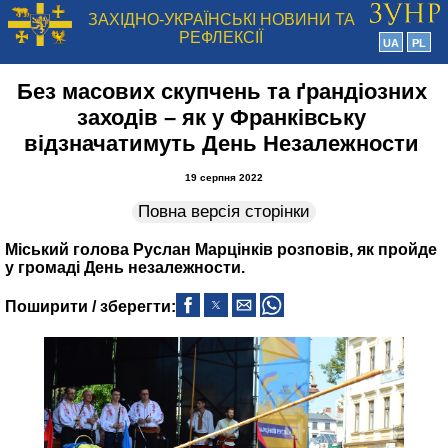
ЗАХІДНО-УКРАЇНСЬКІ НОВИНИ ТА
РЕФЛЕКСІЇ
UA
PL
Без масових скупчень та ґрандіозних
заходів – як у Франківську
відзначатимуть День Незалежности
19 серпня 2022
Повна версія сторінки
Міський голова Руслан Марцінків розповів, як пройде
у громаді День незалежности.
Поширити / зберегти: