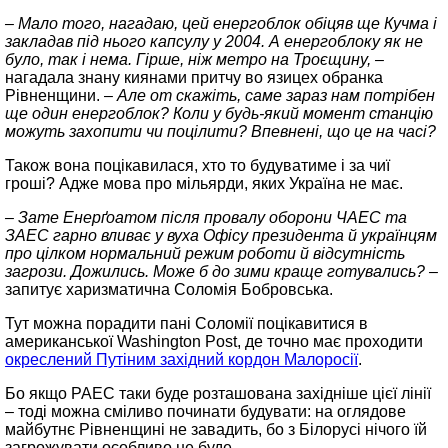
– Мало того, нагадаю, цей енергоблок обіцяв ще Кучма і
закладав під нього капсулу у 2004. А енергоблоку як не
було, так і нема. Гірше, ніж метро на Троєщину, –
нагадала знану киянами притчу во язицех обранка
Рівненщини. –
Але от скажіть, саме зараз нам потрібен
ще один енергоблок? Коли у будь-який момент станцію
можуть захопити чи поцілити? Впевнені, що це на часі?
Також вона поцікавилася, хто то будуватиме і за чиї
гроші? Адже мова про мільярди, яких Україна не має.
– Зате Енерґоатом після провалу оборони ЧАЕС та
ЗАЕС гарно вливає у вуха Офісу президента й українцям
про цілком нормальний режим роботи й відсутність
загрози. Дожились. Може б до зими краще готувались? –
запитує харизматична Соломія Бобровська.
Тут можна порадити пані Соломії поцікавитися в
американської Washington Post, де точно має проходити
окреслений Путіним західний кордон Малоросії
.
Бо якщо РАЕС таки буде розташована західніше цієї лінії
– тоді можна сміливо починати будувати: на оглядове
майбутнє Рівненщині не завадить, бо з Білорусі нічого їй
загрожувати особливо не буде.