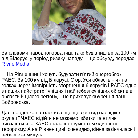
За словами народної обраниці, таке будівництво за 100 км
від Білорусі у період ризику нападу — це абсурд, передає
Rivne Media
:
– На Рівненщині хочуть будувати п'ятий енергоблок
РАЕС. За 100 км від Білорусі. Сюр. Уся область – як на
голках через імовірність вторгнення білорусів і РАЕС одна
з наших найстратеґічніших і найнебезпечніших об’єктів в
области й цілого реґіону, – не приховує обурення пані
Бобровська.
Далі нардепка наголосила, що ще досі від наслідків
окупації ЧАЕС відійти не можемо, збитки та вплив
вивчаються, а ЗАЕС стала інструментом ядерного
тероризму. А на Рівненщині, очевидно, війна закінчилась і
небезпека минула.