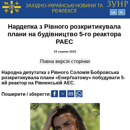
ЗАХІДНО-УКРАЇНСЬКІ НОВИНИ ТА
РЕФЛЕКСІЇ
UA
PL
Нардепка з Рівного розкритикувала
плани на будівництво 5-го реактора
РАЕС
19 серпня 2022
Повна версія сторінки
Народна депутатка з Рівного Соломія Бобровська
розкритикувала плани «Енерґоатому» побудувати 5-
ий реактор на Рівненській АЕС.
Поширити / зберегти: