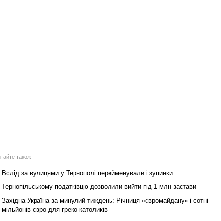
итайте також
Вслід за вулицями у Тернополі перейменували і зупинки
Тернопільському податківцю дозволили вийти під 1 млн застави
Західна Україна за минулий тиждень: Річниця «євромайдану» і сотні
мільйонів євро для греко-католиків