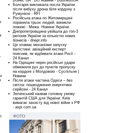
Бізнес UA : Всі новини - BusinessUA
Болгарія викликала посла України
після вибуху дрона біля кордону з
Румунією - RFI
Російська атака по Житомирщині
е
поранила трьох людей, виникли
пожежі - Межа. Новини України.
Дніпропетровщина увійшла до топ-3
а
регіонів України за кількістю нових
бізнесів - dnepr.info
Це зламає механізми запуску
балістики: авіаційний експерт
пояснив, як відбивати атаки Росії -
,
24 Канал
На Одещині через російські удари
обмежили рух до пунктів пропуску
на кордоні з Молдовою - Суспільне |
и
Новини
о
Після атаки частина Одеси – без
світла: пошкодження енергетики
серйозні - 24 Канал
Зеленський назвав головну умову
гарантій США для України: Київ
вимагає захисту від нової війни з РФ
- aspi.com.ua
ФОТО
о