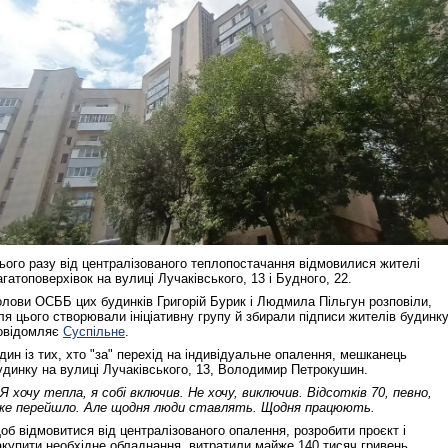
ього разу від централізованого теплопостачання відмовилися жителі
агатоповерхівок на вулиці Лучаківського, 13 і Будного, 22.
олови ОСББ цих будинків Григорій Бурик і Людмила Пільгун розповіли,
ля цього створювали ініціативну групу й збирали підписи жителів будинку
овідомляє
Суспільне
.
дин із тих, хто "за" перехід на індивідуальне опалення, мешканець
удинку на вулиці Лучаківського, 13, Володимир Петрокушин.
 Я хочу тепла, я собі включив. Не хочу, виключив. Відсотків 70, певно,
же перейшло. Але щодня люди ставлять. Щодня працюють.
об відмовитися від централізованого опалення, розробити проєкт і
акупити необхідне обладнання, витратили майже 140 тисяч гривень,