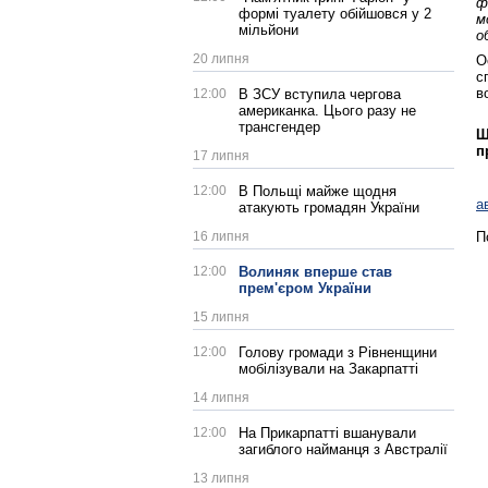
ф
формі туалету обійшовся у 2
м
мільйони
о
20 липня
О
с
в
12:00
В ЗСУ вступила чергова
американка. Цього разу не
трансгендер
Щ
п
17 липня
12:00
В Польщі майже щодня
а
атакують громадян України
16 липня
П
12:00
Волиняк вперше став
прем'єром України
15 липня
12:00
Голову громади з Рівненщини
мобілізували на Закарпатті
14 липня
12:00
На Прикарпатті вшанували
загиблого найманця з Австралії
13 липня