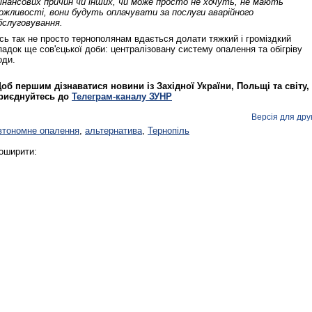
інансових причин чи інших, чи може просто не хочуть, не мають
ожливості, вони будуть оплачувати за послуги аварійного
бслуговування.
сь так не просто тернополянам вдається долати тяжкий і громіздкий
падок ще сов'єцької доби: централізовану систему опалення та обігріву
оди.
об першим дізнаватися новини із Західної України, Польщі та світу,
Реконструкція подій 1 листопад
риєднуйтесь до
Телеграм-каналу ЗУНР
1918 року у Львові
Версія для дру
втономне опалення
,
альтернатива
,
Тернопіль
оширити:
Спільний інформпростір Західно
України