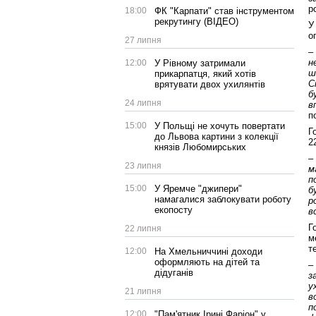
р
18:00
ФК "Карпати" став інструментом
рекрутингу (ВІДЕО)
У
о
27 липня
–
н
12:00
У Рівному затримали
ш
прикарпатця, який хотів
С
врятувати двох ухилянтів
б
24 липня
в
п
15:00
У Польщі не хочуть повертати
Г
до Львова картини з колекції
2
князів Любомирських
–
23 липня
м
п
15:00
У Яремче "джипери"
б
намагалися заблокувати роботу
р
екопосту
в
Г
22 липня
м
т
12:00
На Хмельниччині доходи
оформляють на дітей та
–
дідуганів
з
у
21 липня
в
п
12:00
"Пам'ятник Ірині Фаріон" у