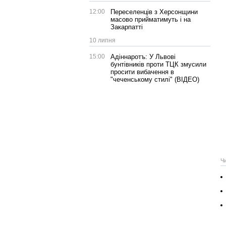
12:00
Переселенців з Херсонщини
масово прийматимуть і на
Закарпатті
10 липня
15:00
Адіннаротъ: У Львові
бунтівників проти ТЦК змусили
просити вибачення в
"чеченському стилі" (ВІДЕО)
Ч