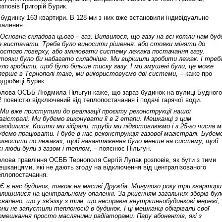
озповів Григорій Бурик.
 будинку 163 квартири. В 128-ми з них вже встановили індивідуальне
палення.
 Основна складова цього – газ. Виявилося, що газу на всі котли нам буд
е вистачати. Треба було виносити рішення: або стояки міняти до
остого поверху, або змінювати систему лежака постачання газу.
тояки було би набагато складніше. Ми вирішили зробити лежак. І треб
уло зробити, щоб було більше тиску газу. І ми змушені були, це може
перше в Тернополі таке, ми використовуємо дві системи, –
каже про
одробиці Бурик.
олова ОСББ Людмила Пільгун каже, що зараз будинок на вулиці Будного
2 повністю відключений від теплопостачання і подачі гарячої води.
 Ми вже приступили до реалізації проєкту реконструкції нашої
агістралі. Ми будемо виконувати її в 2 етапи. Мешканці з цим
огодилися. Кошти ми зібрали, труби ми підготовлюємо і з 25-го числа м
удемо працювати. І буде в нас реконструкція газової магістралі. Будем
озносити по лежаках, щоб навантаження було менше на систему, щоб
сі люди були з газом і теплом, –
пояснює Пільгун.
олова правління ОСББ Тернополя Сергій Лупак розповів, як бути з тими
ешканцями, які не дають згоду на відключення від централізованого
еплопостачання.
 Є в нас будинок, також на масиві Дружба. Минулого року три квартири
алишилися на центральному опаленні. За рішенням загальних зборів бул
хвалено, що у зв'язку з тим, що несправні внутрішньобудинкові мережі,
они не запустили теплоносій в будинок. І ці мешканці обігрівали свої
омешкання просто масляними радіаторами. Пару абонентів, які з