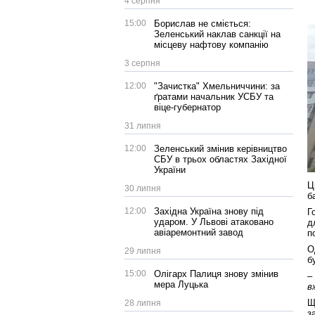
4 серпня
15:00
Борислав не сміється:
Зеленський наклав санкції на
місцеву нафтову компанію
3 серпня
12:00
"Зачистка" Хмельниччини: за
ґратами начальник УСБУ та
віце-губернатор
31 липня
12:00
Зеленський змінив керівництво
СБУ в трьох областях Західної
України
Ц
30 липня
б
12:00
Західна Україна знову під
Г
ударом. У Львові атаковано
д
авіаремонтний завод
п
О
29 липня
б
15:00
Олігарх Палиця знову змінив
–
мера Луцька
в
Щ
28 липня
з