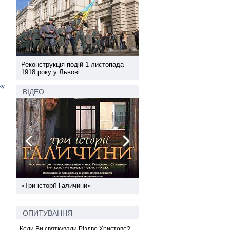
а
Реконструкція подій 1 листопада
Реконструкція подій 1 лис
1918 року у Львові
1918 року у Львові
ку
ВІДЕО
ї
«Три історії Галичини»
Спільний інформпростір За
України
ОПИТУВАННЯ
Коли Ви святкували Різдво Христове?