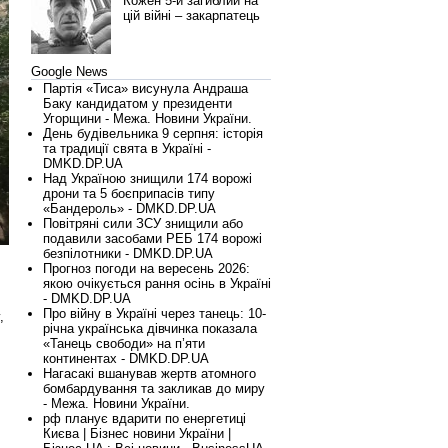
Кожен 5-й загиблий на
цій війні – закарпатець
Google News
Партія «Тиса» висунула Андраша
Баку кандидатом у президенти
Угорщини - Межа. Новини України.
День будівельника 9 серпня: історія
та традиції свята в Україні -
DMKD.DP.UA
Над Україною знищили 174 ворожі
дрони та 5 боєприпасів типу
«Бандероль» - DMKD.DP.UA
Повітряні сили ЗСУ знищили або
подавили засобами РЕБ 174 ворожі
безпілотники - DMKD.DP.UA
Прогноз погоди на вересень 2026:
якою очікується рання осінь в Україні
- DMKD.DP.UA
Про війну в Україні через танець: 10-
,
річна українська дівчинка показала
«Танець свободи» на п’яти
континентах - DMKD.DP.UA
Нагасакі вшанував жертв атомного
бомбардування та закликав до миру
- Межа. Новини України.
рф планує вдарити по енергетиці
Києва | Бізнес новини України |