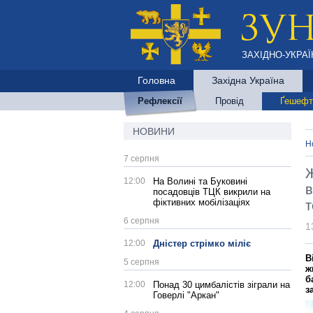
ЗАХІДНО-УКРАЇ
Головна
Західна Україна
Рефлексії
Провід
Ґешефт
НОВИНИ
Н
7 серпня
Ж
12:00
На Волині та Буковині
в
посадовців ТЦК викрили на
фіктивних мобілізаціях
т
6 серпня
1
12:00
Дністер стрімко міліє
В
5 серпня
ж
б
12:00
Понад 30 цимбалістів зіграли на
з
Говерлі "Аркан"