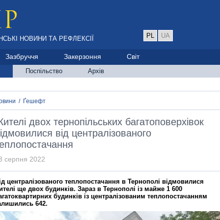
PL
UA
НСЬКІ НОВИНИ ТА РЕФЛЕКСІЇ
Зазбруччя
Закерзоння
Світ
Поспільство
Архів
овини
/
Ґешефт
ителі двох тернопільських багатоповерхівок
ідмовилися від централізованого
еплопостачання
3 серпня 2022
ід централізованого теплопостачання в Тернополі відмовилися
ителі ще двох будинків. Зараз в Тернополі із майже 1 600
агатоквартирних будинків із централізованим теплопостачанням
алишились 642.