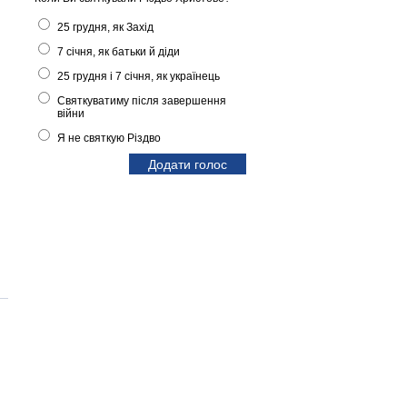
25 грудня, як Захід
7 січня, як батьки й діди
25 грудня і 7 січня, як українець
Святкуватиму після завершення
війни
Я не святкую Різдво