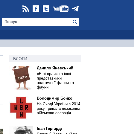
БЛОГИ
Данило Яневський
«Білі орли» та інші
представники
політичної флори та
фауни
Володимир Бойко
На Сході України з 2014
року тривала незаконна
військова операція
Іван Гергардт