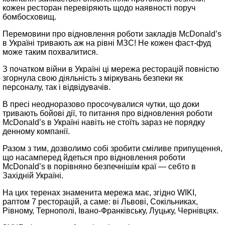
кожен ресторан перевіряють щодо наявності поруч
бомбосховищ.
Перемовини про відновлення роботи закладів McDonald’s
в Україні тривають аж на рівні МЗС! Не кожен фаст‑фуд
може таким похвалитися.
З початком війни в Україні ці мережа ресторацій повністю
згорнула свою діяльність з міркувань безпеки як
персоналу, так і відвідувачів.
В пресі неодноразово просочувалися чутки, що доки
тривають бойові дії, то питання про відновлення роботи
McDonald’s в Україні навіть не стоїть зараз не порядку
денному компанії.
Разом з тим, дозволимо собі зробити сміливе припущення,
що насамперед йдеться про відновлення роботи
McDonald’s в порівняно безпечнішім краї — себто в
Західній Україні.
На цих теренах знаменита мережа має, згідно WIKI,
раптом 7 ресторацій, а саме: ві Львові, Сокільниках,
Рівному, Тернополі, Івано‑Франківську, Луцьку, Чернівцях.