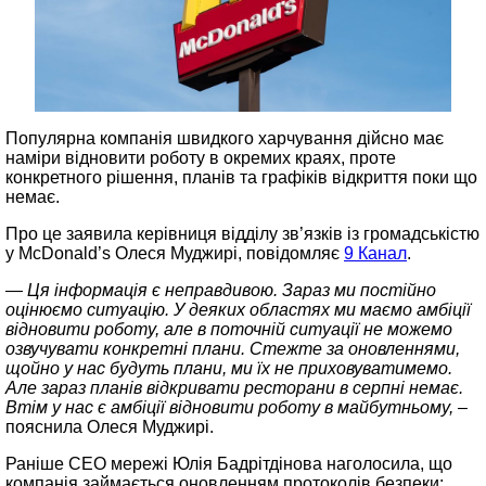
Популярна компанія швидкого харчування дійсно має
наміри відновити роботу в окремих краях, проте
конкретного рішення, планів та графіків відкриття поки що
немає.
Про це заявила керівниця відділу зв’язків із громадськістю
у McDonald’s Олеся Муджирі, повідомляє
9 Канал
.
— Ця інформація є неправдивою. Зараз ми постійно
оцінюємо ситуацію. У деяких областях ми маємо амбіції
відновити роботу, але в поточній ситуації не можемо
озвучувати конкретні плани. Стежте за оновленнями,
щойно у нас будуть плани, ми їх не приховуватимемо.
Але зараз планів відкривати ресторани в серпні немає.
Втім у нас є амбіції відновити роботу в майбутньому, –
пояснила Олеся Муджирі.
Раніше СЕО мережі Юлія Бадрітдінова наголосила, що
компанія займається оновленням протоколів безпеки: