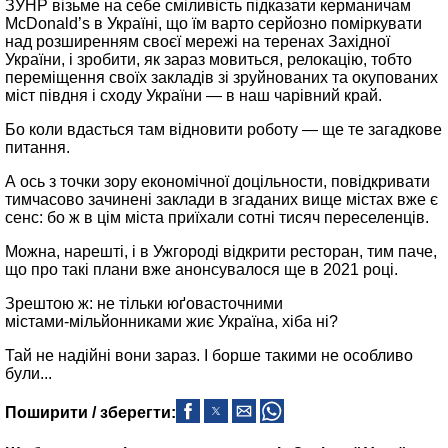
ЗУНР візьме на себе сміливість підказати керманичам
McDonald’s в Україні, що їм варто серйозно поміркувати
над розширенням своєї мережі на теренах Західної
України, і зробити, як зараз мовиться, релокацію, тобто
переміщення своїх закладів зі зруйнованих та окупованих
міст півдня і сходу України — в наш чарівний край.
Бо коли вдасться там відновити роботу — ще те загадкове
питання.
А ось з точки зору економічної доцільности, повідкривати
тимчасово зачинені заклади в згаданих вище містах вже є
сенс: бо ж в цім міста приїхали сотні тисяч переселенців.
Можна, нарешті, і в Ужгороді відкрити ресторан, тим паче,
що про такі плани вже анонсувалося ще в 2021 році.
Зрештою ж: не тільки юґовасточними
містами‑мільйонниками жиє Україна, хіба ні?
Тай не надійні вони зараз. І борше такими не особливо
були...
Поширити / зберегти: