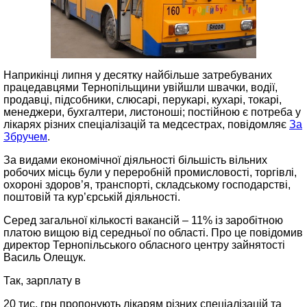
Наприкінці липня у десятку найбільше затребуваних
працедавцями Тернопільщини увійшли швачки, водії,
продавці, підсобники, слюсарі, перукарі, кухарі, токарі,
менеджери, бухгалтери, листоноші; постійною є потреба у
лікарях різних спеціалізацій та медсестрах, повідомляє
За
Збручем
.
За видами економічної діяльності більшість вільних
робочих місць були у переробній промисловості, торгівлі,
охороні здоров’я, транспорті, складському господарстві,
поштовій та кур’єрській діяльності.
Серед загальної кількості вакансій – 11% із заробітною
платою вищою від середньої по області. Про це повідомив
директор Тернопільського обласного центру зайнятості
Василь Олещук.
Так, зарплату в
20 тис. грн пропонують лікарям різних спеціалізацій та