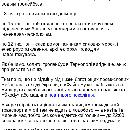
водіям тролейбуса;
18 тис. грн – начальникам дільниці;
по 15 тис. грн роботодавці готові платити керуючим
відділеннями банків, менеджерам з постачання та
інженерам-технологам,
по 12 тис. грн – електромонтажникам силових мереж і
електроустаткування, архітекторам та водіям
навантажувача.
Як бачимо, водити тролейбус в Тернополі вигідніше, аніж
працювати в банку.
Тим паче, що на відміну від низки багатющих промислових
меґаполісів сходу України, в «Файному місті» бігають на
маршрутах здебільшого капітально відремонтовані чеські
«Škody» або машини
новітнього покоління
.
А через вірність національним традиціям громадський
транспорт в місті там не їздить цілодобово — а навіть і в
мирний час, тобто без комендантської години — до 22:00
вечора вже вертається в парк. Тож є над чим подумати.