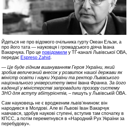
Йдеться не про відомого очільника гурту Океан Ельзи, а
про його тата — науковця і громадського діяча Івана
Вакарчука. Про це
повідомили
у ТҐ-каналі Львівської ОВА,
передає
Espreso Zahid
.
— Це буде гідним вшануванням Героя України, який
зробив величезний внесок у розвиток нашої держави як
міністр освіти і науки України та ректор Львівського
національного університету імені Івана Франка. За його
каденції у міністерстві запровадили прозору систему
ЗНО для вступу абітурієнтів,
– пишуть у Львівській ОВА.
Сам науковець не є вродженим львів'янином: він
народився в Молдові. Але ві Львові Іван Вакарчук
навчався, здобув наукові ступені, вступив там спочатку в
КПСС, а потім переметнувся в «Народний Рух України за
перебудову».