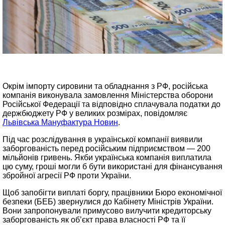
Окрім імпорту сировини та обладнання з РФ, російська
компанія виконувала замовлення Міністерства оборони
Російської Федерації та відповідно сплачувала податки до
держбюджету РФ у великих розмірах, повідомляє
Львівська Мануфактура Новин
.
Під час розслідування в української компанії виявили
заборгованість перед російським підприємством — 200
мільйонів гривень. Якби українська компанія виплатила
цю суму, гроші могли б бути використані для фінансування
збройної агресії РФ проти України.
Щоб запобігти виплаті боргу, працівники Бюро економічної
безпеки (БЕБ) звернулися до Кабінету Міністрів України.
Вони запропонували примусово вилучити кредиторську
заборгованість як об’єкт права власності РФ та її