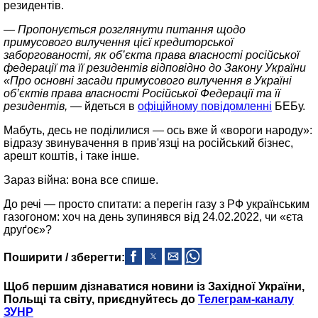
резидентів.
— Пропонується розглянути питання щодо
примусового вилучення цієї кредиторської
заборгованості, як об’єкта права власності російської
федерації та її резидентів відповідно до Закону України
«Про основні засади примусового вилучення в Україні
об’єктів права власності Російської Федерації та її
резидентів,
— йдеться в
офіційному повідомленні
БЕБу.
Мабуть, десь не поділилися — ось вже й «вороги народу»:
відразу звинувачення в прив'язці на російський бізнес,
арешт коштів, і таке інше.
Зараз війна: вона все спише.
До речі — просто спитати: а перегін газу з РФ українським
газогоном: хоч на день зупинявся від 24.02.2022, чи «єта
друґоє»?
Поширити / зберегти:
Щоб першим дізнаватися новини із Західної України,
Польщі та світу, приєднуйтесь до
Телеграм-каналу
ЗУНР