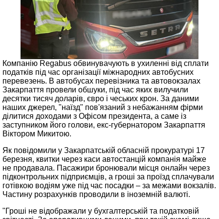
Компанію Regabus обвинувачують в ухиленні від сплати
податків під час організації міжнародних автобусних
перевезень. В автобусах перевізника та автовокзалах
Закарпаття провели обшуки, під час яких вилучили
десятки тисяч доларів, євро і чеських крон. За даними
наших джерел, "наїзд" пов'язаний з небажанням фірми
ділитися доходами з Офісом президента, а саме із
заступником його голови, екс-губернатором Закарпаття
Віктором Микитою.
Як повідомили у Закарпатській обласній прокуратурі 17
березня, квитки через каси автостанцій компанія майже
не продавала. Пасажири бронювали місця онлайн через
підконтрольних підприємців, а гроші за проїзд сплачували
готівкою водіям уже під час посадки – за межами вокзалів.
Частину розрахунків проводили в іноземній валюті.
"Гроші не відображали у бухгалтерській та податковій