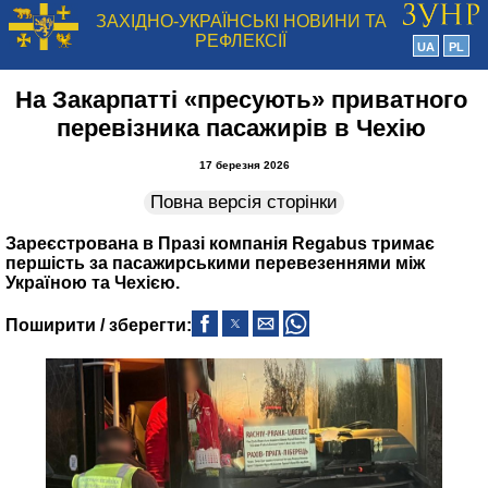
ЗАХІДНО-УКРАЇНСЬКІ НОВИНИ ТА
РЕФЛЕКСІЇ
UA
PL
На Закарпатті «пресують» приватного
перевізника пасажирів в Чехію
17 березня 2026
Повна версія сторінки
Зареєстрована в Празі компанія Regabus тримає​​​​​​​
першість за пасажирськими перевезеннями між
Україною та Чехією.
Поширити / зберегти: