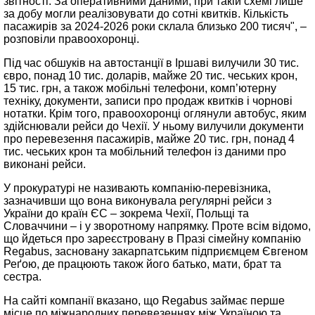
звітності. За оперативними даними, при такій схемі лише
за добу могли реалізовувати до сотні квитків. Кількість
пасажирів за 2024-2026 роки склала близько 200 тисяч", –
розповіли правоохоронці.
Під час обшуків на автостанції в Іршаві вилучили 30 тис.
євро, понад 10 тис. доларів, майже 20 тис. чеських крон,
15 тис. грн, а також мобільні телефони, комп’ютерну
техніку, документи, записи про продаж квитків і чорнові
нотатки. Крім того, правоохоронці оглянули автобус, яким
здійснювали рейси до Чехії. У ньому вилучили документи
про перевезення пасажирів, майже 20 тис. грн, понад 4
тис. чеських крон та мобільний телефон із даними про
виконані рейси.
У прокуратурі не називають компанію-перевізника,
зазначивши що вона виконувала регулярні рейси з
України до країн ЄС – зокрема Чехії, Польщі та
Словаччини – і у зворотному напрямку. Проте всім відомо,
що йдеться про зареєстровану в Празі сімейну компанію
Regabus, засновану закарпатським підприємцем Євгеном
Реґою, де працюють також його батько, мати, брат та
сестра.
На сайті компанії вказано, що Regabus займає перше
місце по міжнародних перевезеннях між Україною та