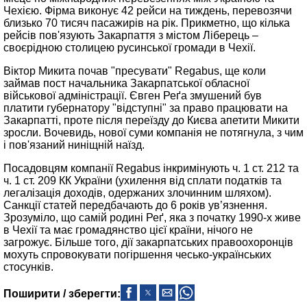
Чехією. Фірма виконує 42 рейси на тиждень, перевозячи
близько 70 тисяч пасажирів на рік. Прикметно, що кілька
рейсів пов'язують Закарпаття з містом Ліберець –
своєрідною столицею русинської громади в Чехії.
Віктор Микита почав "пресувати" Regabus, ще коли
займав пост начальника Закарпатської обласної
військової адміністрації. Євген Реґа змушений був
платити губернатору "відступні" за право працювати на
Закарпатті, проте після переїзду до Києва апетити Микити
зросли. Вочевидь, нової суми компанія не потягнула, з чим
і пов'язаний ниніщній наїзд.
Посадовцям компанії Regabus інкримінують ч. 1 ст. 212 та
ч. 1 ст. 209 КК України (ухилення від сплати податків та
легалізація доходів, одержаних злочинним шляхом).
Санкції статей передбачають до 6 років ув’язнення.
Зрозуміло, що самій родині Реґ, яка з початку 1990-х живе
в Чехії та має громадянство цієї країни, нічого не
загрожує. Більше того, дії закарпатських правоохоронців
мохуть спровокувати погіршення чесько-українських
стосунків.
Поширити / зберегти: