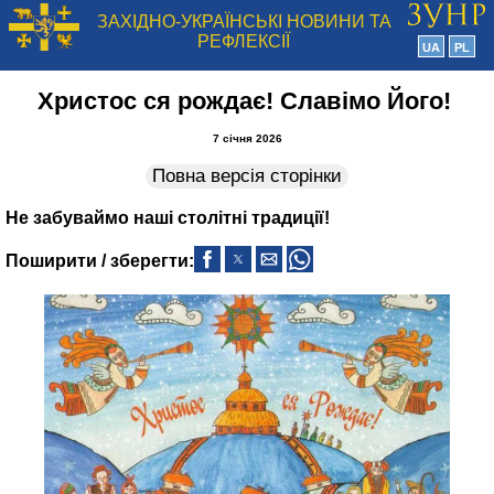
ЗАХІДНО-УКРАЇНСЬКІ НОВИНИ ТА
РЕФЛЕКСІЇ
UA
PL
Христос ся рождає! Славімо Його!
7 січня 2026
Повна версія сторінки
Не забуваймо наші столітні традиції!
Поширити / зберегти: