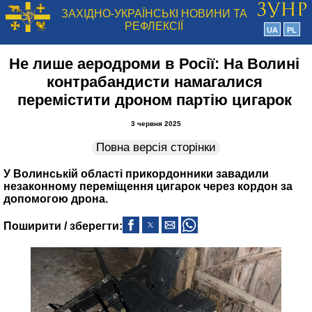
ЗАХІДНО-УКРАЇНСЬКІ НОВИНИ ТА
РЕФЛЕКСІЇ
UA
PL
Не лише аеродроми в Росії: На Волині
контрабандисти намагалися
перемістити дроном партію цигарок
3 червня 2025
Повна версія сторінки
У Волинській області прикордонники завадили
незаконному переміщення цигарок через кордон за
допомогою дрона.
Поширити / зберегти: