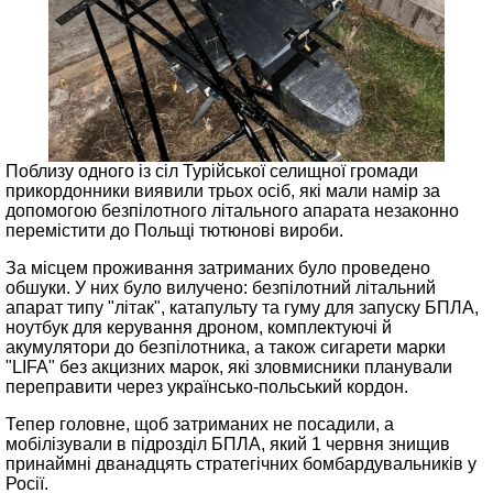
Поблизу одного із сіл Турійської селищної громади
прикордонники виявили трьох осіб, які мали намір за
допомогою безпілотного літального апарата незаконно
перемістити до Польщі тютюнові вироби.
За місцем проживання затриманих було проведено
обшуки. У них було вилучено: безпілотний літальний
апарат типу "літак", катапульту та гуму для запуску БПЛА,
ноутбук для керування дроном, комплектуючі й
акумулятори до безпілотника, а також сигарети марки
"LIFA" без акцизних марок, які зловмисники планували
переправити через українсько-польський кордон.
Тепер головне, щоб затриманих не посадили, а
мобілізували в підрозділ БПЛА, який 1 червня знищив
принаймні дванадцять стратегічних бомбардувальників у
Росії.