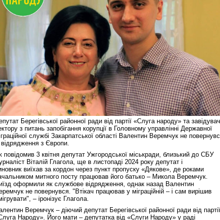
епутат Берегівської районної ради від партії «Слуга народу» та завідува
ектору з питань запобігання корупції в Головному управлінні Державної
іграційної службі Закарпатської області Валентин Веремчук не повернув
з відрядження з Європи.
к повідомив 3 квітня депутат Ужгородської міськради, близький до СБУ
урналіст Віталій Глагола, ще в листопаді 2024 року депутат і
иновник виїхав за кордон через пункт пропуску «Дякове», де роками
ачальником митного посту працював його батько – Микола Веремчук.
иїзд оформили як службове відрядження, однак назад Валентин
еремчук не повернувся. "Втікач працював у міграційній – і сам вирішив
мігрувати", – іронізує Глагола.
алентин Веремчук – діючий депутат Берегівської районної ради від парті
Слуга Народу». Його мати – депутатка від «Слуги Народу» у раді