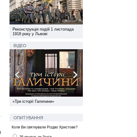
а
Реконструкція подій 1 листопада
Реконструкція подій 1 лис
1918 року у Львові
1918 року у Львові
ВІДЕО
ї
«Три історії Галичини»
Спільний інформпростір За
України
ОПИТУВАННЯ
Коли Ви святкували Різдво Христове?
д