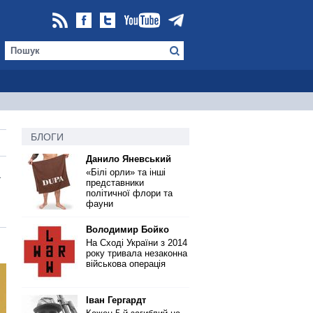
БЛОГИ
Данило Яневський
а
«Білі орли» та інші
представники
політичної флори та
фауни
Володимир Бойко
На Сході України з 2014
року тривала незаконна
військова операція
Іван Гергардт