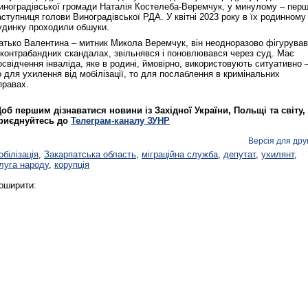
иноградівської громади Наталія Костелеба-Веремчук, у минулому – пер
аступниця голови Виноградівської РДА. У квітні 2023 року в їх родинному
удинку проходили обшуки.
атько Валентина – митник Микола Веремчук, він неодноразово фігурував
 контрабандних скандалах, звільнявся і поновлювався через суд. Має
освідчення інваліда, яке в родині, ймовірно, використовують ситуативно 
о для ухилення від мобілізації, то для послаблення в кримінальних
правах.
об першим дізнаватися новини із Західної України, Польщі та світу,
риєднуйтесь до
Телеграм-каналу ЗУНР
Версія для дру
обілізація
,
Закарпатська область
,
міграційна служба
,
депутат
,
ухилянт
,
луга народу
,
корупція
оширити: