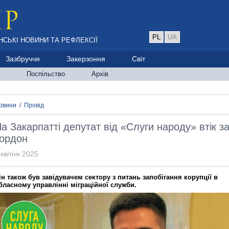
PL
UA
НСЬКІ НОВИНИ ТА РЕФЛЕКСІЇ
Зазбруччя
Закерзоння
Світ
Поспільство
Архів
овини
/
Провід
а Закарпатті депутат від «Слуги народу» втік з
ордон
 квітня 2025
ін також був завідувачем сектору з питань запобігання корупції в
бласному управлінні міграційної служби.