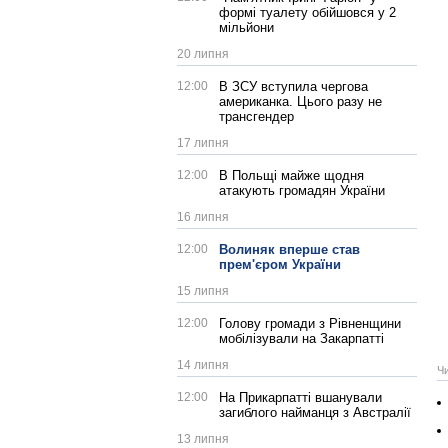
формі туалету обійшовся у 2
мільйони
20 липня
12:00
В ЗСУ вступила чергова
американка. Цього разу не
трансгендер
17 липня
12:00
В Польщі майже щодня
атакують громадян України
16 липня
12:00
Волиняк вперше став
прем'єром України
15 липня
12:00
Голову громади з Рівненщини
мобілізували на Закарпатті
14 липня
Ч
12:00
На Прикарпатті вшанували
загиблого найманця з Австралії
13 липня