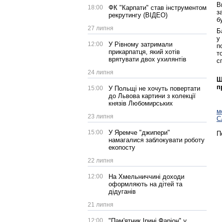
В
18:00
ФК "Карпати" став інструментом
з
рекрутингу (ВІДЕО)
б
27 липня
Б
у
12:00
У Рівному затримали
п
прикарпатця, який хотів
т
врятувати двох ухилянтів
с
24 липня
Щ
п
15:00
У Польщі не хочуть повертати
до Львова картини з колекції
князів Любомирських
м
23 липня
С
15:00
У Яремче "джипери"
П
намагалися заблокувати роботу
екопосту
22 липня
12:00
На Хмельниччині доходи
оформляють на дітей та
дідуганів
21 липня
12:00
"Пам'ятник Ірині Фаріон" у