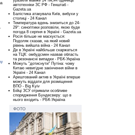
уразили майже 14 тисяч одиниць
ша
автотехніки ЗС РФ - Генштаб -
Gazeta.ua
Балістика атакувала Київ, вибухи у
столиці - 24 Канал
Температура вдень знизиться до 24-
29°: синоптики розповіли, якою буде
–
погода 8 серпня в Україні - Gazeta.ua
Росія більше не маскується:
Подоляк сказав, на який новий
рівень вийшла війна - 24 Канал
Де в Україні найбільше скаржаться
на ТЦК: омбудсмен назвав область
та резонансні випадки - РБК-Україна
ку
Можуть "дотиснути" Путіна: чому
Китаю невигідне закінчення війни в
Україні - 24 Канал
Арештований актив в Україні вперше
можуть віддати для розміщення
ВПО - Big Kyiv
Бійці ЗСУ отримали особливе
спорядження Бундесверу: що в
нього входить - РБК-Україна
ФОТО