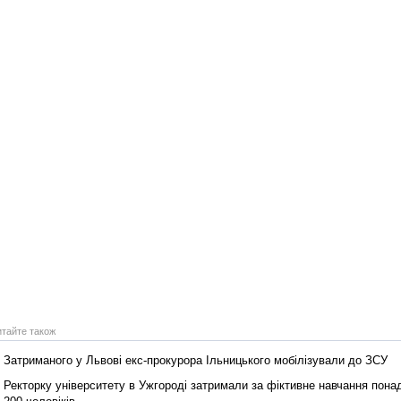
Реконструкція подій 1 листопад
1918 року у Львові
Спільний інформпростір Західно
України
итайте також
Затриманого у Львові екс-прокурора Ільницького мобілізували до ЗСУ
Ректорку університету в Ужгороді затримали за фіктивне навчання пона