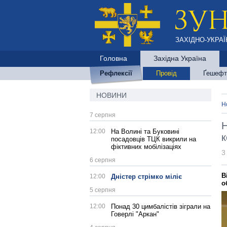
ЗАХІДНО-УКРАЇ
Головна
Західна Україна
Рефлексії
Провід
Ґешефт
НОВИНИ
Н
7 серпня
Н
12:00
На Волині та Буковині
к
посадовців ТЦК викрили на
фіктивних мобілізаціях
3
6 серпня
В
12:00
Дністер стрімко міліє
о
5 серпня
12:00
Понад 30 цимбалістів зіграли на
Говерлі "Аркан"