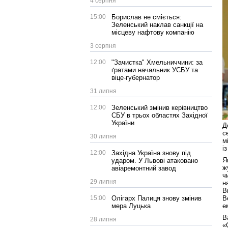
4 серпня
15:00
Борислав не сміється:
Зеленський наклав санкції на
місцеву нафтову компанію
3 серпня
12:00
"Зачистка" Хмельниччини: за
ґратами начальник УСБУ та
віце-губернатор
31 липня
12:00
Зеленський змінив керівництво
СБУ в трьох областях Західної
України
Д
с
30 липня
м
і
12:00
Західна Україна знову під
Я
ударом. У Львові атаковано
ж
авіаремонтний завод
ч
29 липня
н
В
В
15:00
Олігарх Палиця знову змінив
е
мера Луцька
В
28 липня
«