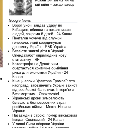
Кожен 5-й загиблий на
цій війні – закарпатець
Google News
Ворог уночі завдав удару по
Київщині, вбивши та покалічивши
людей, зокрема й дітей - 24 Канал
Пентагон усунув від служби
генерала, який координував
допомогу Україні - РБК-Україна
Безвісти зниклі діти в Україні:
Опендатабот оприлюднив нову
статистику - RFI
Катастрофа на Дунаї: чим
обертається критичне обміління
ч
річки для економіки України - 24
Канал
ся
Кінець епохи "фактора Трампа": хто
насправді забезпечить Україні захист
від російської балістики. Інтерв’ю з
Безсмертним - Obozrevatel
Українські дрони зумовлюють
більшість безповоротних втрат
російських військ - Межа. Новини
України.
Назавжди в строю: помер військовий
Богдан Сосінський - 24 Канал
ї
У липні Сили оборони України