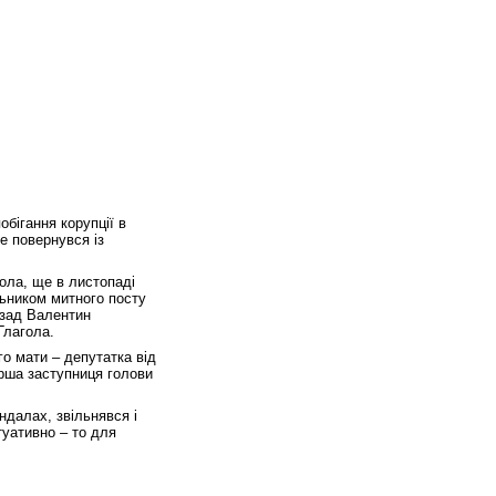
обігання корупції в
е повернувся із
гола, ще в листопаді
льником митного посту
азад Валентин
 Глагола.
го мати – депутатка від
рша заступниця голови
далах, звільнявся і
туативно – то для