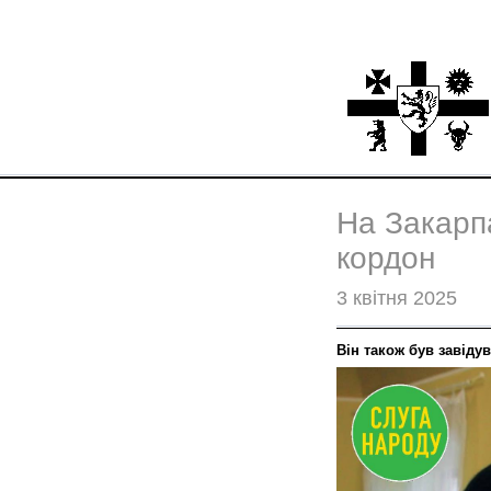
На Закарпа
кордон
3 квітня 2025
Він також був завіду