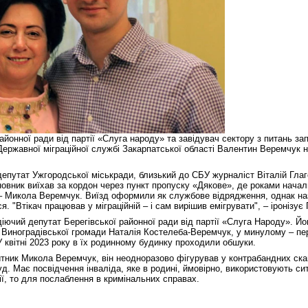
айонної ради від партії «Слуга народу» та завідувач сектору з питань зап
Державної міграційної службі Закарпатської області Валентин Веремчук н
депутат Ужгородської міськради, близький до СБУ журналіст Віталій Гла
иновник виїхав за кордон через пункт пропуску «Дякове», де роками нача
– Микола Веремчук. Виїзд оформили як службове відрядження, однак н
. "Втікач працював у міграційній – і сам вирішив емігрувати", – іронізує
ючий депутат Берегівської районної ради від партії «Слуга Народу». Йо
 Виноградівської громади Наталія Костелеба-Веремчук, у минулому – пе
У квітні 2023 року в їх родинному будинку проходили обшуки.
тник Микола Веремчук, він неодноразово фігурував у контрабандних скан
д. Має посвідчення інваліда, яке в родині, ймовірно, використовують си
ії, то для послаблення в кримінальних справах.