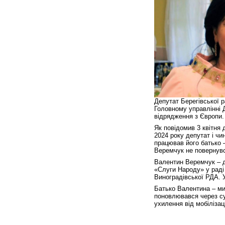
Депутат Берегівської р
Головному управлінні 
відрядження з Європи.
Як повідомив 3 квітня 
2024 року депутат і ч
працював його батько 
Веремчук не повернувся
Валентин Веремчук – ді
«Слуги Народу» у раді
Виноградівської РДА. 
Батько Валентина – ми
поновлювався через су
ухилення від мобілізац