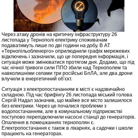
Через атаку дронів на критичну інфраструктуру 26
листопада у Тернополі електрику споживачам
подаватимуть лише по дві години на добу. В АТ
«Тернопільобленерго» оприлюднили графік мережевих
відключень і зазначили, що це попередня інформація, і
ситуація може змінюватися протягом дня. Додамо, що під
час нічної тривоги сили ППО збили над Тернополем та
навколишніми селами три російські БпЛА, але два дрони
влучили в енергетичний об’єкт.
Ситуація з електропостачанням в місті є надзвичайно
складною. Під час брифінгу 26 листопада міський голова
Сергій Надал зазначив, що майже все місто залишилося
без електрики. Через це почалися проблеми з
водопостачанням, але в комунальному підприємстві
поступово перепідключили насосні станції до генераторів.
Опалення в помешканнях тернополян є.
Електропостачання є також в лікарнях, а садочки і школи
працюють на генераторах.