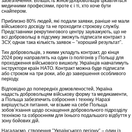
забезпечення. Більшість жінок-добровольців цікавляться
медичними професіями, проте є і ті, хто хоче бути
снайпером.
Приблизно 80% людей, які подали заявки, раніше не мали
військового досвіду та не проходити строкову службу.
Представники рекрутингового центру зауважують, що не
всі добровольці в підсумку зможуть підписати контракт з
ЗСУ, однак така кількість заявок – "хороший результат".
Тих добровольців, з якими укладуть контракт, до кінця
2024 року направлять на один із полігонів у Польщі для
проходження військового вишколу. Українців навчатимуть
інструктори країн НАТО. Контракт можна буде підписати
або строком на три роки, або до завершення особливого
періоду.
Відповідно до попередніх домовленостей, Україна
надасть добровольцям військову форму та медикаменти,
а Польща забезпечить озброєння і техніку. Наразі
вирішується питання, чи візьме на себе Польща
зобов’язання щодо оснащення добровольчого підрозділу
технікою та озброєнням для їхнього подальшого відбуття у
зону бойових дій.
Нагадаємо, створення "Українського легіону" – один із