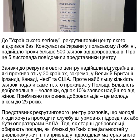
До "Українського легіону", рекрутинговий центр якого
відкрився базі Консульства України у польському Любліні,
надійшло трохи більше 500 заявок від добровольців. Про
це 5 листопада повідомили представники центру.
Заявки до рекрутингового центру надійшли від українців,
які проживають у 30 країнах, зокрема, у Великій Британії,
Ірландії, Канаді, Чехії та США. Проте найбільшу кількість
заявок подали саме ті, хто проживає у Польщі. Більшість
добровольців – чоловіки, однак 10% заявок надійшло від
жінок. Приблизно половина добровольців – це молодь
віком до 25 років.
Представник рекрутингового центру розповів, що молоді
люди хочуть проходити службу штурмових підрозділах або
бути операторами БпЛА. Тоді як старші добровольці
обирають посади, які близькі до їхніх спеціальностей у
цивільному житті, наприклад у підрозділах матеріального