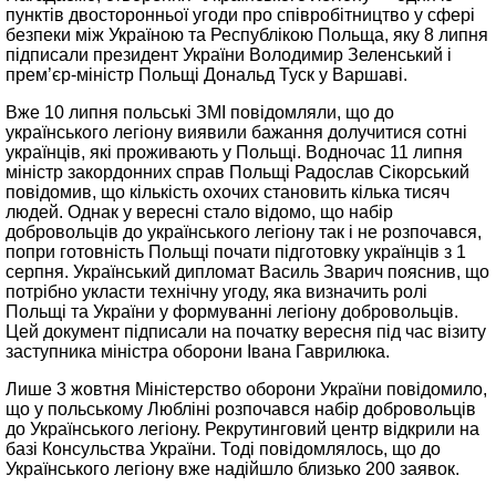
пунктів двосторонньої угоди про співробітництво у сфері
безпеки між Україною та Республікою Польща, яку 8 липня
підписали президент України Володимир Зеленський і
прем’єр-міністр Польщі Дональд Туск у Варшаві.
Вже 10 липня польські ЗМІ повідомляли, що до
українського легіону виявили бажання долучитися сотні
українців, які проживають у Польщі. Водночас 11 липня
міністр закордонних справ Польщі Радослав Сікорський
повідомив, що кількість охочих становить кілька тисяч
людей. Однак у вересні стало відомо, що набір
добровольців до українського легіону так і не розпочався,
попри готовність Польщі почати підготовку українців з 1
серпня. Український дипломат Василь Зварич пояснив, що
потрібно укласти технічну угоду, яка визначить ролі
Польщі та України у формуванні легіону добровольців.
Цей документ підписали на початку вересня під час візиту
заступника міністра оборони Івана Гаврилюка.
Лише 3 жовтня Міністерство оборони України повідомило,
що у польському Любліні розпочався набір добровольців
до Українського легіону. Рекрутинговий центр відкрили на
базі Консульства України. Тоді повідомлялось, що до
Українського легіону вже надійшло близько 200 заявок.