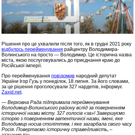
Рішення про це ухвалили після того, як в грудні 2021 року
відбулось перейменування
райцентру Володимира-
Волинського на просто — Володимир. Це історична назва
міста, якою послуговувались до приєднання краю до
Російської імперії.
Про перейменування
повідомив
народний депутат
України Ігор Гузь у понеділок, 18 липня. За його словами,
за це рішення проголосували 327 нардепів, інформує
Zaxid.net
.
—
Верховна Рада підтримала перейменування
Володимир-Волинського району вслід за поверненням
історичної назви місту. 327 голосів «за»! Завершуємо
історію з поверненням автентичної назви, імені, яке
Володимир носив століттям, і яке загарбала свого часу
Росія. Повертаємо історичну справедливість
, –
зазначив він.