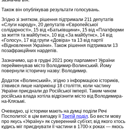
Також він опублікував результати голосувань.
Згідно зі знятком, рішення підтримали 211 депутатів
«Слуги народу», 20 депутатів «Європейської
солідарності», 15 від «Батьківщини», 15 від «Платформи
за життя та майбутнє», 10 від «За майбутнє», 14 від
«Голосу», 17 від групи «Довіра» та 13 від партії
«Відновлення України». Також рішення підтримали 13
позафракційних нардепів.
Зазначимо, що в грудні 2021 року парламент України
перейменував місто Володимир-Волинський. Йому
повернули історичну назву: Володимир.
Додаток «Волинський», згідно з інформацією істориків,
з'явився лише наприкінці 18 століття, коли частину
України приєднали до Російської імперії. Таким чином
російська влада хотіла відрізнити місто від Володимира-
на-Клязьмі.
Очевидно, ці історики мають на думці поділи Речі
Посполитої: в цім випадку її
Третій поділ
. Бо вести мову
про якусь «Україну» як суверенний суб'єкт, від якого хтось
кудись міг приєднувати її частини в 1700-х роках — якось