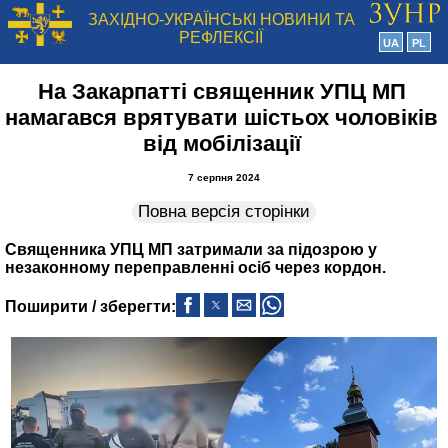
ЗАХІДНО-УКРАЇНСЬКІ НОВИНИ ТА
РЕФЛЕКСІЇ
UA
PL
На Закарпатті священник УПЦ МП
намагався врятувати шістьох чоловіків
від мобілізації
7 серпня 2024
Повна версія сторінки
Священника УПЦ МП затримали за підозрою у
незаконному переправленні осіб через кордон.
Поширити / зберегти: