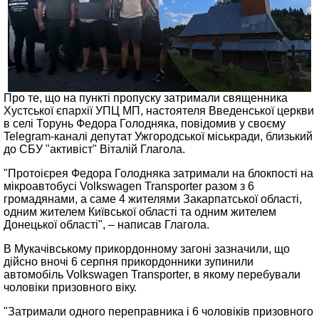
Про те, що на пункті пропуску затримали священника
Хустської єпархії УПЦ МП, настоятеля Введенської церкви
в селі Торунь Федора Голодняка, повідомив у своєму
Telegram-каналі депутат Ужгородської міськради, близький
до СБУ "активіст" Віталій Глагола.
"Протоієрея Федора Голодняка затримали на блокпості на
мікроавтобусі Volkswagen Transporter разом з 6
громадянами, а саме 4 жителями Закарпатської області,
одним жителем Київської області та одним жителем
Донецької області", – написав Глагола.
В Мукачівському прикордонному загоні зазначили, що
дійсно вночі 6 серпня прикордонники зупинили
автомобіль Volkswagen Transporter, в якому перебували
чоловіки призовного віку.
"Затримали одного переправника і 6 чоловіків призовного