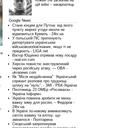
Кожен 5-й загиблий на
цій війні – закарпатець
Google News
Стане кінцем для Путіна: від якого
пункту мирної угоди ніколи не
відмовиться Кремль - 24tv.ua
У польській ПіС пропонують
депортувати українських
військовозобов'язаних, якщо ті не
працюють - LIGA.net
ти
Віктор Ющенко отримав нову посаду
- real-vin.com
Херсон повністю знеструмлений
через російську атаку, — ОВА -
ukranews.com
в
Як "Місія нездійсненна". Український
сержант розповів про труднощі
и
шляху на "нуль", - ЗМІ - РБК-Україна
Піхотинець 23 ОМБр «Росомаха» -
Україна Інформ».
Україна повинна зробити не менш
важку зиму для росіян, – Федоров -
24tv.ua
т
В Україні по-новому вимикатимуть
світло взимку та влітку: що
змінилося - Політарена
Сікорський запропонував