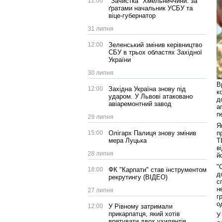
12:00
"Зачистка" Хмельниччини: за
ґратами начальник УСБУ та
віце-губернатор
31 липня
12:00
Зеленський змінив керівництво
СБУ в трьох областях Західної
України
30 липня
В
12:00
Західна Україна знову під
к
ударом. У Львові атаковано
д
авіаремонтний завод
а
п
29 липня
Я
п
15:00
Олігарх Палиця знову змінив
Т
мера Луцька
в
28 липня
й
"
18:00
ФК "Карпати" став інструментом
д
рекрутингу (ВІДЕО)
с
н
27 липня
г
о
12:00
У Рівному затримали
прикарпатця, який хотів
У
врятувати двох ухилянтів