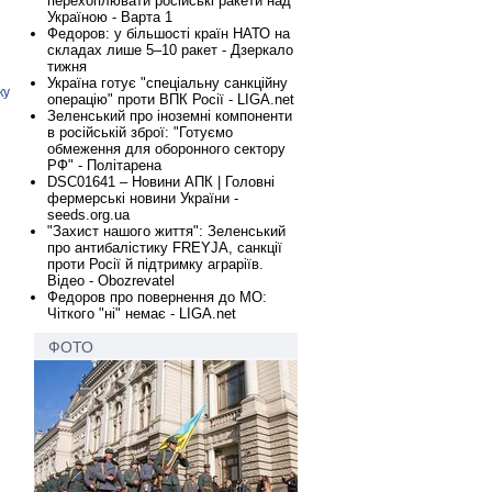
перехоплювати російські ракети над
Україною - Варта 1
Федоров: у більшості країн НАТО на
складах лише 5–10 ракет - Дзеркало
тижня
Україна готує "спеціальну санкційну
ку
операцію" проти ВПК Росії - LIGA.net
Зеленський про іноземні компоненти
в російській зброї: "Готуємо
обмеження для оборонного сектору
РФ" - Політарена
DSC01641 – Новини АПК | Головні
фермерські новини України -
seeds.org.ua
"Захист нашого життя": Зеленський
про антибалістику FREYJA, санкції
проти Росії й підтримку аграріїв.
Відео - Obozrevatel
Федоров про повернення до МО:
Чіткого "ні" немає - LIGA.net
ФОТО