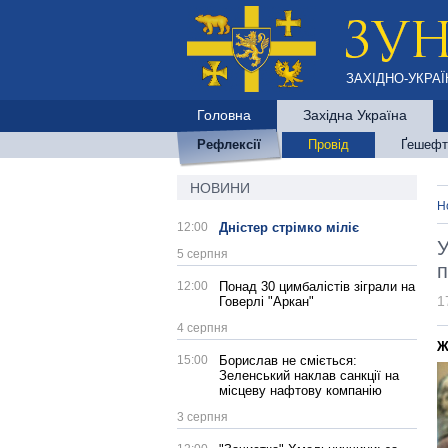
ЗАХІДНО-УКРАЇ
Головна
Західна Україна
Рефлексії
Провід
Ґешефт
НОВИНИ
Н
12:00
Дністер стрімко міліє
У
5 серпня
п
12:00
Понад 30 цимбалістів зіграли на
1
Говерлі "Аркан"
4 серпня
Ж
15:00
Борислав не сміється:
Зеленський наклав санкції на
місцеву нафтову компанію
3 серпня