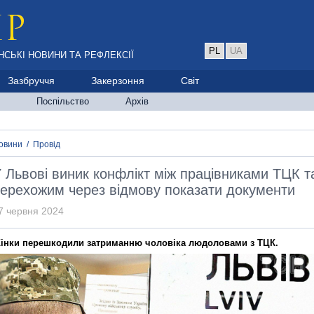
PL
UA
НСЬКІ НОВИНИ ТА РЕФЛЕКСІЇ
Зазбруччя
Закерзоння
Світ
Поспільство
Архів
овини
/
Провід
 Львові виник конфлікт між працівниками ТЦК т
ерехожим через відмову показати документи
7 червня 2024
інки перешкодили затриманню чоловіка людоловами з ТЦК.