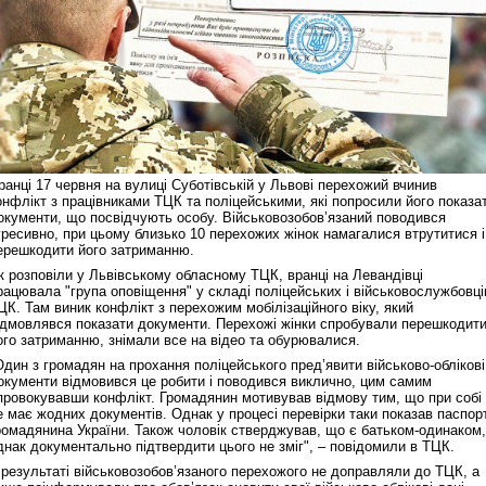
ранці 17 червня на вулиці Суботівській у Львові перехожий вчинив
онфлікт з працівниками ТЦК та поліцейськими, які попросили його показа
окументи, що посвідчують особу. Військовозобов’язаний поводився
гресивно, при цьому близько 10 перехожих жінок намагалися втрутитися і
ерешкодити його затриманню.
к розповіли у Львівському обласному ТЦК, вранці на Левандівці
рацювала "група оповіщення" у складі поліцейських і військовослужбовці
ЦК. Там виник конфлікт з перехожим мобілізаційного віку, який
ідмовлявся показати документи. Перехожі жінки спробували перешкодит
ого затриманню, знімали все на відео та обурювалися.
Один з громадян на прохання поліцейського пред’явити військово-облікові
окументи відмовився це робити і поводився виклично, цим самим
провокувавши конфлікт. Громадянин мотивував відмову тим, що при собі
е має жодних документів. Однак у процесі перевірки таки показав паспор
ромадянина України. Також чоловік стверджував, що є батьком-одинаком,
днак документально підтвердити цього не зміг", – повідомили в ТЦК.
 результаті військовозобов’язаного перехожого не доправляли до ТЦК, а