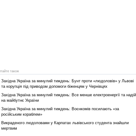
Реконструкція подій 1 листопад
1918 року у Львові
итайте також
Західна Україна за минулий тиждень: Бунт проти «людоловів» у Львові
та корупція під приводом допомоги біженцям у Чернівцях
Спільний інформпростір Західно
України
Західна Україна за минулий тиждень: Все менше електроенергії та надій
на майбутнє України
Західна Україна за минулий тиждень: Воєнкомів посилають «за
російським кораблем»
Викраденого людоловами у Карпатах львівського студента знайшли
мертвим