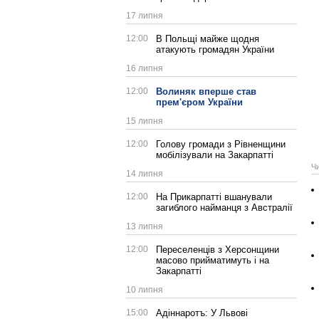
17 липня
12:00
В Польщі майже щодня
атакують громадян України
16 липня
12:00
Волиняк вперше став
прем'єром України
15 липня
12:00
Голову громади з Рівненщини
мобілізували на Закарпатті
Ч
14 липня
12:00
На Прикарпатті вшанували
загиблого найманця з Австралії
13 липня
12:00
Переселенців з Херсонщини
масово прийматимуть і на
Закарпатті
10 липня
15:00
Адіннаротъ: У Львові