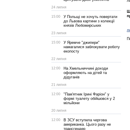
л
24 липня
Щ
п
15:00
У Польщі не хочуть повертати
до Львова картини з колекції
князів Любомирських
л
23 липня
П
15:00
У Яремче "джипери"
намагалися заблокувати роботу
екопосту
22 липня
12:00
На Хмельниччині доходи
оформляють на дітей та
дідуганів
21 липня
12:00
"Пам'ятник Ірині Фаріон" у
формі туалету обійшовся у 2
мільйони
20 липня
12:00
В ЗСУ вступила чергова
американка. Цього разу не
трансгендер