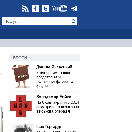
БЛОГИ
Данило Яневський
а
«Білі орли» та інші
представники
політичної флори та
фауни
Володимир Бойко
На Сході України з 2014
року тривала незаконна
військова операція
Іван Гергардт