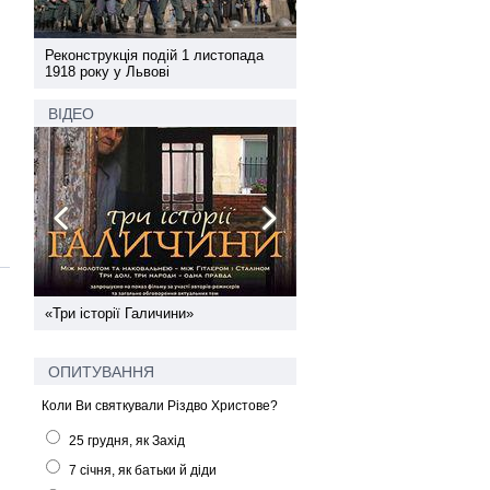
а
Реконструкція подій 1 листопада
Реконструкція подій 1 лис
1918 року у Львові
1918 року у Львові
ВІДЕО
ї
«Три історії Галичини»
Спільний інформпростір За
України
ОПИТУВАННЯ
Коли Ви святкували Різдво Христове?
25 грудня, як Захід
7 січня, як батьки й діди