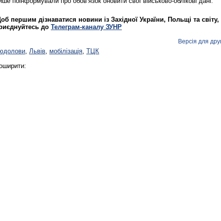
ише поінформували про обов’язок оновити свої військово-облікові дані.
об першим дізнаватися новини із Західної України, Польщі та світу,
риєднуйтесь до
Телеграм-каналу ЗУНР
Версія для дру
юдолови
,
Львів
,
мобілізація
,
ТЦК
оширити: