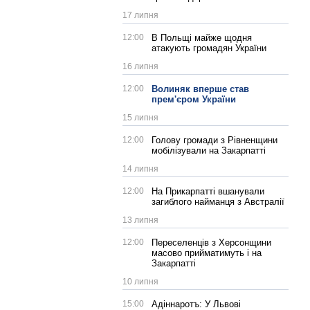
17 липня
12:00
В Польщі майже щодня
атакують громадян України
16 липня
12:00
Волиняк вперше став
прем'єром України
15 липня
12:00
Голову громади з Рівненщини
мобілізували на Закарпатті
14 липня
12:00
На Прикарпатті вшанували
загиблого найманця з Австралії
13 липня
12:00
Переселенців з Херсонщини
масово прийматимуть і на
Закарпатті
10 липня
15:00
Адіннаротъ: У Львові