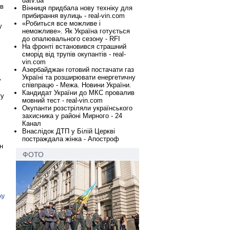
uatv.ua
 в
Вінниця придбала нову техніку для
прибирання вулиць - real-vin.com
«Робиться все можливе і
у
неможливе». Як Україна готується
до опалювального сезону - RFI
На фронті встановився страшний
сморід від трупів окупантів - real-
vin.com
Азербайджан готовий постачати газ
Україні та розширювати енергетичну
у
співпрацю - Межа. Новини України.
Кандидат України до МКС провалив
ту
мовний тест - real-vin.com
Окупанти розстріляли українського
захисника у районі Мирного - 24
Канал
Внаслідок ДТП у Білій Церкві
постраждала жінка - Апостроф
н
ФОТО
ку