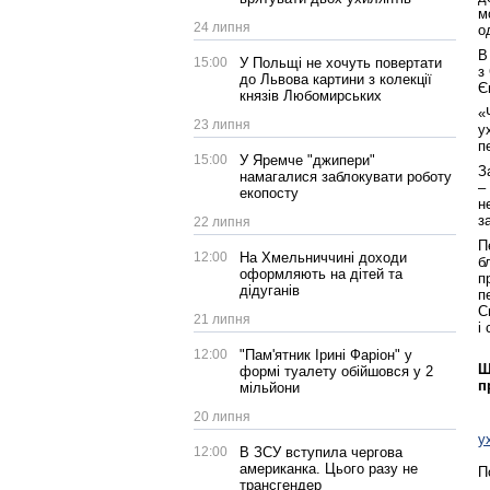
м
24 липня
о
В
15:00
У Польщі не хочуть повертати
з
до Львова картини з колекції
Є
князів Любомирських
«
23 липня
у
п
15:00
У Яремче "джипери"
З
намагалися заблокувати роботу
–
екопосту
н
з
22 липня
П
12:00
На Хмельниччині доходи
б
оформляють на дітей та
п
дідуганів
п
С
21 липня
і
12:00
"Пам'ятник Ірині Фаріон" у
Щ
формі туалету обійшовся у 2
п
мільйони
20 липня
у
12:00
В ЗСУ вступила чергова
американка. Цього разу не
П
трансгендер