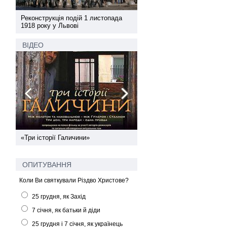
а
Реконструкція подій 1 листопада
Реконструкція подій 1 лис
1918 року у Львові
1918 року у Львові
ВІДЕО
ї
«Три історії Галичини»
Спільний інформпростір За
України
ОПИТУВАННЯ
Коли Ви святкували Різдво Христове?
25 грудня, як Захід
7 січня, як батьки й діди
25 грудня і 7 січня, як українець