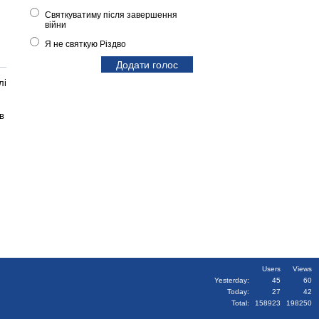
Святкуватиму після завершення
війни
Я не святкую Різдво
лі
в
Users
Views
Yesterday:
45
60
Today:
27
42
Total:
158923
198250