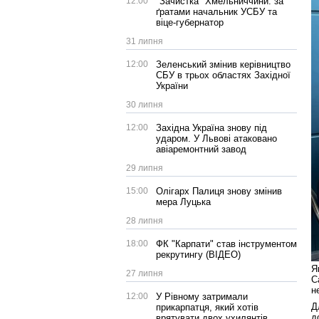
12:00
"Зачистка" Хмельниччини: за
ґратами начальник УСБУ та
віце-губернатор
31 липня
12:00
Зеленський змінив керівництво
СБУ в трьох областях Західної
України
30 липня
12:00
Західна Україна знову під
ударом. У Львові атаковано
авіаремонтний завод
29 липня
15:00
Олігарх Палиця знову змінив
мера Луцька
28 липня
18:00
ФК "Карпати" став інструментом
рекрутингу (ВІДЕО)
Я
27 липня
С
н
12:00
У Рівному затримали
Д
прикарпатця, який хотів
д
врятувати двох ухилянтів