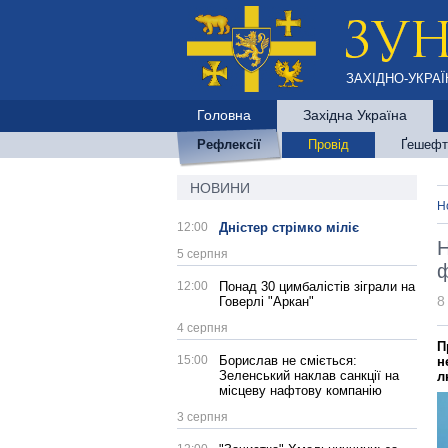
ЗАХІДНО-УКРАЇ
Головна
Західна Україна
Рефлексії
Провід
Ґешефт
НОВИНИ
Н
12:00
Дністер стрімко міліє
Н
5 серпня
ф
12:00
Понад 30 цимбалістів зіграли на
8
Говерлі "Аркан"
4 серпня
П
15:00
Борислав не сміється:
н
Зеленський наклав санкції на
л
місцеву нафтову компанію
3 серпня