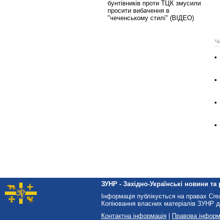
бунтівників проти ТЦК змусили
просити вибачення в
"чеченському стилі" (ВІДЕО)
Ч
ЗУНР - Західно-Українські новини та 
Інформація публікується на правах Cr
Копіювання власних матеріалів ЗУНР д
Контактна інформація
|
Правова інформ