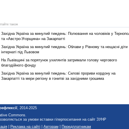
итайте також
Західна Україна за минулий тиждень: Полювання на чоловіків у Тернопо
та «Австро-Угорщина» на Закарпатті
Західна Україна за минулий тиждень: Облави у Рівному та нещасні діти 
інтернаті під Львовом
На Львівщині за порятунок ухилянтів затримали голову чергового
благодійного фонду
Західна Україна за минулий тиждень: Силові прориви кордону на
Закарпатті та мери регіону в гонитві за західними грошима
рефлексії
, 2014-2025
eative Commons.
озволяється за умови вставки гіперпосилання на сайт ЗУНР
ація
|
Реклама на сайті
|
Авторам
|
Передплатникам