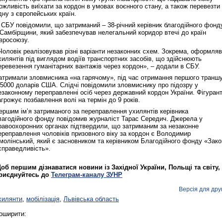
ожливість виїхати за кордон в умовах воєнного стану, а також перевезти
дну з європейських країн.
 СБУ повідомили, що затриманий – 38-річний керівник благодійного фонд
 Самбірщини, який забезпечував нелегальний коридор втечі до країн
вросоюзу.
Чоловік реалізовував різні варіанти незаконних схем. Зокрема, оформляв
хилянтів під виглядом водіїв транспортних засобів, що здійснюють
еревезення гуманітарних вантажів через кордон», – додали в СБУ.
атримали зловмисника «на гарячому», під час отримання першого транш
 5000 доларів США. Слідчі повідомили зловмиснику про підозру у
езаконному переправленні осіб через державний кордон України. Фігуран
агрожує позбавлення волі на термін до 9 років.
ершим ім’я затриманого за переправлення ухилянтів керівника
лагодійного фонду повідомив журналіст Тарас Середич. Джерела у
равоохоронних органах підтвердили, що затриманим за незаконне
ереправлення чоловіків призовного віку за кордон є Володимир
молінський, який є засновником та керівником Благодійного фонду «Зако
 справедливість».
об першим дізнаватися новини із Західної України, Польщі та світу,
риєднуйтесь до
Телеграм-каналу ЗУНР
Версія для дру
хилянти
,
мобілізація
,
Львівська область
оширити: