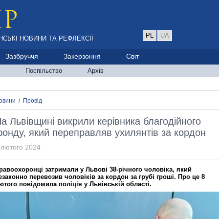
PL
UA
НСЬКІ НОВИНИ ТА РЕФЛЕКСІЇ
Зазбруччя
Закерзоння
Світ
Поспільство
Архів
овини
/
Провід
а Львівщині викрили керівника благодійного
онду, який переправляв ухилянтів за кордон
 лютого 2024
равоохоронці затримали у Львові 38-річного чоловіка, який
езаконно перевозив чоловіків за кордон за грубі гроші. Про це 8
ютого повідомила поліція у Львівській області.