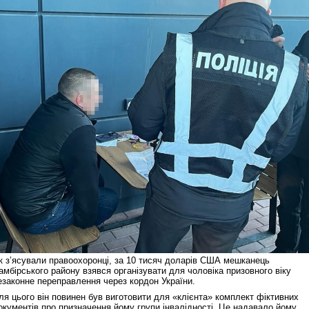
к з’ясували правоохоронці, за 10 тисяч доларів США мешканець
амбірського району взявся організувати для чоловіка призовного віку
езаконне переправлення через кордон України.
ля цього він повинен був виготовити для «клієнта» комплект фіктивних
окументів про призначення йому групи інвалідності. Це надавало йому