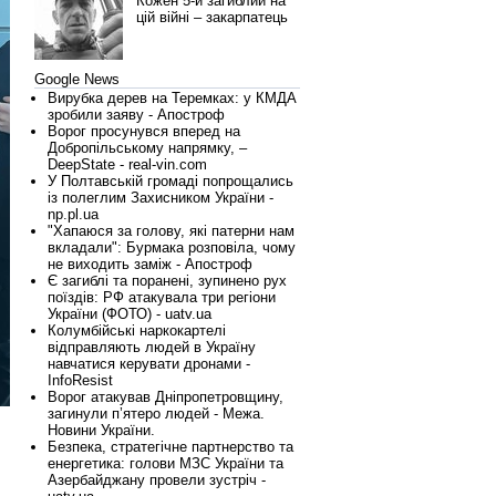
Кожен 5-й загиблий на
цій війні – закарпатець
Google News
Вирубка дерев на Теремках: у КМДА
зробили заяву - Апостроф
Ворог просунувся вперед на
Добропільському напрямку, –
DeepState - real-vin.com
У Полтавській громаді попрощались
із полеглим Захисником України -
np.pl.ua
"Хапаюся за голову, які патерни нам
вкладали": Бурмака розповіла, чому
не виходить заміж - Апостроф
Є загиблі та поранені, зупинено рух
поїздів: РФ атакувала три регіони
України (ФОТО) - uatv.ua
Колумбійські наркокартелі
відправляють людей в Україну
навчатися керувати дронами -
InfoResist
Ворог атакував Дніпропетровщину,
загинули п’ятеро людей - Межа.
Новини України.
Безпека, стратегічне партнерство та
енергетика: голови МЗС України та
Азербайджану провели зустріч -