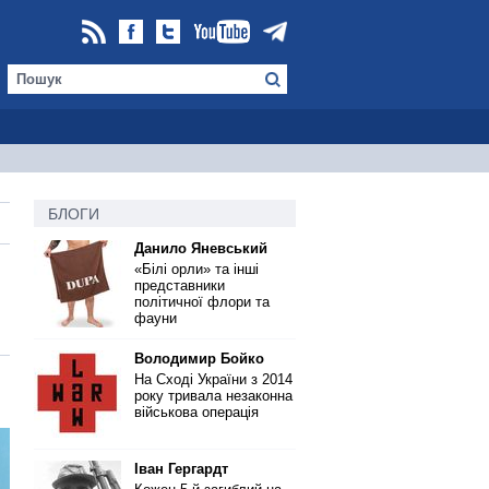
БЛОГИ
Данило Яневський
«Білі орли» та інші
представники
політичної флори та
фауни
Володимир Бойко
На Сході України з 2014
року тривала незаконна
військова операція
Іван Гергардт