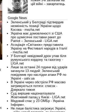
Кожен 5-й загиблий на
цій війні – закарпатець
Google News
Зеленський у Белграді підтвердив
незмінність позиції України щодо
Косова - mezha.net
Україна має домовленості зі США
про щомісячні поставки ракет до
Patriot – Зеленський - LIGA.net
Асоціація «Світанок» представила
Україну на Фестивалі народів в Італії
- mezha.net
У Болгарії невідомий дрон упав біля
румунського кордону та газогону -
LIGA.net
Лише за останні 24 години від ударів
й
загинули 13 людей: Зеленський
повідомив про наслідки атаки РФ по
Україні - uatv.ua
В Україні через обстріли РФ масово
затримуються потяги: список -
Дзеркало тижня
Суд вирішив націоналізувати
Жовтневий палац у Києві - LIGA.net
Медовий спас у 23 ОМБр - Україна
Інформ».
их
Не лише балістика загрожує Україні,