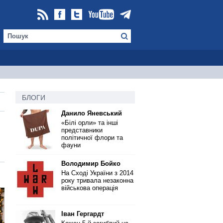
БЛОГИ
Данило Яневський
«Білі орли» та інші
представники
політичної флори та
фауни
Володимир Бойко
На Сході України з 2014
року тривала незаконна
військова операція
Іван Гергардт