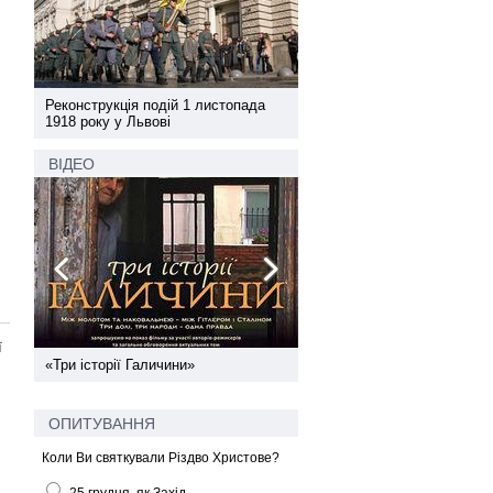
а
Реконструкція подій 1 листопада
Реконструкція подій 1 лис
1918 року у Львові
1918 року у Львові
ВІДЕО
ї
ї
«Три історії Галичини»
Спільний інформпростір За
України
ОПИТУВАННЯ
Коли Ви святкували Різдво Христове?