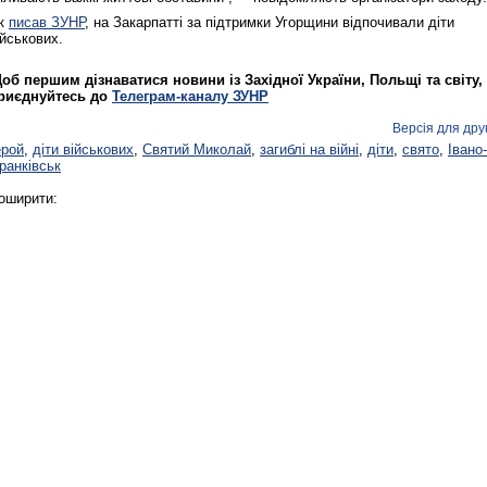
к
писав ЗУНР
, на Закарпатті за підтримки Угорщини відпочивали діти
ійськових.
об першим дізнаватися новини із Західної України, Польщі та світу,
риєднуйтесь до
Телеграм-каналу ЗУНР
Версія для дру
ерой
,
діти військових
,
Святий Миколай
,
загиблі на війні
,
діти
,
свято
,
Івано-
ранківськ
оширити: