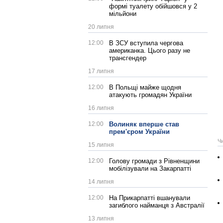
формі туалету обійшовся у 2
мільйони
20 липня
12:00
В ЗСУ вступила чергова
американка. Цього разу не
трансгендер
17 липня
12:00
В Польщі майже щодня
атакують громадян України
16 липня
12:00
Волиняк вперше став
прем'єром України
Ч
15 липня
12:00
Голову громади з Рівненщини
мобілізували на Закарпатті
14 липня
12:00
На Прикарпатті вшанували
загиблого найманця з Австралії
13 липня