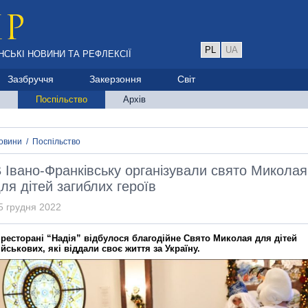
PL
UA
НСЬКІ НОВИНИ ТА РЕФЛЕКСІЇ
Зазбруччя
Закерзоння
Світ
Поспільство
Архів
овини
/
Поспільство
 Івано-Франківську організували свято Миколая
ля дітей загиблих героїв
5 грудня 2022
 ресторані “Надія” відбулося благодійне Свято Миколая для дітей
ійськових, які віддали своє життя за Україну.