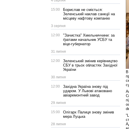
4 серпня
15:00
Борислав не сміється:
Зеленський наклав санкції на
місцеву нафтову компанію
3 серпня
12:00
"Зачистка" Хмельниччини: за
ґратами начальник УСБУ та
віце-губернатор
31 липня
12:00
Зеленський змінив керівництво
СБУ в трьох областях Західної
України
В
п
30 липня
с
с
12:00
Західна Україна знову під
ударом. У Львові атаковано
А
авіаремонтний завод
С
п
29 липня
о
d
15:00
Олігарх Палиця знову змінив
“
мера Луцька
с
А
28 липня
в