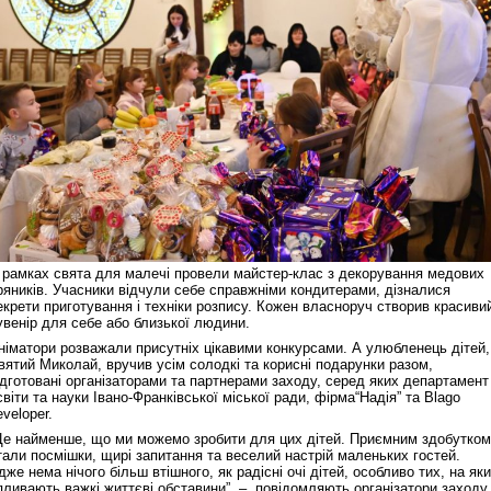
 рамках свята для малечі провели майстер-клас з декорування медових
ряників. Учасники відчули себе справжніми кондитерами, дізналися
екрети приготування і техніки розпису. Кожен власноруч створив красиви
увенір для себе або близької людини.
німатори розважали присутніх цікавими конкурсами. А улюбленець дітей,
вятий Миколай, вручив усім солодкі та корисні подарунки разом,
ідготовані організаторами та партнерами заходу, серед яких департамент
світи та науки Івано-Франківської міської ради, фірма“Надія” та Blago
eveloper.
Це найменше, що ми можемо зробити для цих дітей. Приємним здобутком
тали посмішки, щирі запитання та веселий настрій маленьких гостей.
дже нема нічого більш втішного, як радісні очі дітей, особливо тих, на як
пливають важкі життєві обставини”, – повідомляють організатори заходу.