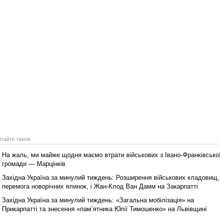
Реконструкція подій 1 листопад
1918 року у Львові
итайте також
На жаль, ми майже щодня маємо втрати військових з Івано‑Франківсько
Спільний інформпростір Західно
громади — Марцінків
України
Західна Україна за минулий тиждень: Розширення військових кладовищ,
перемога новорічних ялинок, і Жан-Клод Ван Дамм на Закарпатті
Західна Україна за минулий тиждень: «Загальна мобілізація» на
Прикарпатті та знесення «пам’ятника Юлії Тимошенко» на Львівщині