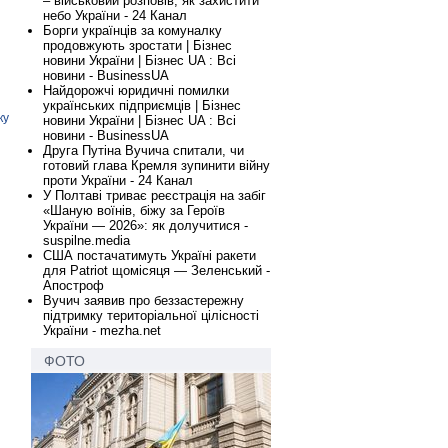
– військовий розповів, як захистити
небо України - 24 Канал
Борги українців за комуналку
продовжують зростати | Бізнес
новини України | Бізнес UA : Всі
новини - BusinessUA
Найдорожчі юридичні помилки
українських підприємців | Бізнес
ку
новини України | Бізнес UA : Всі
новини - BusinessUA
Друга Путіна Вучича спитали, чи
готовий глава Кремля зупинити війну
проти України - 24 Канал
У Полтаві триває реєстрація на забіг
«Шаную воїнів, біжу за Героїв
України — 2026»: як долучитися -
suspilne.media
США постачатимуть Україні ракети
для Patriot щомісяця — Зеленський -
Апостроф
Вучич заявив про беззастережну
підтримку територіальної цілісності
України - mezha.net
ФОТО