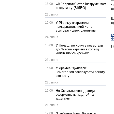
18:00
ФК "Карпати" став інструментом
Я
рекрутингу (ВІДЕО)
в
27 липня
Щ
п
12:00
У Рівному затримали
прикарпатця, який хотів
врятувати двох ухилянтів
г
24 липня
Ф
15:00
У Польщі не хочуть повертати
П
до Львова картини з колекції
князів Любомирських
23 липня
15:00
У Яремче "джипери"
намагалися заблокувати роботу
екопосту
22 липня
12:00
На Хмельниччині доходи
оформляють на дітей та
дідуганів
21 липня
12:00
"Пам'ятник Ірині Фаріон" у