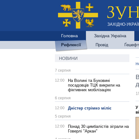
ЗАХІДНО-УКРАЇ
Головна
Західна Україна
Рефлексії
Провід
Ґешефт
НОВИНИ
Н
7 серпня
В
12:00
На Волині та Буковині
д
посадовців ТЦК викрили на
фіктивних мобілізаціях
1
6 серпня
У
12:00
Дністер стрімко міліє
в
5 серпня
12:00
Понад 30 цимбалістів зіграли на
Говерлі "Аркан"