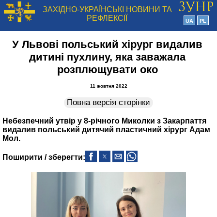
ЗАХІДНО-УКРАЇНСЬКІ НОВИНИ ТА
РЕФЛЕКСІЇ
UA
PL
У Львові польський хірург видалив
дитині пухлину, яка заважала
розплющувати око
11 жовтня 2022
Повна версія сторінки
Небезпечний утвір у 8-річного Миколки з Закарпаття
видалив польський дитячий пластичний хірург Адам
Мол.
Поширити / зберегти: