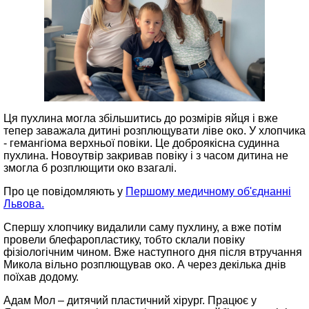
Ця пухлина могла збільшитись до розмірів яйця і вже
тепер заважала дитині розплющувати ліве око. У хлопчика
- гемангіома верхньої повіки. Це доброякісна судинна
пухлина. Новоутвір закривав повіку і з часом дитина не
змогла б розплющити око взагалі.
Про це повідомляють у
Першому медичному об'єднанні
Львова.
Спершу хлопчику видалили саму пухлину, а вже потім
провели блефаропластику, тобто склали повіку
фізіологічним чином. Вже наступного дня після втручання
Микола вільно розплющував око. А через декілька днів
поїхав додому.
Адам Мол – дитячий пластичний хірург. Працює у