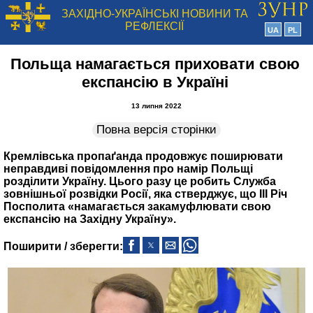
ЗАХІДНО-УКРАЇНСЬКІ НОВИНИ ТА
РЕФЛЕКСІЇ
UA
PL
Польща намагається приховати свою
експансію в Україні
13 липня 2022
Повна версія сторінки
Кремлівська пропаґанда продовжує поширювати
неправдиві повідомлення про намір Польщі
розділити Україну. Цього разу це робить Служба
зовнішньої розвідки Росії, яка стверджує, що ІІІ Річ
Посполита «намагається закамуфлювати свою
експансію на Західну Україну».
Поширити / зберегти: