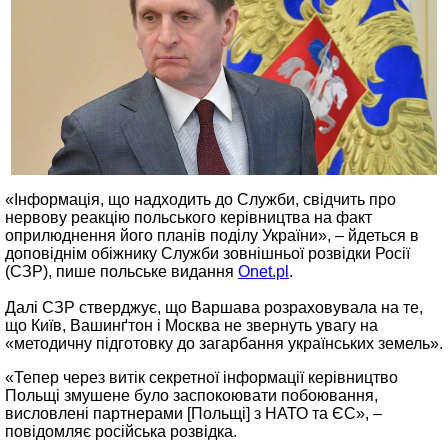
«Інформація, що надходить до Служби, свідчить про
нервову реакцію польського керівництва на факт
оприлюднення його планів поділу України», – йдеться в
доповіднім обіжнику Служби зовнішньої розвідки Росії
(СЗР), пише польське видання
Оnet.pl
.
Далі СЗР стверджує, що Варшава розраховувала на те,
що Київ, Вашинґтон і Москва не звернуть увагу на
«методичну підготовку до загарбання українських земель».
«Тепер через витік секретної інформації керівництво
Польщі змушене було заспокоювати побоювання,
висловлені партнерами [Польщі] з НАТО та ЄС», –
повідомляє російська розвідка.