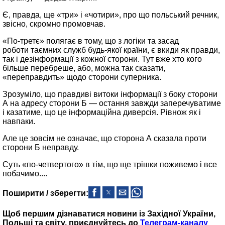
Є, правда, ще «три» і «чотири», про що польський речник,
звісно, скромно промовчав.
«По-третє» полягає в тому, що з логіки та засад
роботи таємних служб будь-якої країни, є вкиди як правди,
так і дезінформації з кожної сторони. Тут вже хто кого
більше перебреше, або, можна так сказати,
«переправдить» щодо сторони суперника.
Зрозуміло, що правдиві витоки інформації з боку сторони
А на адресу сторони Б — остання завжди заперечуватиме
і казатиме, що це інформаційна диверсія. Рівнож як і
навпаки.
Але це зовсім не означає, що сторона А сказала проти
сторони Б неправду.
Суть «по-четвертого» в тім, що ще трішки поживемо і все
побачимо....
Поширити / зберегти:
Щоб першим дізнаватися новини із Західної України,
Польщі та світу, приєднуйтесь до
Телеграм-каналу