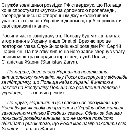
Служба зовнішньої розвідки РФ стверджує, що Польща
хоче спростувати «чутки» за допомогою пропаґанди,
зосередившись на створенні іміджу «колективної
участі» всіх сусідів України в допомозі, щоб «приховати
свої справжні плани».
Росіяни часто звинувачують Польщу буцім як в планах
вторгнення в Україну, пише Onet.pl. Брехню про це
повторює глава Служби зовнішньої розвідки РФ Сергій
Наришкін. На початку липня на його заяви звернув увагу
речник міністра координатора спецслужб Польщі
Станіслав Жарин (Stanisław Żaryn).
— По-перше, його слова Наришкіна посилюють
антипольську кампанію, яку Росія розгорнула у відповідь
за підтримку, що Польща надає Україні. Її метою є
наклеп на Республіку Польща та розділення поляків і
українців,
— зазначив речник.
— По-друге, Наришкін в цей спосіб дає зрозуміти, що
Росія буцім як своїм вторгнення в Україну обмежиться
захопленням тільки її східних земель. Однак за даними
польської розвідки виникає, що не можна повністю
відкидати ризик того, що Росія має намір захопити всю
Україну,
— додав Жарин.