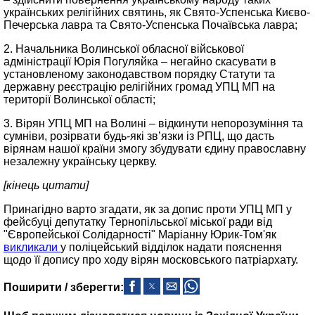
українських релігійних святинь, як Свято-Успенська Києво-
Печерська лавра та Свято-Успенська Почаївська лавра;
2. Начальника Волинської обласної військової
адміністрації Юрія Погуляйка – негайно скасувати в
установленому законодавством порядку Статути та
державну реєстрацію релігійних громад УПЦ МП на
території Волинської області;
3. Вірян УПЦ МП на Волині – відкинути непорозуміння та
сумніви, розірвати будь-які зв’язки із РПЦ, що дасть
вірянам нашої країни змогу збудувати єдину православну
незалежну українську церкву.
[кінець цитати]
Принагідно варто згадати, як за допис проти УПЦ МП у
фейсбуці депутатку Тернопільської міської ради від
"Європейської Солідарності" Маріанну Юрик-Том'як
викликали
у поліцейський відділок надати пояснення
щодо її допису про ходу вірян московського патріархату.
Поширити / зберегти: