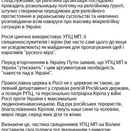
спецслужбами, ця релігійна організація послідовно
провадить розкольницьку політику на релігійному ґрунті,
штучно створюючи передумови для релігійного
протистояння в українському суспільстві та невпинно
розповідаючи всім навкруги про жахливу міжрелігійну
ситуацію в Україні.
Росія цинічно використовує УПЦ МП, її
священнослужителів і вірян (які часто самі цього до кінця
не усвідомлюють) як майданчик для пропагування ідей і
наративів "руского міра".
Перед вторгненням в Україну Путін заявив, що УПЦ МП в
Україні "утискають" і цим аргументував необхідність
"навести лад в Україні".
Православна церква в Росії не є церквою як такою, це
певний департамент у справах релігій Російської держави,
а позиція РПЦ, та персонально патріарха Кіріла у війні
Росії проти України є максимально
людиноненависницькою. Від рук російських терористів,
благословенних Кірілом, гинуть наші сини та чоловіки,
мирні люди, серед яких діти та жінки.
Визнаючи це, частина священників УПЦ МП на Волині
поставили свої підписи під зверненням з вимогою