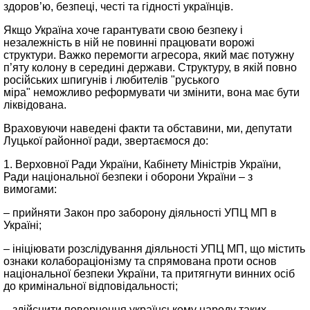
здоров’ю, безпеці, честі та гідності українців.
Якщо Україна хоче гарантувати свою безпеку і
незалежність в ній не повинні працювати ворожі
структури. Важко перемогти агресора, який має потужну
п’яту колону в середині держави. Структуру, в якій повно
російських шпигунів і любителів "руського
міра" неможливо реформувати чи змінити, вона має бути
ліквідована.
Враховуючи наведені факти та обставини, ми, депутати
Луцької районної ради, звертаємося до:
1. Верховної Ради України, Кабінету Міністрів України,
Ради національної безпеки і оборони України – з
вимогами:
– прийняти Закон про заборону діяльності УПЦ МП в
Україні;
– ініціювати розслідування діяльності УПЦ МП, що містить
ознаки колабораціонізму та спрямована проти основ
національної безпеки України, та притягнути винних осіб
до кримінальної відповідальності;
– здійснити повернення українському народу таких