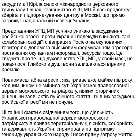
засудити дії Кіріла силою міжнародного церковного
трибуналу. Однак, керівництво УПЦ МП й досі продовжує
зберігати підпорядкування центру в Москві, що прямо
загрожує національній безпеці України.
Представники УПЦ МП усіляко уникають засудження
російської агресії проти України і подекуди вчиняють такі
колаборантські дії: співпраця з Росією на окупованих
територіях, допомога військовим формуванням агресора,
постачання окупантам інформації, ресурсів тощо. Це
свідчить про те, що духовенство УПЦ МП, у своїй масі, не
покаялося. Глибоко в душі вони залишаються вірними
Кремлю.
Повномасштабна агресія, яка триває вже майже пів року,
жодним чином не змінила суті Української православної
церкви московського патріархату, ніяких історичних
рішень чи заяв, актів публічного каяття і гнівних засуджень
російської агресії ми не почули.
Ці та інші факти є свідченням того, що діяльність
Української православної церкви московського
патріархату підриває територіальну цілісність, соборність
та державність України, спрямована на підтримку
геноциду українського народу і несе пряму загрозу життю,