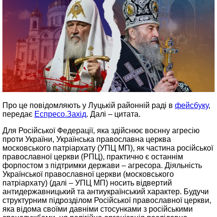
Про це повідомляють у Луцькій районній раді в
фейсбуку
,
передає
Еспресо.Захід
. Далі – цитата.
Для Російської Федерації, яка здійснює воєнну агресію
проти України, Українська православна церква
московського патріархату (УПЦ МП), як частина російської
православної церкви (РПЦ), практично є останнім
форпостом з підтримки держави – агресора. Діяльність
Української православної церкви (московського
патріархату) (далі – УПЦ МП) носить відвертий
антидержавницький та антиукраїнський характер. Будучи
структурним підрозділом Російської православної церкви,
яка відома своїми давніми стосунками з російськими