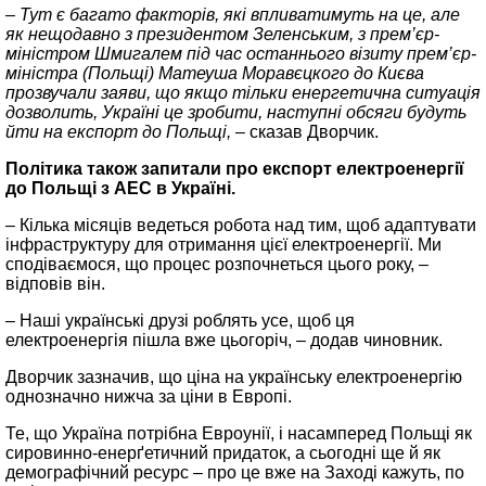
– Тут є багато факторів, які впливатимуть на це, але
як нещодавно з президентом Зеленським, з прем’єр-
міністром Шмигалем під час останнього візиту прем’єр-
міністра (Польщі) Матеуша Моравєцкого до Києва
прозвучали заяви, що якщо тільки енергетична ситуація
дозволить, Україні це зробити, наступні обсяги будуть
йти на експорт до Польщі, –
сказав Дворчик.
Політика також запитали про експорт електроенергії
до Польщі з АЕС в Україні
.
– Кілька місяців ведеться робота над тим, щоб адаптувати
інфраструктуру для отримання цієї електроенергії. Ми
сподіваємося, що процес розпочнеться цього року, –
відповів він.
– Наші українські друзі роблять усе, щоб ця
електроенергія пішла вже цьогоріч, – додав чиновник.
Дворчик зазначив, що ціна на українську електроенергію
однозначно нижча за ціни в Европі.
Те, що Україна потрібна Евроунії, і насамперед Польщі як
сировинно‑енерґетичний придаток, а сьогодні ще й як
демографічний ресурс – про це вже на Заході кажуть, по