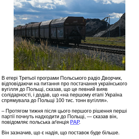
В етері Третьої програми Польського радіо Дворчик,
відповідаючи на питання про постачання українського
вугілля до Польщі, сказав, що це певний вияв
солідарності, і додав, що «на першому етапі Україна
спрямувала до Польщі 100 тис. тонн вугілля».
– Протягом тижня після цього першого рішення перші
партії почнуть надходити до Польщі, — сказав він,
повідомляє польська аґенція
РАР
.
Він зазначив, що є надія, що поставок буде більше.