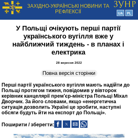
ЗАХІДНО-УКРАЇНСЬКІ НОВИНИ ТА
РЕФЛЕКСІЇ
UA
PL
У Польщі очікують перші партії
українського вугілля вже у
найближчий тиждень ‑ в планах і
електрика
28 вересня 2022
Повна версія сторінки
Перші партії українського вугілля мають надійти до
Польщі протягом тижня, повідомив у вівторок
керівник канцелярії прем'єр-міністра Польщі Міхал
Дворчик. За його словами, якщо «енергетична
ситуація дозволить Україні це зробити, наступні
обсяги будуть йти на експорт до Польщі».
Поширити / зберегти: